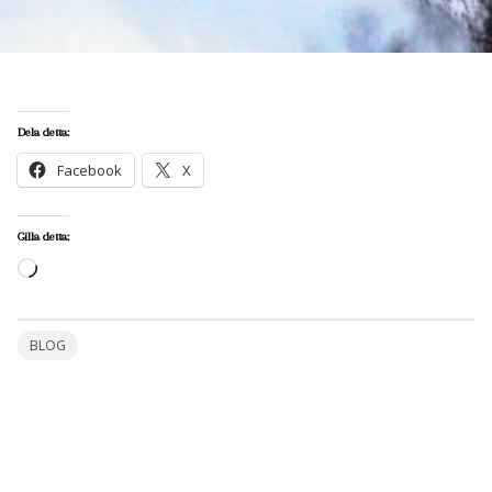
Dela detta:
Facebook
X
Gilla detta:
Laddar
in
…
BLOG