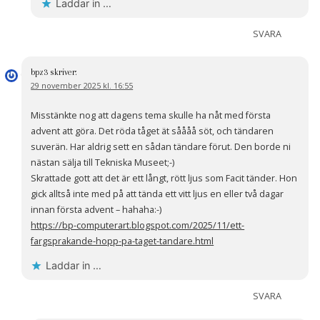
Laddar in …
SVARA
bpz3
skriver:
29 november 2025 kl. 16:55
Misstänkte nog att dagens tema skulle ha nåt med första
advent att göra. Det röda tåget ät såååå söt, och tändaren
suverän. Har aldrig sett en sådan tändare förut. Den borde ni
nästan sälja till Tekniska Museet;-)
Skrattade gott att det är ett långt, rött ljus som Facit tänder. Hon
gick alltså inte med på att tända ett vitt ljus en eller två dagar
innan första advent – hahaha:-)
https://bp-computerart.blogspot.com/2025/11/ett-
fargsprakande-hopp-pa-taget-tandare.html
Laddar in …
SVARA