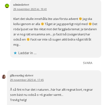
admin
skriver:
29 november 2025 kl. 19:41
Klart det skulle innehålla lite utav första advent
Jag ska
kolla igenom er alla
Tåget är jag ypperligt nöjd med
Det
röda ljuset var lite riktat mot det färgglada temat. Ja tändaren
är vi nog rätt ensamma om… jo facit två (svägerskan) har
också en
Facit var inte så sugen att6 bidra något till/åt
mig…
Laddar in …
SVARA
gillasvardag
skriver:
29 november 2025 kl. 17:45
Å så fint ni har det i naturen…här har allt regnat bort, regnar
som bäst nu också o +6 grader varmt…
Trevlig helg!