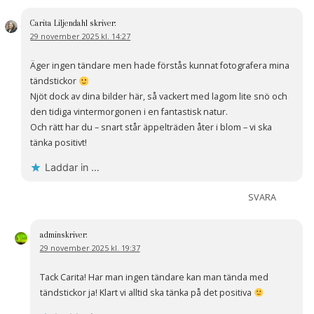
Carita Liljendahl
skriver:
29 november 2025 kl. 14:27
Äger ingen tändare men hade förstås kunnat fotografera mina
tändstickor
Njöt dock av dina bilder här, så vackert med lagom lite snö och
den tidiga vintermorgonen i en fantastisk natur.
Och rätt har du – snart står äppelträden åter i blom – vi ska
tänka positivt!
Laddar in …
SVARA
admin
skriver:
29 november 2025 kl. 19:37
Tack Carita! Har man ingen tändare kan man tända med
tändstickor ja! Klart vi alltid ska tänka på det positiva