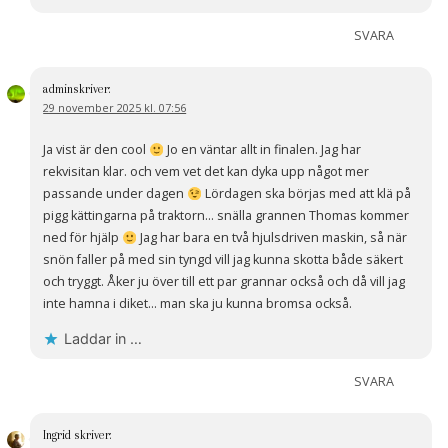
SVARA
admin
skriver:
29 november 2025 kl. 07:56
Ja vist är den cool
Jo en väntar allt in finalen. Jag har
rekvisitan klar. och vem vet det kan dyka upp något mer
passande under dagen
Lördagen ska börjas med att klä på
pigg kättingarna på traktorn… snälla grannen Thomas kommer
ned för hjälp
Jag har bara en två hjulsdriven maskin, så när
snön faller på med sin tyngd vill jag kunna skotta både säkert
och tryggt. Åker ju över till ett par grannar också och då vill jag
inte hamna i diket… man ska ju kunna bromsa också.
Laddar in …
SVARA
Ingrid
skriver: