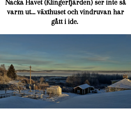
Nacka Havet (Klingerfjärden) ser inte så
varm ut… växthuset och vindruvan har
gått i ide.