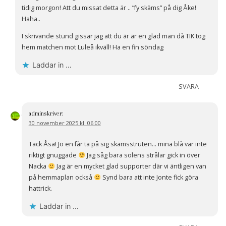
tidig morgon! Att du missat detta är .. ”fy skäms” på dig Åke!
Haha..
I skrivande stund gissar jag att du är är en glad man då TIK tog
hem matchen mot Luleå ikväll! Ha en fin söndag
Laddar in …
SVARA
admin
skriver:
30 november 2025 kl. 06:00
Tack Åsa! Jo en får ta på sig skämsstruten… mina blå var inte
riktigt gnuggade
Jag såg bara solens strålar gick in över
Nacka
Jag är en mycket glad supporter där vi äntligen van
på hemmaplan också
Synd bara att inte Jonte fick göra
hattrick.
Laddar in …