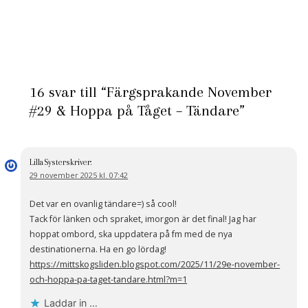
16 svar till “Färgsprakande November
#29 & Hoppa på Tåget – Tändare”
LillaSyster
skriver:
29 november 2025 kl. 07:42
Det var en ovanlig tändare=) så cool!
Tack för länken och spraket, imorgon är det final! Jag har
hoppat ombord, ska uppdatera på fm med de nya
destinationerna. Ha en go lördag!
https://mittskogsliden.blogspot.com/2025/11/29e-november-
och-hoppa-pa-taget-tandare.html?m=1
Laddar in …