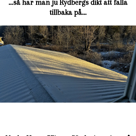
…så har man ju Rydbergs dikt att falla
tillbaka på…