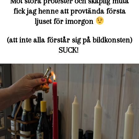
Mot stora protester och skaplig muta
fick jag henne att provtända första
ljuset för imorgon
(att inte alla förstår sig på bildkonsten)
SUCK!