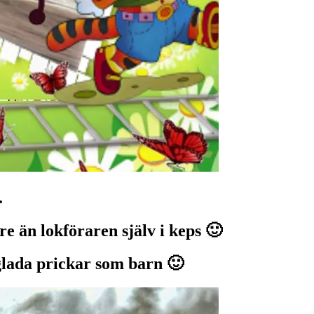
.
e än lokföraren själv i keps 🙂
t glada prickar som barn 🙂