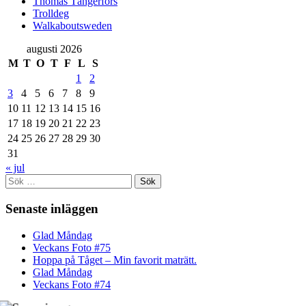
Thomas Tängerfors
Trolldeg
Walkaboutsweden
augusti 2026
M
T
O
T
F
L
S
1
2
3
4
5
6
7
8
9
10
11
12
13
14
15
16
17
18
19
20
21
22
23
24
25
26
27
28
29
30
31
« jul
Sök
efter:
Senaste inläggen
Glad Måndag
Veckans Foto #75
Hoppa på Tåget – Min favorit maträtt.
Glad Måndag
Veckans Foto #74