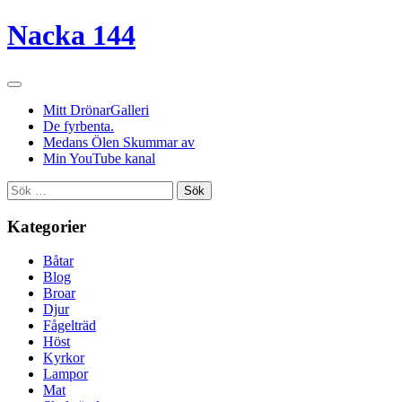
Nacka 144
Mitt DrönarGalleri
De fyrbenta.
Medans Ölen Skummar av
Min YouTube kanal
Sök
efter:
Kategorier
Båtar
Blog
Broar
Djur
Fågelträd
Höst
Kyrkor
Lampor
Mat