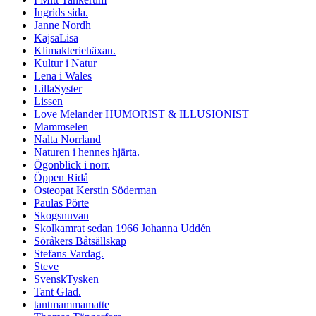
Ingrids sida.
Janne Nordh
KajsaLisa
Klimakteriehäxan.
Kultur i Natur
Lena i Wales
LillaSyster
Lissen
Love Melander HUMORIST & ILLUSIONIST
Mammselen
Nalta Norrland
Naturen i hennes hjärta.
Ögonblick i norr.
Öppen Ridå
Osteopat Kerstin Söderman
Paulas Pörte
Skogsnuvan
Skolkamrat sedan 1966 Johanna Uddén
Söråkers Båtsällskap
Stefans Vardag.
Steve
SvenskTysken
Tant Glad.
tantmammamatte