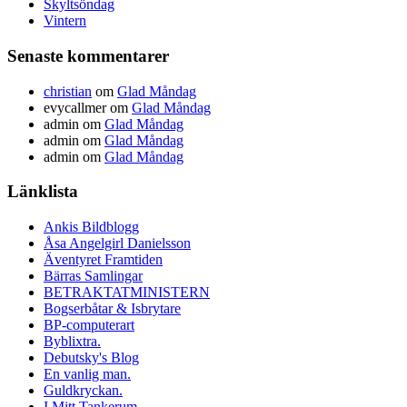
Skyltsöndag
Vintern
Senaste kommentarer
christian
om
Glad Måndag
evycallmer
om
Glad Måndag
admin
om
Glad Måndag
admin
om
Glad Måndag
admin
om
Glad Måndag
Länklista
Ankis Bildblogg
Åsa Angelgirl Danielsson
Äventyret Framtiden
Bärras Samlingar
BETRAKTATMINISTERN
Bogserbåtar & Isbrytare
BP-computerart
Byblixtra.
Debutsky's Blog
En vanlig man.
Guldkryckan.
I Mitt Tankerum