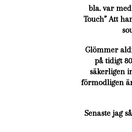
bla. var med
Touch” Att ha
so
Glömmer aldr
på tidigt 8
säkerligen i
förmodligen än
Senaste jag så