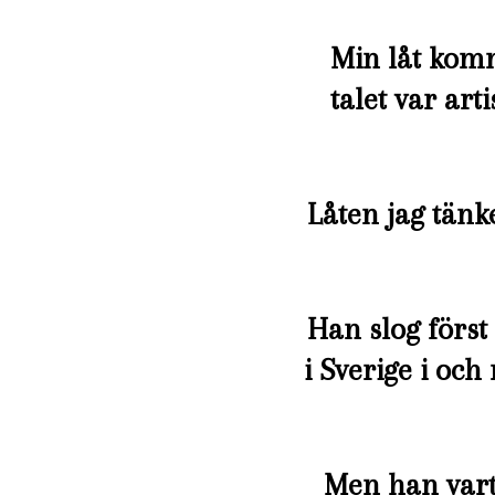
Min låt komme
talet var arti
Låten jag tän
Han slog först 
i Sverige i oc
Men han vart