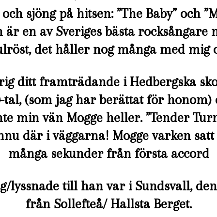
 och sjöng på hitsen: ”The Baby” och
n är en av Sveriges bästa rocksångare
ulröst, det håller nog många med mig 
ig ditt framträdande i Hedbergska sko
0-tal, (som jag har berättat för honom)
nte min vän Mogge heller. ”Tender Turn
nu där i väggarna! Mogge varken satt el
många sekunder från första accord
g/lyssnade till han var i Sundsvall, de
från Sollefteå/ Hallsta Berget.