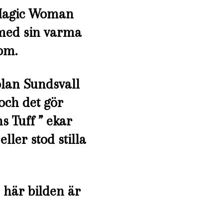
 ”Magic Woman
 med sin varma
om.
lan Sundsvall
 och det gör
s Tuff ” ekar
ler stod stilla
n här bilden är