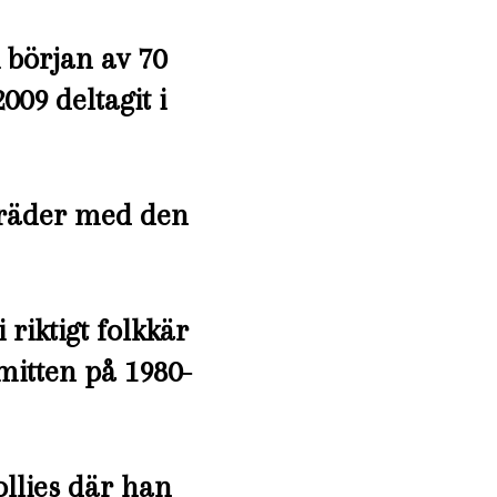
i början av 70
2009 deltagit i
träder med den
 riktigt folkkär
mitten på 1980-
llies där han