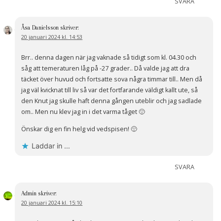
SVARA
Åsa Danielsson
skriver:
20 januari 2024 kl. 14:53
Brr.. denna dagen när jag vaknade så tidigt som kl. 04.30 och
såg att temeraturen låg på -27 grader.. Då valde jag att dra
täcket över huvud och fortsatte sova några timmar till.. Men då
jag väl kvicknat till liv så var det fortfarande väldigt kallt ute, så
den Knut jag skulle haft denna gången uteblir och jag sadlade
om.. Men nu klev jag in i det varma tåget 🙂
Önskar dig en fin helg vid vedspisen! 🙂
Laddar in …
SVARA
Admin
skriver:
20 januari 2024 kl. 15:10