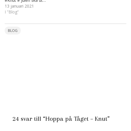
#Knut # Julen ska ut…
13 januari 2021
I ”Blog”
BLOG
24 svar till “Hoppa på Tåget – Knut”