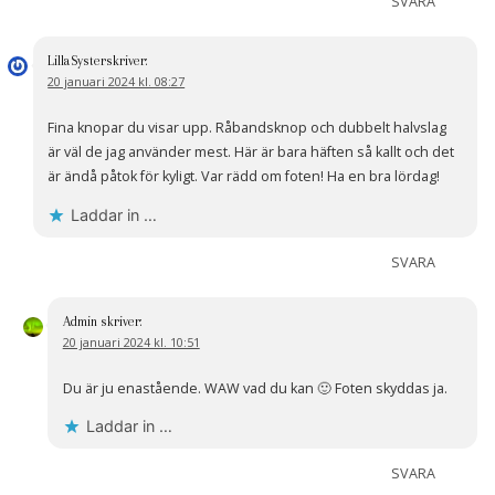
SVARA
LillaSyster
skriver:
20 januari 2024 kl. 08:27
Fina knopar du visar upp. Råbandsknop och dubbelt halvslag
är väl de jag använder mest. Här är bara häften så kallt och det
är ändå påtok för kyligt. Var rädd om foten! Ha en bra lördag!
Laddar in …
SVARA
Admin
skriver:
20 januari 2024 kl. 10:51
Du är ju enastående. WAW vad du kan 🙂 Foten skyddas ja.
Laddar in …
SVARA