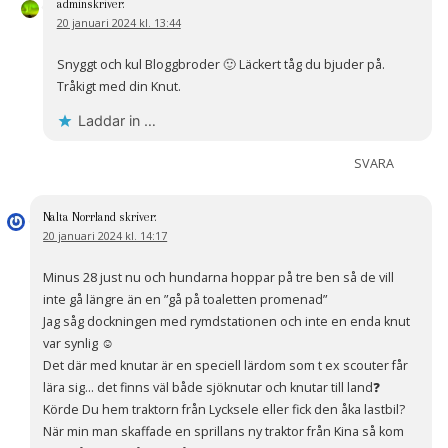
admin
skriver:
20 januari 2024 kl. 13:44
Snyggt och kul Bloggbroder 🙂 Läckert tåg du bjuder på.
Tråkigt med din Knut.
Laddar in …
SVARA
Nalta Norrland
skriver:
20 januari 2024 kl. 14:17
Minus 28 just nu och hundarna hoppar på tre ben så de vill
inte gå längre än en ”gå på toaletten promenad”
Jag såg dockningen med rymdstationen och inte en enda knut
var synlig ☺️
Det där med knutar är en speciell lärdom som t ex scouter får
lära sig… det finns väl både sjöknutar och knutar till land❓
Körde Du hem traktorn från Lycksele eller fick den åka lastbil?
När min man skaffade en sprillans ny traktor från Kina så kom