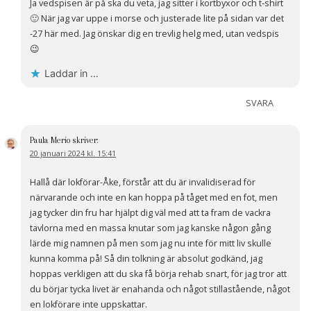
Ja vedspisen är på ska du veta, jag sitter i kortbyxor och t-shirt
🙂 När jag var uppe i morse och justerade lite på sidan var det
-27 här med. Jag önskar dig en trevlig helg med, utan vedspis
😉
Laddar in …
SVARA
Paula Merio
skriver:
20 januari 2024 kl. 15:41
Hallå där lokförar-Åke, förstår att du är invalidiserad för
närvarande och inte en kan hoppa på tåget med en fot, men
jag tycker din fru har hjälpt dig väl med att ta fram de vackra
tavlorna med en massa knutar som jag kanske någon gång
lärde mig namnen på men som jag nu inte för mitt liv skulle
kunna komma på! Så din tolkning är absolut godkänd, jag
hoppas verkligen att du ska få börja rehab snart, för jag tror att
du börjar tycka livet är enahanda och något stillastående, något
en lokförare inte uppskattar.