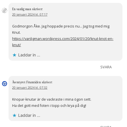
En vanlig man
skriver:
20 januari 2024 kl. 07:17
Godmorgon Åke. Jag hoppade precis nu… Jag tog med mig
Knut.
https://vanligman.wordpress.com/2024/01/20/knut-knot-en-
knut/
Laddar in …
SVARA
Äventyret Framtiden
skriver:
20 januari 2024 kl. 07:32
Knopar-knutar är de vackraste i mina ögon sett.
Ha det gott med foten i topp och krya på dig!
Laddar in …