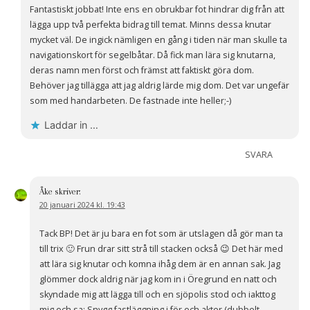
Fantastiskt jobbat! Inte ens en obrukbar fot hindrar dig från att
lägga upp två perfekta bidrag till temat. Minns dessa knutar
mycket väl. De ingick nämligen en gång i tiden när man skulle ta
navigationskort för segelbåtar. Då fick man lära sig knutarna,
deras namn men först och främst att faktiskt göra dom.
Behöver jag tillägga att jag aldrig lärde mig dom. Det var ungefär
som med handarbeten. De fastnade inte heller;-)
Laddar in …
SVARA
Åke
skriver:
20 januari 2024 kl. 19:43
Tack BP! Det är ju bara en fot som är utslagen då gör man ta
till trix 🙂 Frun drar sitt strå till stacken också 😉 Det här med
att lära sig knutar och komna ihåg dem är en annan sak. Jag
glömmer dock aldrig när jag kom in i Öregrund en natt och
skyndade mig att lägga till och en sjöpolis stod och iakttog
mig och sa: Snygg fastläggning i för och akter (dubbelt