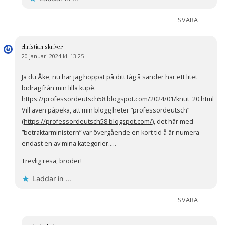
SVARA
christian
skriver:
20 januari 2024 kl. 13:25
Ja du Åke, nu har jag hoppat på ditt tåg å sänder här ett litet
bidrag från min lilla kupè.
https://professordeutsch58.blogspot.com/2024/01/knut_20.html
Vill även påpeka, att min blogg heter ”professordeutsch”
(
https://professordeutsch58.blogspot.com/
), det här med
”betraktarministern” var övergående en kort tid å är numera
endast en av mina kategorier…..
Trevlig resa, broder!
Laddar in …
SVARA