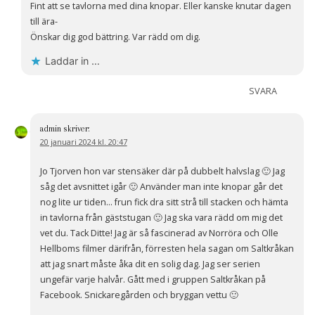
Fint att se tavlorna med dina knopar. Eller kanske knutar dagen
till ära-
Önskar dig god bättring. Var rädd om dig.
Laddar in …
SVARA
admin
skriver:
20 januari 2024 kl. 20:47
Jo Tjorven hon var stensäker där på dubbelt halvslag 🙂 Jag
såg det avsnittet igår 🙂 Använder man inte knopar går det
nog lite ur tiden… frun fick dra sitt strå till stacken och hämta
in tavlorna från gäststugan 🙂 Jag ska vara rädd om mig det
vet du. Tack Ditte! Jag är så fascinerad av Norröra och Olle
Hellboms filmer därifrån, förresten hela sagan om Saltkråkan
att jag snart måste åka dit en solig dag. Jag ser serien
ungefär varje halvår. Gått med i gruppen Saltkråkan på
Facebook. Snickaregården och bryggan vettu 🙂