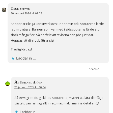
Znogge
skriver:
20 januari 2024 kl. 09:33
Knopar är riktiga konstverk och under min tid i scouterna lärde
jag mig några. Barnen som var med i sjöscouterna lärde sig
dock många fler. Så perfekt att tavlorna hängde just där.
Hoppas att din fot bättrar sig!
Trevlig lördag!
Laddar in …
SVARA
Åke Blomqvist
skriver:
20 januari 2024 kl. 10:54
Så trevligt att du gick hos scouterna, mycket att lära där 🙂 Jo
gäststugan har jag allt inrett maximalt i marina detaljer 🙂
Laddar in …