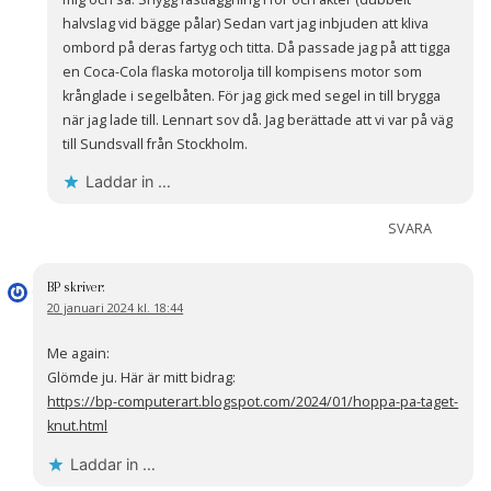
halvslag vid bägge pålar) Sedan vart jag inbjuden att kliva
ombord på deras fartyg och titta. Då passade jag på att tigga
en Coca-Cola flaska motorolja till kompisens motor som
krånglade i segelbåten. För jag gick med segel in till brygga
när jag lade till. Lennart sov då. Jag berättade att vi var på väg
till Sundsvall från Stockholm.
Laddar in …
SVARA
BP
skriver:
20 januari 2024 kl. 18:44
Me again:
Glömde ju. Här är mitt bidrag:
https://bp-computerart.blogspot.com/2024/01/hoppa-pa-taget-
knut.html
Laddar in …