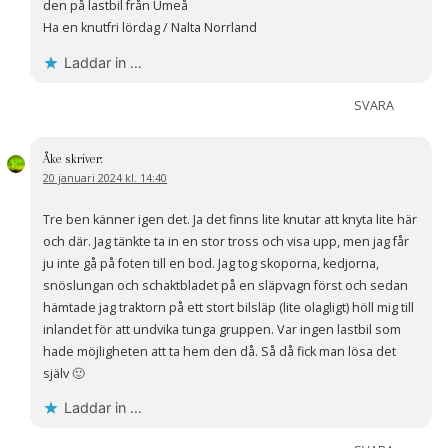
den på lastbil från Umeå
Ha en knutfri lördag / Nalta Norrland
Laddar in …
SVARA
Åke
skriver:
20 januari 2024 kl. 14:40
Tre ben känner igen det. Ja det finns lite knutar att knyta lite här
och där. Jag tänkte ta in en stor tross och visa upp, men jag får
ju inte gå på foten till en bod. Jag tog skoporna, kedjorna,
snöslungan och schaktbladet på en släpvagn först och sedan
hämtade jag traktorn på ett stort bilsläp (lite olagligt) höll mig till
inlandet för att undvika tunga gruppen. Var ingen lastbil som
hade möjligheten att ta hem den då. Så då fick man lösa det
själv 🙂
Laddar in …