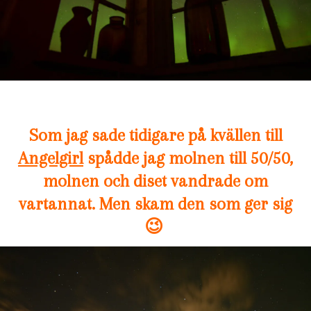
Som jag sade tidigare på kvällen till
Angelgirl
spådde jag molnen till 50/50,
molnen och diset vandrade om
vartannat. Men skam den som ger sig
😉