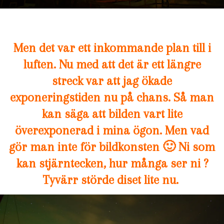
Men det var ett inkommande plan till i
luften. Nu med att det är ett längre
streck var att jag ökade
exponeringstiden nu på chans. Så man
kan säga att bilden vart lite
överexponerad i mina ögon. Men vad
gör man inte för bildkonsten 🙂 Ni som
kan stjärntecken, hur många ser ni ?
Tyvärr störde diset lite nu.