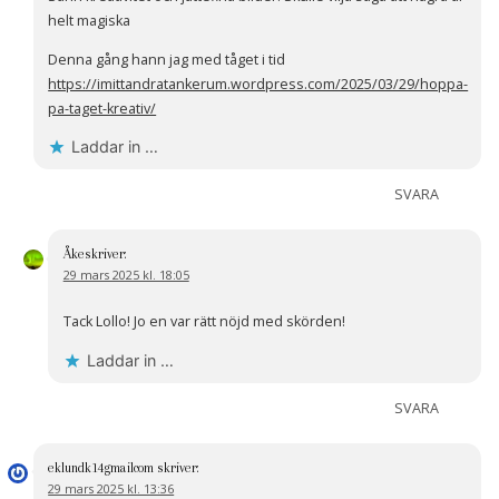
helt magiska
Denna gång hann jag med tåget i tid
https://imittandratankerum.wordpress.com/2025/03/29/hoppa-
pa-taget-kreativ/
Laddar in …
SVARA
Åke
skriver:
29 mars 2025 kl. 18:05
Tack Lollo! Jo en var rätt nöjd med skörden!
Laddar in …
SVARA
eklundk14gmailcom
skriver:
29 mars 2025 kl. 13:36