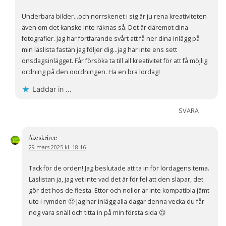
Underbara bilder…och norrskenet i sig är ju rena kreativiteten
även om det kanske inte räknas så. Det är däremot dina
fotografier. Jag har fortfarande svårt att få ner dina inlägg på
min läslista fastän jag följer dig…jag har inte ens sett
onsdagsinlägget. Får försöka ta till all kreativitet för att få möjlig
ordning på den oordningen. Ha en bra lördag!
Laddar in …
SVARA
Åke
skriver:
29 mars 2025 kl. 18:16
Tack för de orden! Jag beslutade att ta in för lördagens tema.
Läslistan ja, jag vet inte vad det är för fel att den släpar, det
gör det hos de flesta. Ettor och nollor är inte kompatibla jämt
ute i rymden 🙂 Jag har inlägg alla dagar denna vecka du får
nog vara snäll och titta in på min första sida 😉