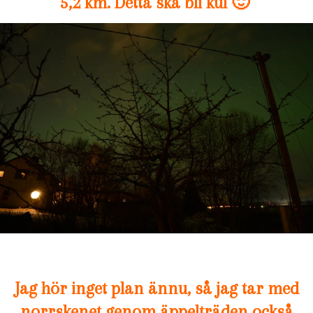
5,2 km. Detta ska bli kul 🙂
Jag hör inget plan ännu, så jag tar med
norrskenet genom äppelträden också