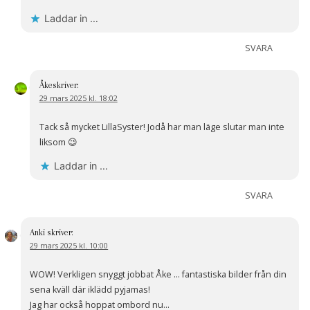
Laddar in …
SVARA
Åke
skriver:
29 mars 2025 kl. 18:02
Tack så mycket LillaSyster! Jodå har man läge slutar man inte
liksom 😉
Laddar in …
SVARA
Anki
skriver:
29 mars 2025 kl. 10:00
WOW! Verkligen snyggt jobbat Åke … fantastiska bilder från din
sena kväll där iklädd pyjamas!
Jag har också hoppat ombord nu…