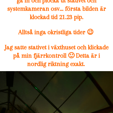
gå in och plocka ut stativet och
systemkameran osv… första bilden är
klockad tid 21.23 pip.
Alltså inga okristliga tider 😉
Jag satte stativet i växthuset och klickade
på min fjärrkontroll 🙂 Detta är i
nordlig riktning exakt.