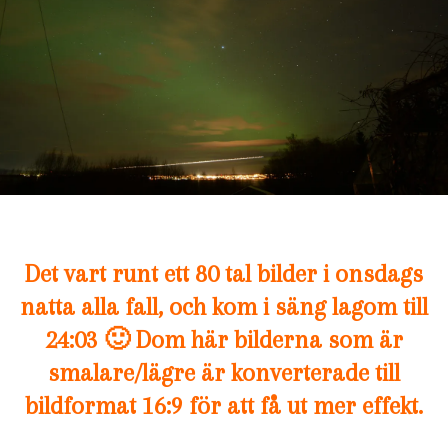
Det vart runt ett 80 tal bilder i onsdags
natta alla fall, och kom i säng lagom till
24:03 🙂 Dom här bilderna som är
smalare/lägre är konverterade till
bildformat 16:9 för att få ut mer effekt.