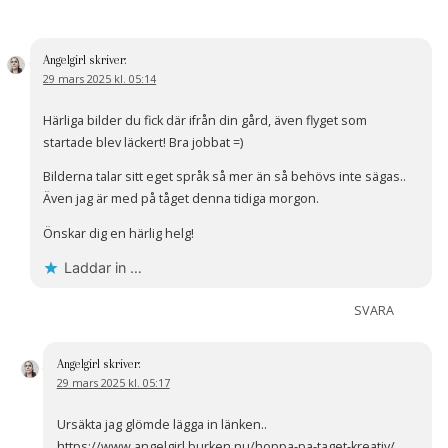
Angelgirl
skriver:
29 mars 2025 kl. 05:14
Härliga bilder du fick där ifrån din gård, även flyget som
startade blev läckert! Bra jobbat =)
Bilderna talar sitt eget språk så mer än så behövs inte sägas..
Även jag är med på tåget denna tidiga morgon.
Önskar dig en härlig helg!
Laddar in …
SVARA
Angelgirl
skriver:
29 mars 2025 kl. 05:17
Ursäkta jag glömde lägga in länken..
https://www.angelgirl.burken.nu/hoppa-pa-taget-kreativ/