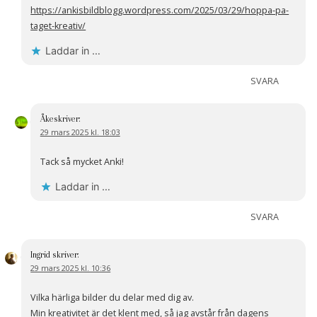
https://ankisbildblogg.wordpress.com/2025/03/29/hoppa-pa-
taget-kreativ/
Laddar in …
SVARA
Åke
skriver:
29 mars 2025 kl. 18:03
Tack så mycket Anki!
Laddar in …
SVARA
Ingrid
skriver:
29 mars 2025 kl. 10:36
Vilka härliga bilder du delar med dig av.
Min kreativitet är det klent med, så jag avstår från dagens