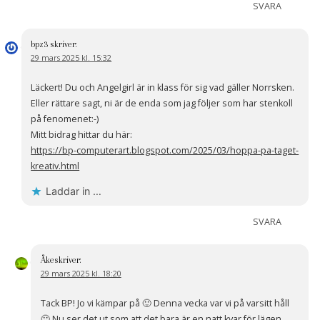
SVARA
bpz3
skriver:
29 mars 2025 kl. 15:32
Läckert! Du och Angelgirl är in klass för sig vad gäller Norrsken.
Eller rättare sagt, ni är de enda som jag följer som har stenkoll
på fenomenet:-)
Mitt bidrag hittar du här:
https://bp-computerart.blogspot.com/2025/03/hoppa-pa-taget-
kreativ.html
Laddar in …
SVARA
Åke
skriver:
29 mars 2025 kl. 18:20
Tack BP! Jo vi kämpar på 🙂 Denna vecka var vi på varsitt håll
🙂 Nu ser det ut som att det bara är en natt kvar för lägen…