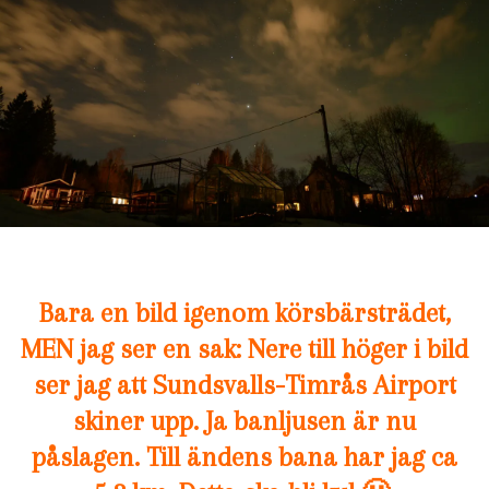
Bara en bild igenom körsbärsträdet,
MEN jag ser en sak: Nere till höger i bild
ser jag att Sundsvalls-Timrås Airport
skiner upp. Ja banljusen är nu
påslagen. Till ändens bana har jag ca