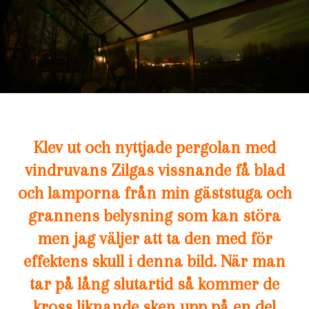
Klev ut och nyttjade pergolan med
vindruvans Zilgas vissnande få blad
och lamporna från min gäststuga och
grannens belysning som kan störa
men jag väljer att ta den med för
effektens skull i denna bild. När man
tar på lång slutartid så kommer de
kross liknande sken upp på en del