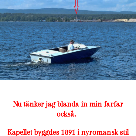
Nu tänker jag blanda in min farfar
också.
Kapellet byggdes 1891 i nyromansk stil