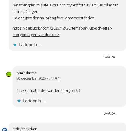
”Ansträngde” mig lite extra och tog ett foto av ett ljus då inget
fanns på lager.
Ha det gott denna lördag före vintersolståndet!
https://debutsky.com/2025/12/20/temat-ar-ljus-och-efter-
morgondagen-vander-det/
Laddar in …
SVARA
admin
skriver:
20 december 2025 kl. 14:07
Tack Carita! Ja det vänder imorgon 🙂
Laddar in …
SVARA
christian
skriver: