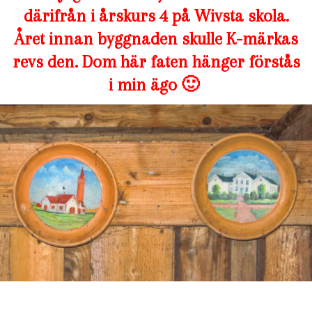
därifrån i årskurs 4 på Wivsta skola.
Året innan byggnaden skulle K-märkas
revs den. Dom här faten hänger förstås
i min ägo 🙂