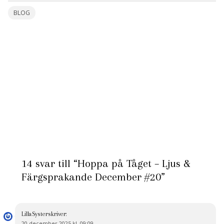
BLOG
14 svar till “Hoppa på Tåget – Ljus &
Färgsprakande December #20”
LillaSyster
skriver:
20 december 2025 kl. 09:09