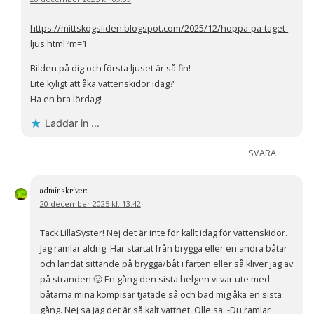
https://mittskogsliden.blogspot.com/2025/12/hoppa-pa-taget-
ljus.html?m=1
Bilden på dig och första ljuset är så fin!
Lite kyligt att åka vattenskidor idag?
Ha en bra lördag!
Laddar in …
SVARA
admin
skriver:
20 december 2025 kl. 13:42
Tack LillaSyster! Nej det är inte för kallt idag för vattenskidor.
Jag ramlar aldrig. Har startat från brygga eller en andra båtar
och landat sittande på brygga/båt i farten eller så kliver jag av
på stranden 🙂 En gång den sista helgen vi var ute med
båtarna mina kompisar tjatade så och bad mig åka en sista
gång. Nej sa jag det är så kalt vattnet. Olle sa: -Du ramlar