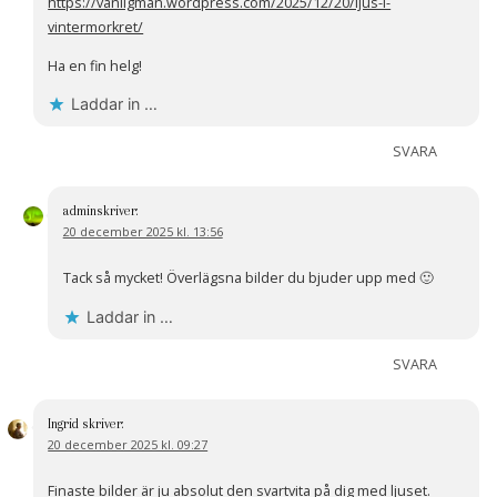
https://vanligman.wordpress.com/2025/12/20/ljus-i-
vintermorkret/
Ha en fin helg!
Laddar in …
SVARA
admin
skriver:
20 december 2025 kl. 13:56
Tack så mycket! Överlägsna bilder du bjuder upp med 🙂
Laddar in …
SVARA
Ingrid
skriver:
20 december 2025 kl. 09:27
Finaste bilder är ju absolut den svartvita på dig med ljuset.