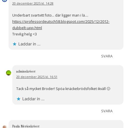
20 december 2025 kl. 14:28
Underbart svartvitt foto… där ligger man i lä….
https://professordeutsch58.blogspot.com/2025/12/2012-
dubbelt-upp.html
Trevlig helg <3
Laddar in …
SVARA
admin
skriver:
20 december 2025 kl. 16:51
Tack så mycket Broder! Spöa knäckebrödsfolket ikväll 🙂
Laddar in …
SVARA
Paula Merio
skriver: