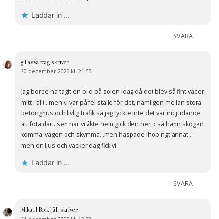
Laddar in …
SVARA
gillasvardag
skriver:
20 december 2025 kl. 21:55
Jag borde ha tagit en bild på solen idag då det blev så fint väder
mitt i allt…men vi var på fel ställe för det, nämligen mellan stora
betonghus och livlig trafik så jag tyckte inte det var inbjudande
att fota där…sen när vi åkte hem gick den ner o så hann skogen
komma ivägen och skymma…men haspade ihop ngt annat…
men en ljus och vacker dag fick vi
Laddar in …
SVARA
Mikael Beckfjäll
skriver:
21 december 2025 kl. 12:03