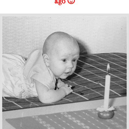
ägo 🙂