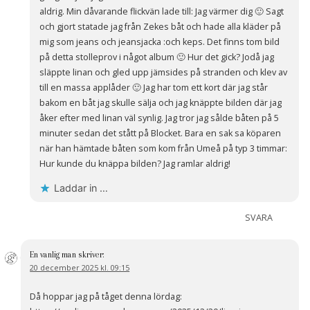
aldrig. Min dåvarande flickvän lade till: Jag värmer dig 🙂 Sagt
och gjort statade jag från Zekes båt och hade alla kläder på
mig som jeans och jeansjacka :och keps. Det finns tom bild
på detta stolleprov i något album 🙂 Hur det gick? Jodå jag
släppte linan och gled upp jämsides på stranden och klev av
till en massa applåder 🙂 Jag har tom ett kort där jag står
bakom en båt jag skulle sälja och jag knäppte bilden där jag
åker efter med linan väl synlig. Jag tror jag sålde båten på 5
minuter sedan det stått på Blocket. Bara en sak sa köparen
när han hämtade båten som kom från Umeå på typ 3 timmar:
Hur kunde du knäppa bilden? Jag ramlar aldrig!
Laddar in …
SVARA
En vanlig man
skriver:
20 december 2025 kl. 09:15
Då hoppar jag på tåget denna lördag: