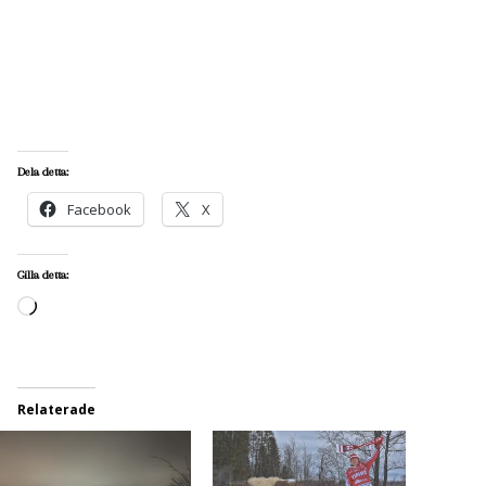
Dela detta:
Facebook
X
Gilla detta:
Laddar
in
…
Relaterade