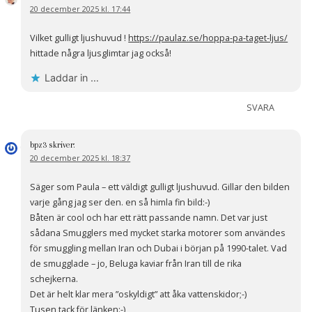
20 december 2025 kl. 17:44
Vilket gulligt ljushuvud !
https://paulaz.se/hoppa-pa-taget-ljus/
hittade några ljusglimtar jag också!
Laddar in …
SVARA
bpz3
skriver:
20 december 2025 kl. 18:37
Säger som Paula – ett väldigt gulligt ljushuvud. Gillar den bilden
varje gång jag ser den. en så himla fin bild:-)
Båten är cool och har ett rätt passande namn. Det var just
sådana Smugglers med mycket starka motorer som användes
för smuggling mellan Iran och Dubai i början på 1990-talet. Vad
de smugglade – jo, Beluga kaviar från Iran till de rika
schejkerna.
Det är helt klar mera ”oskyldigt” att åka vattenskidor;-)
Tusen tack för länken:-)