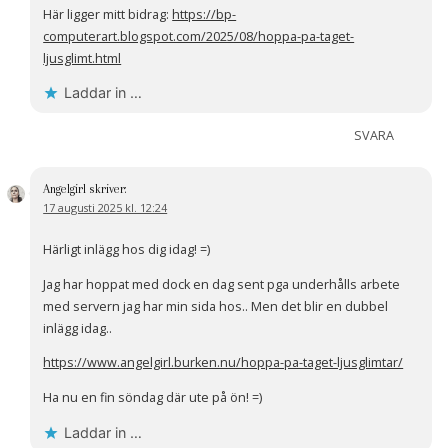
Här ligger mitt bidrag:
https://bp-
computerart.blogspot.com/2025/08/hoppa-pa-taget-
ljusglimt.html
Laddar in …
SVARA
Angelgirl
skriver:
17 augusti 2025 kl. 12:24
Härligt inlägg hos dig idag! =)
Jag har hoppat med dock en dag sent pga underhålls arbete
med servern jag har min sida hos.. Men det blir en dubbel
inlägg idag..
https://www.angelgirl.burken.nu/hoppa-pa-taget-ljusglimtar/
Ha nu en fin söndag där ute på ön! =)
Laddar in …