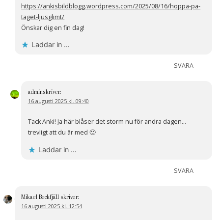
https://ankisbildblogg.wordpress.com/2025/08/16/hoppa-pa-
taget-ljusglimt/
Önskar dig en fin dag!
Laddar in …
SVARA
admin
skriver:
16 augusti 2025 kl. 09:40
Tack Anki! Ja här blåser det storm nu för andra dagen…
trevligt att du är med 🙂
Laddar in …
SVARA
Mikael Beckfjäll
skriver:
16 augusti 2025 kl. 12:54