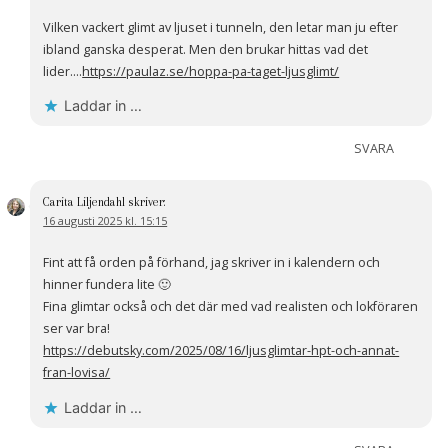
Vilken vackert glimt av ljuset i tunneln, den letar man ju efter
ibland ganska desperat. Men den brukar hittas vad det
lider….
https://paulaz.se/hoppa-pa-taget-ljusglimt/
Laddar in …
SVARA
Carita Liljendahl
skriver:
16 augusti 2025 kl. 15:15
Fint att få orden på förhand, jag skriver in i kalendern och
hinner fundera lite 🙂
Fina glimtar också och det där med vad realisten och lokföraren
ser var bra!
https://debutsky.com/2025/08/16/ljusglimtar-hpt-och-annat-
fran-lovisa/
Laddar in …