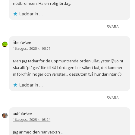
nödbromsen. Ha en rolig lördag.
Laddar in …
SVARA
Åke
skriver:
16 augusti 2025 kl. 05:07
Men jag tackar för de uppmuntrande orden LillaSyster 🙂 Jo ni
ska allt ”plågas” lite till 😉 Lördagen blir säkert kul, det kommer
in folk från höger och vänster… dessutom två hundar intar 🙂
Laddar in …
SVARA
Anki
skriver:
16 augusti 2025 kl. 08:24
Jag är med den här veckan …