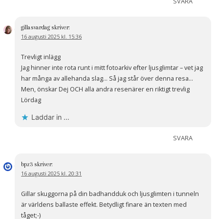
SVARA
gillasvardag
skriver:
16 augusti 2025 kl. 15:36
Trevligt inlägg
Jag hinner inte rota runt i mitt fotoarkiv efter ljusglimtar – vet jag
har många av allehanda slag… Så jag står över denna resa…
Men, önskar Dej OCH alla andra resenärer en riktigt trevlig
Lördag
Laddar in …
SVARA
bpz3
skriver:
16 augusti 2025 kl. 20:31
Gillar skuggorna på din badhandduk och ljusglimten i tunneln
är världens ballaste effekt. Betydligt finare än texten med
tåget;-)