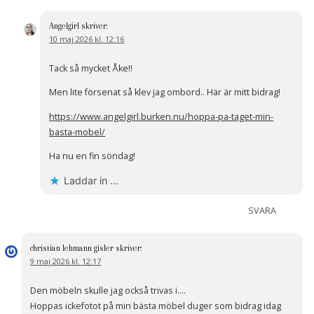
Angelgirl
skriver:
10 maj 2026 kl. 12:16
Tack så mycket Åke!!
Men lite försenat så klev jag ombord.. Här är mitt bidrag!
https://www.angelgirl.burken.nu/hoppa-pa-taget-min-
basta-mobel/
Ha nu en fin söndag!
Laddar in …
SVARA
christian lehmann gisler
skriver:
9 maj 2026 kl. 12:17
Den möbeln skulle jag också trivas i….
Hoppas ickefotot på min bästa möbel duger som bidrag idag