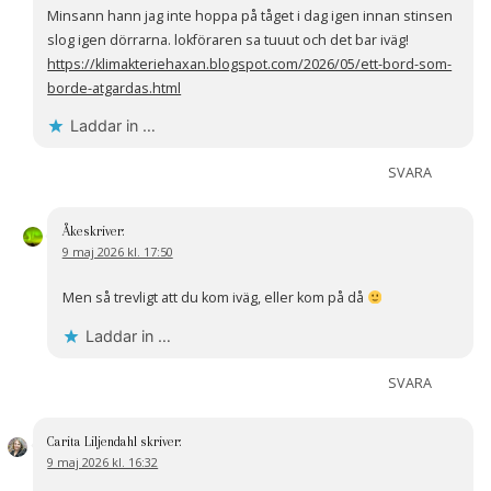
Minsann hann jag inte hoppa på tåget i dag igen innan stinsen
slog igen dörrarna. lokföraren sa tuuut och det bar iväg!
https://klimakteriehaxan.blogspot.com/2026/05/ett-bord-som-
borde-atgardas.html
Laddar in …
SVARA
Åke
skriver:
9 maj 2026 kl. 17:50
Men så trevligt att du kom iväg, eller kom på då
Laddar in …
SVARA
Carita Liljendahl
skriver:
9 maj 2026 kl. 16:32