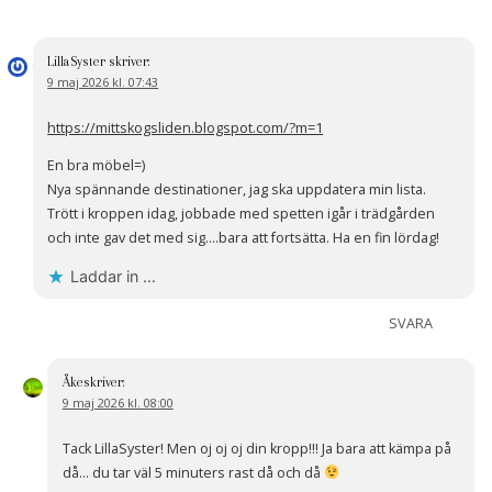
LillaSyster
skriver:
9 maj 2026 kl. 07:43
https://mittskogsliden.blogspot.com/?m=1
En bra möbel=)
Nya spännande destinationer, jag ska uppdatera min lista.
Trött i kroppen idag, jobbade med spetten igår i trädgården
och inte gav det med sig….bara att fortsätta. Ha en fin lördag!
Laddar in …
SVARA
Åke
skriver:
9 maj 2026 kl. 08:00
Tack LillaSyster! Men oj oj oj din kropp!!! Ja bara att kämpa på
då… du tar väl 5 minuters rast då och då