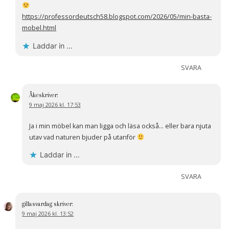
https://professordeutsch58.blogspot.com/2026/05/min-basta-
mobel.html
Laddar in …
SVARA
Åke
skriver:
9 maj 2026 kl. 17:53
Ja i min möbel kan man ligga och läsa också… eller bara njuta
utav vad naturen bjuder på utanför
Laddar in …
SVARA
gillasvardag
skriver:
9 maj 2026 kl. 13:52