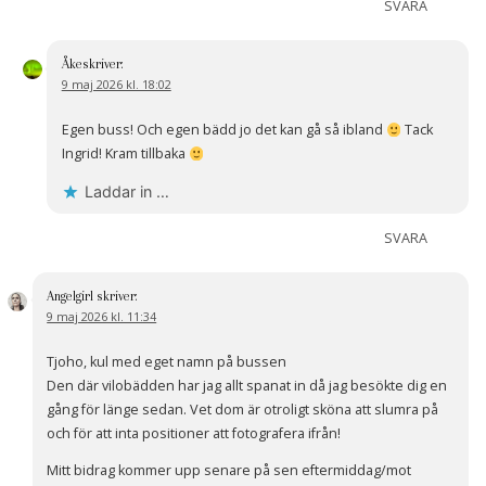
SVARA
Åke
skriver:
9 maj 2026 kl. 18:02
Egen buss! Och egen bädd jo det kan gå så ibland
Tack
Ingrid! Kram tillbaka
Laddar in …
SVARA
Angelgirl
skriver:
9 maj 2026 kl. 11:34
Tjoho, kul med eget namn på bussen
Den där vilobädden har jag allt spanat in då jag besökte dig en
gång för länge sedan. Vet dom är otroligt sköna att slumra på
och för att inta positioner att fotografera ifrån!
Mitt bidrag kommer upp senare på sen eftermiddag/mot