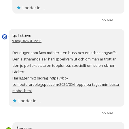
Laddar in …
SVARA
bpz3
skriver:
9 maj 2026 kl. 19:38
Det duger som favo möbler – en buss och en schäslongsoffa.
Den sistnämnda ser härligt bekväm ut och om man är trött är
den ju perfekt att ta en tupplur på, speciellt om solen skiner.
Läckert.
Här ligger mitt bidrag:
https://bp-
computerart.blogspot.com/2026/05/hoppa-pa-taget-min-basta-
mobel.html
Laddar in …
SVARA
Åke
skriver: