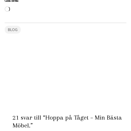
Gilla detta:
Laddar
in
…
BLOG
21 svar till “Hoppa på Tåget – Min Bästa
Möbel.”