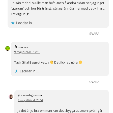
En sån möbel skulle man haft…men å andra sidan har jag inget
”uterum” och bor för trångt…så jag får nöja mej med det vi har…
Trevlig Helg!
Laddar in …
SVARA
Åke
skriver:
9 maj 2026 kl. 17:51
Tack Gilla! Bygg ut vettja
Det fick jag göra
Laddar in …
SVARA
gillasvardag
skriver:
9 maj 2026 kl. 20:54
Ja det är ju bra om man kan det…bygga ut…men tyvärr går