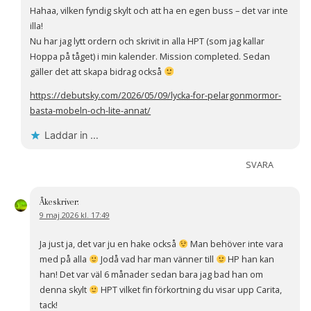
Hahaa, vilken fyndig skylt och att ha en egen buss – det var inte
illa!
Nu har jag lytt ordern och skrivit in alla HPT (som jag kallar
Hoppa på tåget) i min kalender. Mission completed. Sedan
gäller det att skapa bidrag också
https://debutsky.com/2026/05/09/lycka-for-pelargonmormor-
basta-mobeln-och-lite-annat/
Laddar in …
SVARA
Åke
skriver:
9 maj 2026 kl. 17:49
Ja just ja, det var ju en hake också
Man behöver inte vara
med på alla
Jodå vad har man vänner till
HP han kan
han! Det var väl 6 månader sedan bara jag bad han om
denna skylt
HPT vilket fin förkortning du visar upp Carita,
tack!