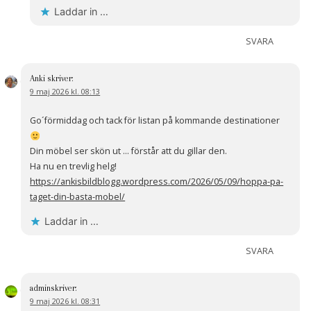
Laddar in …
SVARA
Anki
skriver:
9 maj 2026 kl. 08:13
Go´förmiddag och tack för listan på kommande destinationer
Din möbel ser skön ut … förstår att du gillar den.
Ha nu en trevlig helg!
https://ankisbildblogg.wordpress.com/2026/05/09/hoppa-pa-
taget-din-basta-mobel/
Laddar in …
SVARA
admin
skriver:
9 maj 2026 kl. 08:31