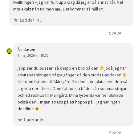
kvällningen – jag har fullt upp idag då jag är på annat håll. Vet
inte exakt nån tid men aja.. Det kommer så håll ut..
Laddar in …
SVARA
Åke
skriver:
9 maj 2026 kl. 18:00
Japp ser du bussen så knäpp en bild på den
Jodå jag har
sovit i säshlongen några gånger då den stod i Gäddviken
När dom flyttade till Märrgård fick dom inte plats med den så
jag nöp den direkt. Dom flyttade ju både från sommarstugan
och ett radhus till Märrgård. Mina fyrbenta vänner älskade
också den… Ingen stress på att hoppa på… jag har ingen
deadline
Laddar in …
SVARA