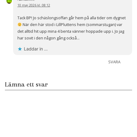
10 maj 2026 kl. 08:12
Tack BP! Jo schäslongsoffan går hem på alla tider om dygnet
När den här stod i LillPluttens hem (sommarstugan) var
det alltid hit upp mina 4 benta vänner hoppade upp i. Jo jag
har sovit i den någon gång också…
Laddar in …
SVARA
Lämna ett svar