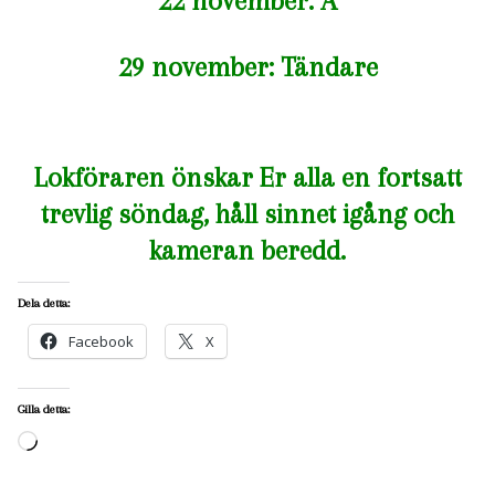
22 november: Å
29 november: Tändare
Lokföraren önskar Er alla en fortsatt
trevlig söndag, håll sinnet igång och
kameran beredd.
Dela detta:
Facebook
X
Gilla detta:
Laddar
in
…