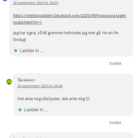
20 september 2025 kl. 06:25
https://mittskogsliden.blogspot.com/2025/09/hoppa-pa-taget-
mobil.html?m=1
Jag har egna, så till grannen behövde jag inte gå. Ha en fin
lördag!
Laddar in …
SVARA
Åke
skriver:
20 september 2025 kl. 06:40
Det ante mig LillaSyster, det ante mig 🙂
Laddar in …
SVARA