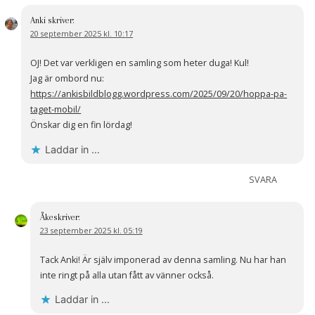
Anki
skriver:
20 september 2025 kl. 10:17
OJ! Det var verkligen en samling som heter duga! Kul!
Jag är ombord nu:
https://ankisbildblogg.wordpress.com/2025/09/20/hoppa-pa-
taget-mobil/
Önskar dig en fin lördag!
Laddar in …
SVARA
Åke
skriver:
23 september 2025 kl. 05:19
Tack Anki! Är själv imponerad av denna samling. Nu har han
inte ringt på alla utan fått av vänner också.
Laddar in …