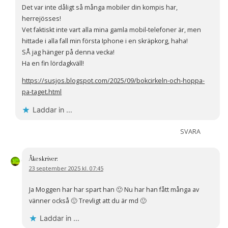
Det var inte dåligt så många mobiler din kompis har,
herrejösses!
Vet faktiskt inte vart alla mina gamla mobil-telefoner är, men
hittade i alla fall min första Iphone i en skräpkorg, haha!
SÅ jag hänger på denna vecka!
Ha en fin lördagkväll!
https://susjos.blogspot.com/2025/09/bokcirkeln-och-hoppa-
pa-taget.html
Laddar in …
SVARA
Åke
skriver:
23 september 2025 kl. 07:45
Ja Moggen har har spart han 🙂 Nu har han fått många av
vänner också 🙂 Trevligt att du är md 🙂
Laddar in …