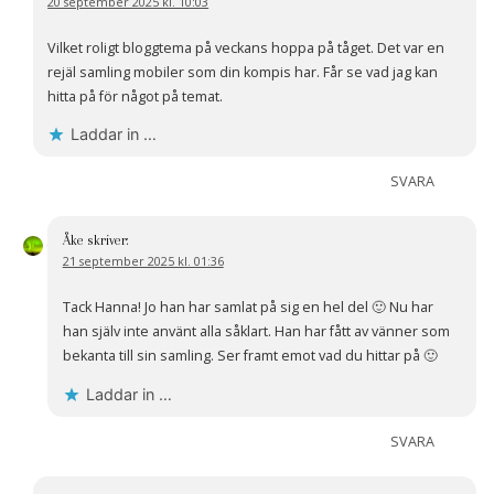
20 september 2025 kl. 10:03
Vilket roligt bloggtema på veckans hoppa på tåget. Det var en
rejäl samling mobiler som din kompis har. Får se vad jag kan
hitta på för något på temat.
Laddar in …
SVARA
Åke
skriver:
21 september 2025 kl. 01:36
Tack Hanna! Jo han har samlat på sig en hel del 🙂 Nu har
han själv inte använt alla såklart. Han har fått av vänner som
bekanta till sin samling. Ser framt emot vad du hittar på 🙂
Laddar in …
SVARA