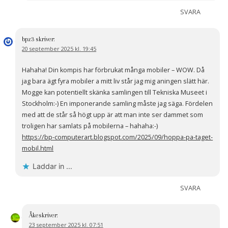
SVARA
bpz3
skriver:
20 september 2025 kl. 19:45
Hahaha! Din kompis har förbrukat många mobiler – WOW. Då
jag bara ägt fyra mobiler a mitt liv står jag mig aningen slätt här.
Mogge kan potentiellt skänka samlingen till Tekniska Museet i
Stockholm:-) En imponerande samling måste jag säga. Fördelen
med att de står så högt upp är att man inte ser dammet som
troligen har samlats på mobilerna – hahaha:-)
https://bp-computerart.blogspot.com/2025/09/hoppa-pa-taget-
mobil.html
Laddar in …
SVARA
Åke
skriver:
23 september 2025 kl. 07:51