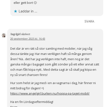
eller gett bort 🙂
Laddar in …
SVARA
Angelgirl
skriver:
20 september 2025 kl. 16:43
Det där är en rätt så stor samling med mobiler, när jag såg
dessa tänkte jag: Har man verkligen haft så många genom
åren? Nä.. det har jag verkligen inte haft, men nog är det
ganska många i bagaget som gått sönder på ett eller annat sätt
och man fått köpa nytt.. Med detta sagt är så skall jag köpa en
ny så snart chansen finns!
Hur som helst är jag med i en av vagnarna i dag, här finner ni
mitt bidrag för dagen! =)
https://www.angelgirl.burken.nu/hoppa-pa-taget-mobil/
Ha en fin Lördagseftermiddag!