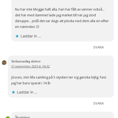
Nu har inte Mogge haft alla, han har fått av vänner också…
det här med dammet lade jag märket till när jag stod
däruppe… jodå det var dags att plocka ned dem alla en efter
en nämndes 🙂
Laddar in …
SVARA
Stefansvardag
skriver:
21 september 2025 kl. 06:32
Jösses, min lilla samling på 5 stycken ter sig ganska löjlig. Fast
jag har bara sparat i 14 år.
Laddar in …
SVARA
Åke
skriver: