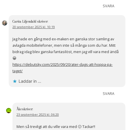
SVARA
Carita Liljendahl
skriver:
20 september 2025 kl. 10:19
Jag hade en gång med ex-maken en ganska stor samling av
avlagda mobiltelefoner, men inte så många som du har. Mitt
bidrag idag blev ganska fantasilöst, men jag vill vara med ändå
😀
https://debutsky.com/2025/09/20/ater-dags-att-hoppa-pa-
taget/
Laddar in …
SVARA
Åke
skriver:
23 september 2025 kl. 06:20
Men så trevligt att du ville vara med 🙂 Tackar!!