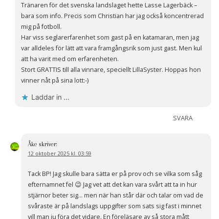
Tränaren för det svenska landslaget hette Lasse Lagerbäck –
bara som info. Precis som Christian har jag också koncentrerad
mig på fotboll.
Har viss seglarerfarenhet som gast på en katamaran, men jag
var alldeles för lätt att vara framgångsrik som just gast. Men kul
att ha varit med om erfarenheten.
Stort GRATTIS till alla vinnare, speciellt LillaSyster. Hoppas hon
vinner nåt på sina lott:-)
Laddar in …
SVARA
Åke
skriver:
12 oktober 2025 kl. 03:59
Tack BP! Jag skulle bara sätta er på prov och se vilka som såg
efternamnet fel 😉 Jag vet att det kan vara svårt att ta in hur
stjärnor beter sig… men när han står där och talar om vad de
svåraste är på landslags uppgifter som sats sig fast i minnet
vill man ju föra det vidare. En föreläsare av så stora mått