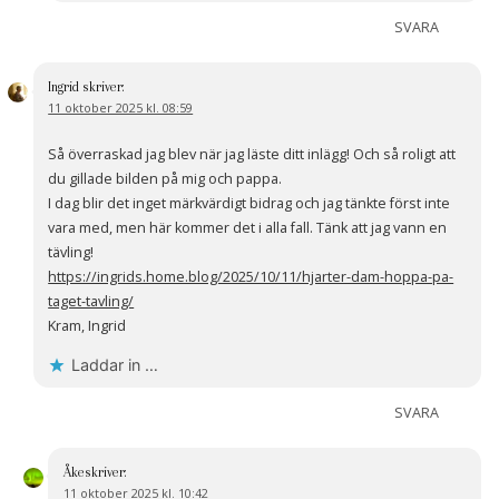
SVARA
Ingrid
skriver:
11 oktober 2025 kl. 08:59
Så överraskad jag blev när jag läste ditt inlägg! Och så roligt att
du gillade bilden på mig och pappa.
I dag blir det inget märkvärdigt bidrag och jag tänkte först inte
vara med, men här kommer det i alla fall. Tänk att jag vann en
tävling!
https://ingrids.home.blog/2025/10/11/hjarter-dam-hoppa-pa-
taget-tavling/
Kram, Ingrid
Laddar in …
SVARA
Åke
skriver:
11 oktober 2025 kl. 10:42