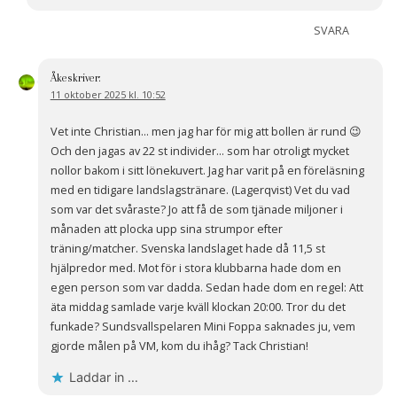
SVARA
Åke
skriver:
11 oktober 2025 kl. 10:52
Vet inte Christian… men jag har för mig att bollen är rund 😉
Och den jagas av 22 st individer… som har otroligt mycket
nollor bakom i sitt lönekuvert. Jag har varit på en föreläsning
med en tidigare landslagstränare. (Lagerqvist) Vet du vad
som var det svåraste? Jo att få de som tjänade miljoner i
månaden att plocka upp sina strumpor efter
träning/matcher. Svenska landslaget hade då 11,5 st
hjälpredor med. Mot för i stora klubbarna hade dom en
egen person som var dadda. Sedan hade dom en regel: Att
äta middag samlade varje kväll klockan 20:00. Tror du det
funkade? Sundsvallspelaren Mini Foppa saknades ju, vem
gjorde målen på VM, kom du ihåg? Tack Christian!
Laddar in …