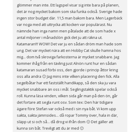
glömmer man inte. Ett lagspel visar sig inte bara på planen,
det är nog mycket bakom som ska funka också. Sverige hade
ingen stor budget där. 11,5 man bakom bara. Men Lagerbäck
var noga med att uttrycka att kocken var populärast. Nu
nämnde han inga namn men påtalade att de som hade x
antal miljoner i månadslön gick det ju att räkna ut.
Katamaran!!! WOW! Det var ju en sådan dröm man hade som
ung. Det var mycket nära att en Hobby Cat skulle hamna hos
mig… dom två skroviga farkosterna är mycket snabbare. Jag
kommer ihåg från en tävling just Alnön runt hur en sådan
katamaran susad förbi oss, den gjorde i princip åttor kring
oss alla andra 🙂 Jag mins inte vilken placering den fick. Alla
segelbåtar har ett fastställt handikapp, så den ska ju vara
mycket snabbare än oss i mål. Seglingstaktik spelar också
roll. Kunna läsa vinden, vilken sida går man på den ön, går
det fortare att segla runt osv. Som tex: Den här tidigare
ägare före Stefan var också med i sin nya båt. Vi kom upp
sakta, sakta jämnsides… då ropar Tommy över, hala in där,
släpp ut si och så… då drog vi ifrån dom 🙂 Det gäller att
kunna sin båt. Trevligt att du är med 🙂