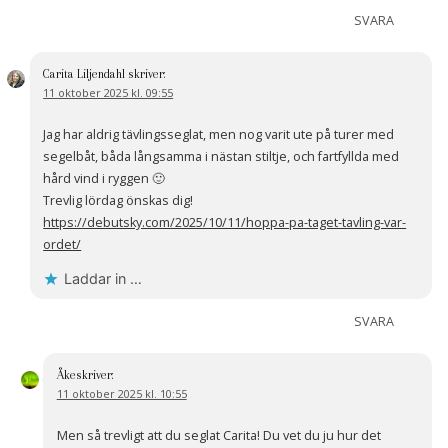
SVARA
Carita Liljendahl
skriver:
11 oktober 2025 kl. 09:55
Jag har aldrig tävlingsseglat, men nog varit ute på turer med
segelbåt, båda långsamma i nästan stiltje, och fartfyllda med
hård vind i ryggen 🙂
Trevlig lördag önskas dig!
https://debutsky.com/2025/10/11/hoppa-pa-taget-tavling-var-
ordet/
Laddar in …
SVARA
Åke
skriver:
11 oktober 2025 kl. 10:55
Men så trevligt att du seglat Carita! Du vet du ju hur det