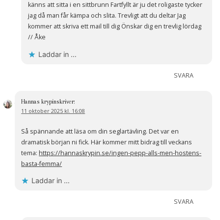
känns att sitta i en sittbrunn Fartfyllt är ju det roligaste tycker
jag då man får kämpa och slita. Trevligt att du deltar Jag
kommer att skriva ett mail till dig Önskar dig en trevlig lördag
// Åke
Laddar in …
SVARA
Hannas krypin
skriver:
11 oktober 2025 kl. 16:08
Så spännande att läsa om din seglartävling. Det var en
dramatisk början ni fick. Här kommer mitt bidrag till veckans
tema:
https://hannaskrypin.se/ingen-pepp-alls-men-hostens-
basta-femma/
Laddar in …
SVARA