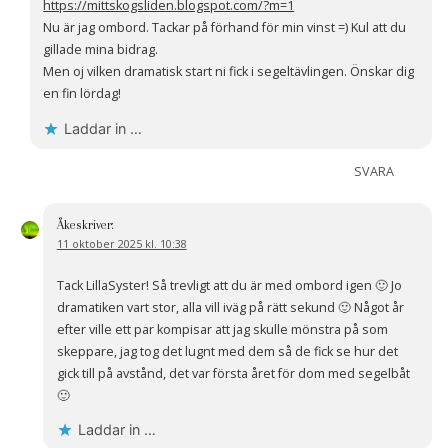
https://mittskogsliden.blogspot.com/?m=1
Nu är jag ombord. Tackar på förhand för min vinst =) Kul att du
gillade mina bidrag.
Men oj vilken dramatisk start ni fick i segeltävlingen. Önskar dig
en fin lördag!
Laddar in …
SVARA
Åke
skriver:
11 oktober 2025 kl. 10:38
Tack LillaSyster! Så trevligt att du är med ombord igen 🙂 Jo
dramatiken vart stor, alla vill iväg på rätt sekund 🙂 Något år
efter ville ett par kompisar att jag skulle mönstra på som
skeppare, jag tog det lugnt med dem så de fick se hur det
gick till på avstånd, det var första året för dom med segelbåt
🙂
Laddar in …