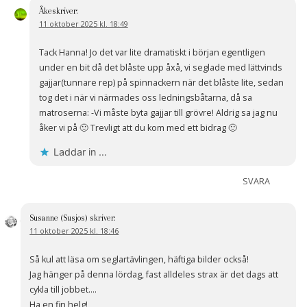
Åke
skriver:
11 oktober 2025 kl. 18:49
Tack Hanna! Jo det var lite dramatiskt i början egentligen
under en bit då det blåste upp åxå, vi seglade med lättvinds
gajjar(tunnare rep) på spinnackern när det blåste lite, sedan
tog det i när vi närmades oss ledningsbåtarna, då sa
matroserna: -Vi måste byta gajjar till grövre! Aldrig sa jag nu
åker vi på 🙂 Trevligt att du kom med ett bidrag 🙂
Laddar in …
SVARA
Susanne (Susjos)
skriver:
11 oktober 2025 kl. 18:46
Så kul att läsa om seglartävlingen, häftiga bilder också!
Jag hänger på denna lördag, fast alldeles strax är det dags att
cykla till jobbet….
Ha en fin helg!