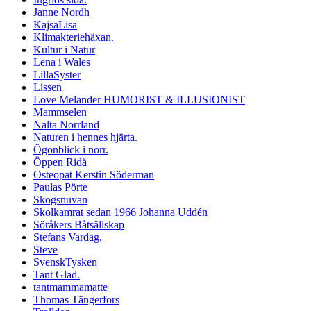
Janne Nordh
KajsaLisa
Klimakteriehäxan.
Kultur i Natur
Lena i Wales
LillaSyster
Lissen
Love Melander HUMORIST & ILLUSIONIST
Mammselen
Nalta Norrland
Naturen i hennes hjärta.
Ögonblick i norr.
Öppen Ridå
Osteopat Kerstin Söderman
Paulas Pörte
Skogsnuvan
Skolkamrat sedan 1966 Johanna Uddén
Söråkers Båtsällskap
Stefans Vardag.
Steve
SvenskTysken
Tant Glad.
tantmammamatte
Thomas Tängerfors