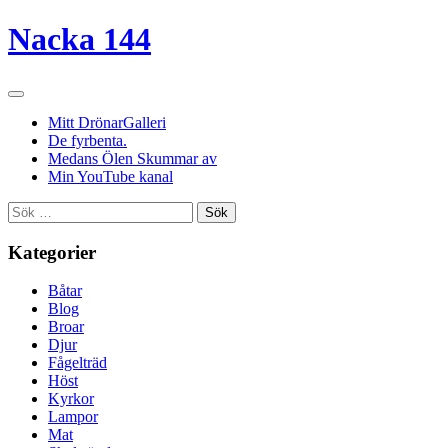
Nacka 144
Mitt DrönarGalleri
De fyrbenta.
Medans Ölen Skummar av
Min YouTube kanal
Sök
efter:
Kategorier
Båtar
Blog
Broar
Djur
Fågelträd
Höst
Kyrkor
Lampor
Mat