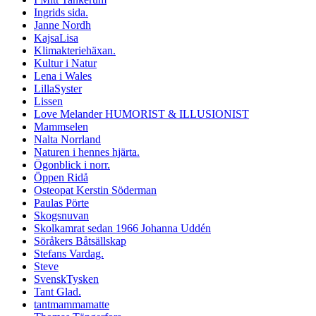
Ingrids sida.
Janne Nordh
KajsaLisa
Klimakteriehäxan.
Kultur i Natur
Lena i Wales
LillaSyster
Lissen
Love Melander HUMORIST & ILLUSIONIST
Mammselen
Nalta Norrland
Naturen i hennes hjärta.
Ögonblick i norr.
Öppen Ridå
Osteopat Kerstin Söderman
Paulas Pörte
Skogsnuvan
Skolkamrat sedan 1966 Johanna Uddén
Söråkers Båtsällskap
Stefans Vardag.
Steve
SvenskTysken
Tant Glad.
tantmammamatte