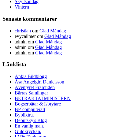
Skyltsöndag
Vintern
Senaste kommentarer
christian
om
Glad Måndag
evycallmer
om
Glad Måndag
admin
om
Glad Måndag
admin
om
Glad Måndag
admin
om
Glad Måndag
Länklista
Ankis Bildblogg
Åsa Angelgirl Danielsson
Äventyret Framtiden
Bärras Samlingar
BETRAKTATMINISTERN
Bogserbåtar & Isbrytare
BP-computerart
Byblixtra.
Debutsky's Blog
En vanlig man.
Guldkryckan.
I Mitt Tankerum