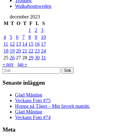
Trolldeg
Walkaboutsweden
december 2023
M
T
O
T
F
L
S
1
2
3
4
5
6
7
8
9
10
11
12
13
14
15
16
17
18
19
20
21
22
23
24
25
26
27
28
29
30
31
« nov
jan »
Sök
efter:
Senaste inläggen
Glad Måndag
Veckans Foto #75
Hoppa på Tåget – Min favorit maträtt.
Glad Måndag
Veckans Foto #74
Meta