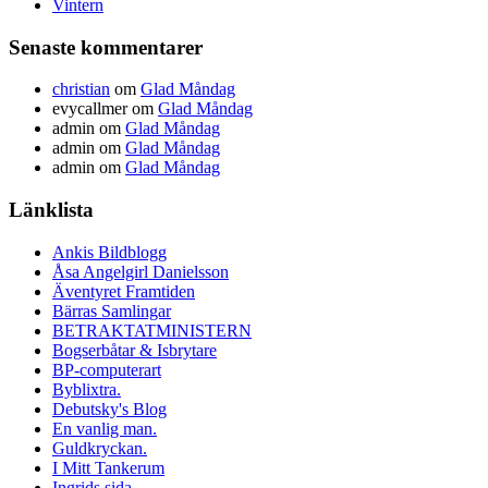
Vintern
Senaste kommentarer
christian
om
Glad Måndag
evycallmer
om
Glad Måndag
admin
om
Glad Måndag
admin
om
Glad Måndag
admin
om
Glad Måndag
Länklista
Ankis Bildblogg
Åsa Angelgirl Danielsson
Äventyret Framtiden
Bärras Samlingar
BETRAKTATMINISTERN
Bogserbåtar & Isbrytare
BP-computerart
Byblixtra.
Debutsky's Blog
En vanlig man.
Guldkryckan.
I Mitt Tankerum
Ingrids sida.