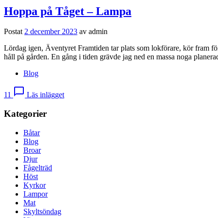
Hoppa på Tåget – Lampa
Postat
2 december 2023
av
admin
Lördag igen, Äventyret Framtiden tar plats som lokförare, kör fram för
håll på gården. En gång i tiden grävde jag ned en massa noga planera
Blog
chat_bubble_outline
11
Läs inlägget
Kategorier
Båtar
Blog
Broar
Djur
Fågelträd
Höst
Kyrkor
Lampor
Mat
Skyltsöndag