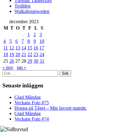
Thomas Tängerfors
Trolldeg
Walkaboutsweden
december 2023
M
T
O
T
F
L
S
1
2
3
4
5
6
7
8
9
10
11
12
13
14
15
16
17
18
19
20
21
22
23
24
25
26
27
28
29
30
31
« nov
jan »
Sök
efter:
Senaste inläggen
Glad Måndag
Veckans Foto #75
Hoppa på Tåget – Min favorit maträtt.
Glad Måndag
Veckans Foto #74