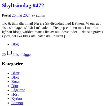
Skyltsöndag #472
Postat
26 maj 2024
av
admin
Tjo & tjim alla i maj! Nu äre Skyltsöndag med BP igen. Vi går ut i
sista söndagen så här i månaden. Det pep en liten mus i mitt öra
igår att blogg världen mattas lite av nu i dessa tider… det ska grävas
i jord, det ska fikas ute, båtar ska i plurret […]
Blog
chat_bubble_outline
20
Läs inlägget
Kategorier
Båtar
Blog
Broar
Djur
Fågelträd
Höst
Kyrkor
Lampor