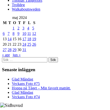
Thomas Tängerfors
Trolldeg
Walkaboutsweden
maj 2024
M
T
O
T
F
L
S
1
2
3
4
5
6
7
8
9
10
11
12
13
14
15
16
17
18
19
20
21
22
23
24
25
26
27
28
29
30
31
« apr
jun »
Sök
efter:
Senaste inläggen
Glad Måndag
Veckans Foto #75
Hoppa på Tåget – Min favorit maträtt.
Glad Måndag
Veckans Foto #74