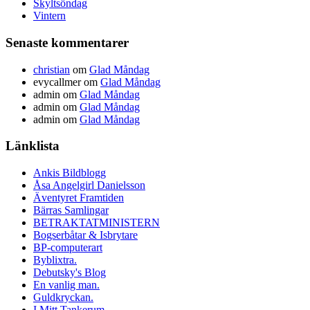
Skyltsöndag
Vintern
Senaste kommentarer
christian
om
Glad Måndag
evycallmer
om
Glad Måndag
admin
om
Glad Måndag
admin
om
Glad Måndag
admin
om
Glad Måndag
Länklista
Ankis Bildblogg
Åsa Angelgirl Danielsson
Äventyret Framtiden
Bärras Samlingar
BETRAKTATMINISTERN
Bogserbåtar & Isbrytare
BP-computerart
Byblixtra.
Debutsky's Blog
En vanlig man.
Guldkryckan.
I Mitt Tankerum