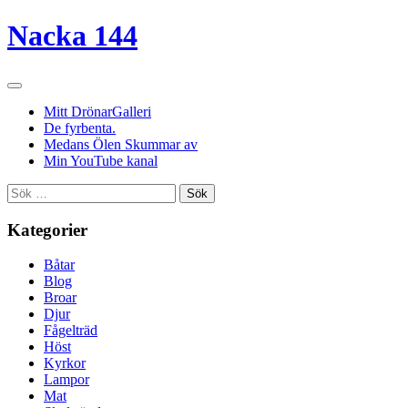
Nacka 144
Mitt DrönarGalleri
De fyrbenta.
Medans Ölen Skummar av
Min YouTube kanal
Sök
efter:
Kategorier
Båtar
Blog
Broar
Djur
Fågelträd
Höst
Kyrkor
Lampor
Mat