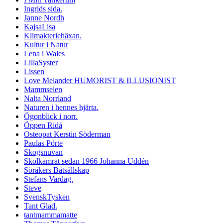
Ingrids sida.
Janne Nordh
KajsaLisa
Klimakteriehäxan.
Kultur i Natur
Lena i Wales
LillaSyster
Lissen
Love Melander HUMORIST & ILLUSIONIST
Mammselen
Nalta Norrland
Naturen i hennes hjärta.
Ögonblick i norr.
Öppen Ridå
Osteopat Kerstin Söderman
Paulas Pörte
Skogsnuvan
Skolkamrat sedan 1966 Johanna Uddén
Söråkers Båtsällskap
Stefans Vardag.
Steve
SvenskTysken
Tant Glad.
tantmammamatte