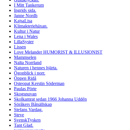
I Mitt Tankerum
Ingrids sida.
Janne Nordh
KajsaLisa
Klimakteriehäxan.
Kultur i Natur
Lena i Wales
LillaSyster
Lissen
Love Melander HUMORIST & ILLUSIONIST
Mammselen
Nalta Norrland
Naturen i hennes hjärta.
Ögonblick i norr.
Öppen Ridå
Osteopat Kerstin Söderman
Paulas Pörte
Skogsnuvan
Skolkamrat sedan 1966 Johanna Uddén
Söråkers Båtsällskap
Stefans Vardag.
Steve
SvenskTysken
Tant Glad.