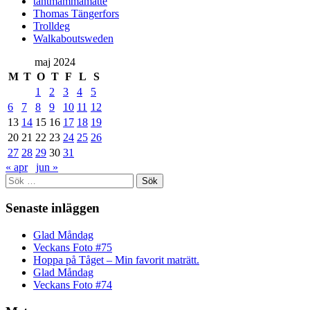
tantmammamatte
Thomas Tängerfors
Trolldeg
Walkaboutsweden
maj 2024
M
T
O
T
F
L
S
1
2
3
4
5
6
7
8
9
10
11
12
13
14
15
16
17
18
19
20
21
22
23
24
25
26
27
28
29
30
31
« apr
jun »
Sök
efter:
Senaste inläggen
Glad Måndag
Veckans Foto #75
Hoppa på Tåget – Min favorit maträtt.
Glad Måndag
Veckans Foto #74