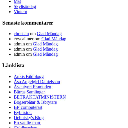
Mat
Skyltsöndag
Vintern
Senaste kommentarer
christian
om
Glad Måndag
evycallmer
om
Glad Måndag
admin
om
Glad Måndag
admin
om
Glad Måndag
admin
om
Glad Måndag
Länklista
Ankis Bildblogg
Åsa Angelgirl Danielsson
Äventyret Framtiden
Bärras Samlingar
BETRAKTATMINISTERN
Bogserbåtar & Isbrytare
BP-computerart
Byblixtra.
Debutsky's Blog
En vanlig man.
Guldkryckan.