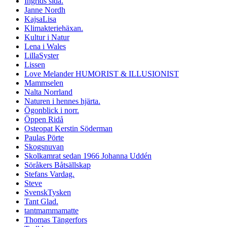
Ingrids sida.
Janne Nordh
KajsaLisa
Klimakteriehäxan.
Kultur i Natur
Lena i Wales
LillaSyster
Lissen
Love Melander HUMORIST & ILLUSIONIST
Mammselen
Nalta Norrland
Naturen i hennes hjärta.
Ögonblick i norr.
Öppen Ridå
Osteopat Kerstin Söderman
Paulas Pörte
Skogsnuvan
Skolkamrat sedan 1966 Johanna Uddén
Söråkers Båtsällskap
Stefans Vardag.
Steve
SvenskTysken
Tant Glad.
tantmammamatte
Thomas Tängerfors