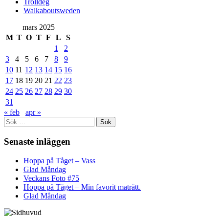
Trolldeg
Walkaboutsweden
mars 2025
M
T
O
T
F
L
S
1
2
3
4
5
6
7
8
9
10
11
12
13
14
15
16
17
18
19
20
21
22
23
24
25
26
27
28
29
30
31
« feb
apr »
Sök
efter:
Senaste inläggen
Hoppa på Tåget – Vass
Glad Måndag
Veckans Foto #75
Hoppa på Tåget – Min favorit maträtt.
Glad Måndag