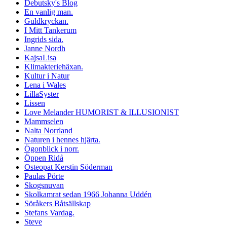
Debutsky's Blog
En vanlig man.
Guldkryckan.
I Mitt Tankerum
Ingrids sida.
Janne Nordh
KajsaLisa
Klimakteriehäxan.
Kultur i Natur
Lena i Wales
LillaSyster
Lissen
Love Melander HUMORIST & ILLUSIONIST
Mammselen
Nalta Norrland
Naturen i hennes hjärta.
Ögonblick i norr.
Öppen Ridå
Osteopat Kerstin Söderman
Paulas Pörte
Skogsnuvan
Skolkamrat sedan 1966 Johanna Uddén
Söråkers Båtsällskap
Stefans Vardag.
Steve