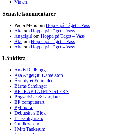
Vintern
Senaste kommentarer
Paula Merio
om
Hoppa på Tåget – Vass
Åke
om
Hoppa på Tåget – Vass
Angelgirl
om
Hoppa på Tåget – Vass
Åke
om
Hoppa på Tåget – Vass
Åke
om
Hoppa på Tåget – Vass
Länklista
Ankis Bildblogg
Åsa Angelgirl Danielsson
Äventyret Framtiden
Bärras Samlingar
BETRAKTATMINISTERN
Bogserbåtar & Isbrytare
BP-computerart
Byblixtra.
Debutsky's Blog
En vanlig man.
Guldkryckan.
I Mitt Tankerum