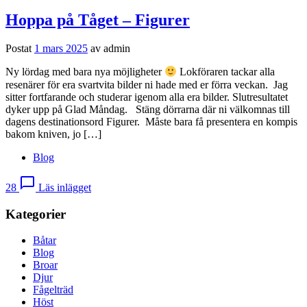
Hoppa på Tåget – Figurer
Postat
1 mars 2025
av
admin
Ny lördag med bara nya möjligheter
Lokföraren tackar alla
resenärer för era svartvita bilder ni hade med er förra veckan. Jag
sitter fortfarande och studerar igenom alla era bilder. Slutresultatet
dyker upp på Glad Måndag. Stäng dörrarna där ni välkomnas till
dagens destinationsord Figurer. Måste bara få presentera en kompis
bakom kniven, jo […]
Blog
chat_bubble_outline
28
Läs inlägget
Kategorier
Båtar
Blog
Broar
Djur
Fågelträd
Höst