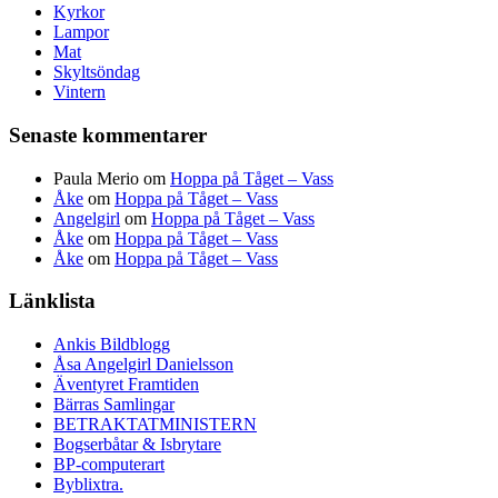
Kyrkor
Lampor
Mat
Skyltsöndag
Vintern
Senaste kommentarer
Paula Merio
om
Hoppa på Tåget – Vass
Åke
om
Hoppa på Tåget – Vass
Angelgirl
om
Hoppa på Tåget – Vass
Åke
om
Hoppa på Tåget – Vass
Åke
om
Hoppa på Tåget – Vass
Länklista
Ankis Bildblogg
Åsa Angelgirl Danielsson
Äventyret Framtiden
Bärras Samlingar
BETRAKTATMINISTERN
Bogserbåtar & Isbrytare
BP-computerart
Byblixtra.