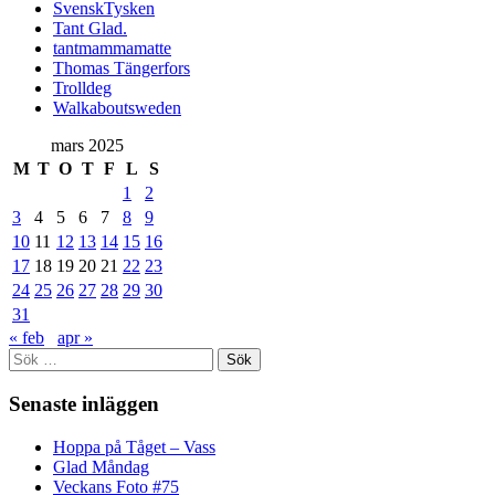
SvenskTysken
Tant Glad.
tantmammamatte
Thomas Tängerfors
Trolldeg
Walkaboutsweden
mars 2025
M
T
O
T
F
L
S
1
2
3
4
5
6
7
8
9
10
11
12
13
14
15
16
17
18
19
20
21
22
23
24
25
26
27
28
29
30
31
« feb
apr »
Sök
efter:
Senaste inläggen
Hoppa på Tåget – Vass
Glad Måndag
Veckans Foto #75