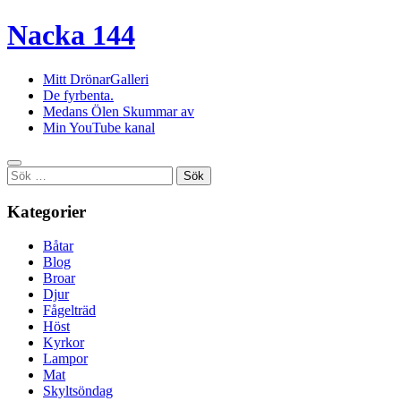
Nacka 144
Mitt DrönarGalleri
De fyrbenta.
Medans Ölen Skummar av
Min YouTube kanal
Sök
efter:
Kategorier
Båtar
Blog
Broar
Djur
Fågelträd
Höst
Kyrkor
Lampor
Mat
Skyltsöndag