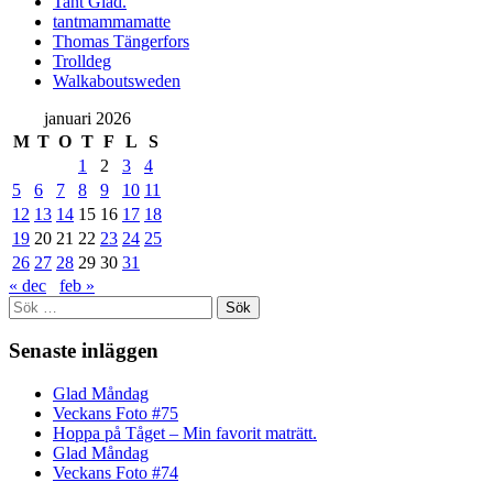
Tant Glad.
tantmammamatte
Thomas Tängerfors
Trolldeg
Walkaboutsweden
januari 2026
M
T
O
T
F
L
S
1
2
3
4
5
6
7
8
9
10
11
12
13
14
15
16
17
18
19
20
21
22
23
24
25
26
27
28
29
30
31
« dec
feb »
Sök
efter:
Senaste inläggen
Glad Måndag
Veckans Foto #75
Hoppa på Tåget – Min favorit maträtt.
Glad Måndag
Veckans Foto #74