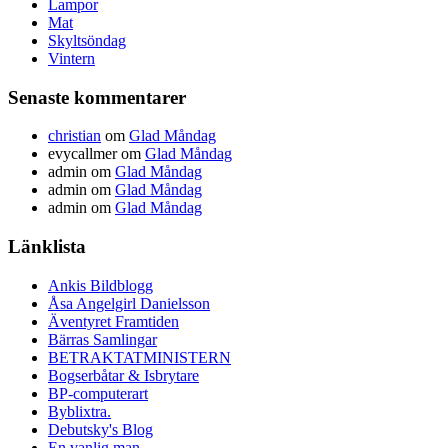
Lampor
Mat
Skyltsöndag
Vintern
Senaste kommentarer
christian
om
Glad Måndag
evycallmer
om
Glad Måndag
admin
om
Glad Måndag
admin
om
Glad Måndag
admin
om
Glad Måndag
Länklista
Ankis Bildblogg
Åsa Angelgirl Danielsson
Äventyret Framtiden
Bärras Samlingar
BETRAKTATMINISTERN
Bogserbåtar & Isbrytare
BP-computerart
Byblixtra.
Debutsky's Blog
En vanlig man.