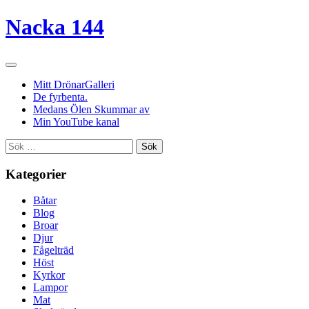
Nacka 144
Mitt DrönarGalleri
De fyrbenta.
Medans Ölen Skummar av
Min YouTube kanal
Sök
efter:
Kategorier
Båtar
Blog
Broar
Djur
Fågelträd
Höst
Kyrkor
Lampor
Mat