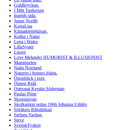
Guldkryckan.
I Mitt Tankerum
Ingrids sida.
Janne Nordh
KajsaLisa
Klimakteriehäxan.
Kultur i Natur
Lena i Wales
LillaSyster
Lissen
Love Melander HUMORIST & ILLUSIONIST
Mammselen
Nalta Norrland
Naturen i hennes hjärta.
Ögonblick i norr.
Öppen Ridå
Osteopat Kerstin Söderman
Paulas Pörte
Skogsnuvan
Skolkamrat sedan 1966 Johanna Uddén
Söråkers Båtsällskap
Stefans Vardag.
Steve
SvenskTysken