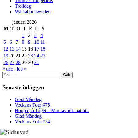
Thomas Tängerfors
Trolldeg
Walkaboutsweden
januari 2026
M
T
O
T
F
L
S
1
2
3
4
5
6
7
8
9
10
11
12
13
14
15
16
17
18
19
20
21
22
23
24
25
26
27
28
29
30
31
« dec
feb »
Sök
efter:
Senaste inläggen
Glad Måndag
Veckans Foto #75
Hoppa på Tåget – Min favorit maträtt.
Glad Måndag
Veckans Foto #74