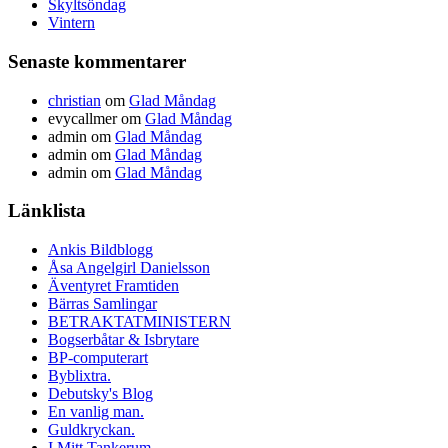
Skyltsöndag
Vintern
Senaste kommentarer
christian
om
Glad Måndag
evycallmer
om
Glad Måndag
admin
om
Glad Måndag
admin
om
Glad Måndag
admin
om
Glad Måndag
Länklista
Ankis Bildblogg
Åsa Angelgirl Danielsson
Äventyret Framtiden
Bärras Samlingar
BETRAKTATMINISTERN
Bogserbåtar & Isbrytare
BP-computerart
Byblixtra.
Debutsky's Blog
En vanlig man.
Guldkryckan.
I Mitt Tankerum