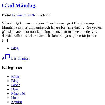
Glad Måndag.
Postat
12 januari 2026
av
admin
Vilken helg kan vara roligare än med denna go klimp (Kimmpan) ?
Minuterna av ljus blir längre och längre för varje dag 🙂 Se vad en
gårdskamaren mot norr kan fånga in utan att man vet om det 🙂 Ja
där sitter allt en stackars sate och skottar… ja rådjuren får ju mer
[…]
Blog
chat_bubble_outline
9
Läs inlägget
Kategorier
Båtar
Blog
Broar
Djur
Fågelträd
Höst
Kyrkor