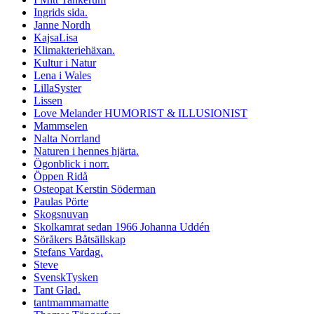
Ingrids sida.
Janne Nordh
KajsaLisa
Klimakteriehäxan.
Kultur i Natur
Lena i Wales
LillaSyster
Lissen
Love Melander HUMORIST & ILLUSIONIST
Mammselen
Nalta Norrland
Naturen i hennes hjärta.
Ögonblick i norr.
Öppen Ridå
Osteopat Kerstin Söderman
Paulas Pörte
Skogsnuvan
Skolkamrat sedan 1966 Johanna Uddén
Söråkers Båtsällskap
Stefans Vardag.
Steve
SvenskTysken
Tant Glad.
tantmammamatte