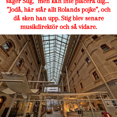
säger Stig, ”men kan inte placera dig…”
”Jodå, här står allt Rolands pojke”, och
då sken han upp. Stig blev senare
musikdirektör och så vidare.