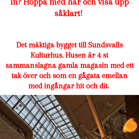
in? Hoppa med här och visa upp
såklart!
Det mäktiga bygget till Sundsvalls
Kulturhus. Husen är 4 st
sammanslagna gamla magasin med ett
tak över och som en gågata emellan
med ingångar hit och dit.