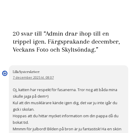
20 svar till “Admin drar ihop till en
trippel igen. Färgsprakande december,
Veckans Foto och Skyltsöndag.”
LillaSyster
skriver:
7 december 2025 kl. 08:07
Oj, katten har respekt för fasanerna. Tror nog att båda mina
skulle jaga på dem=)
Kul att din musiklärare kände igen dig, det var ju inte igår du
gick i skolan.
Hoppas att du hittar mycket information om din pappa då du
bokat tid.
Mmmm för julbord! Bilden på bron är ju fantastisk! Ha en skön