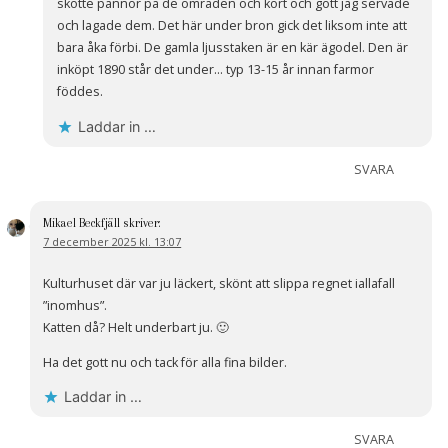
skötte pannor på de områden och kort och gott jag servade
och lagade dem. Det här under bron gick det liksom inte att
bara åka förbi. De gamla ljusstaken är en kär ägodel. Den är
inköpt 1890 står det under… typ 13-15 år innan farmor
föddes.
Laddar in …
SVARA
Mikael Beckfjäll
skriver:
7 december 2025 kl. 13:07
Kulturhuset där var ju läckert, skönt att slippa regnet iallafall
”inomhus”.
Katten då? Helt underbart ju. 🙂
Ha det gott nu och tack för alla fina bilder.
Laddar in …
SVARA