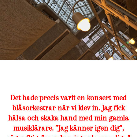
Det hade precis varit en konsert med
blåsorkestrar när vi klev in. Jag fick
hälsa och skaka hand med min gamla
musiklärare. ”Jag känner igen dig”,