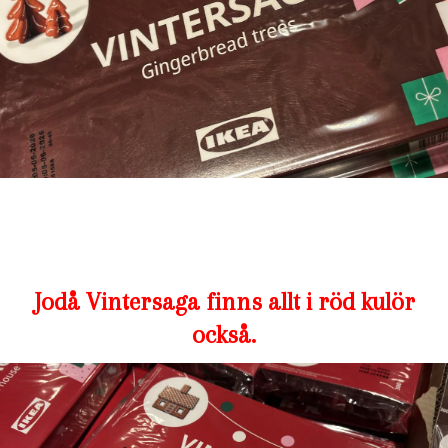
Jodå Vintersaga finns allt i röd kulör
också.