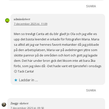
SVARA
admin
skriver:
7 december 2025 kl. 11:09
Men so trevligt Carita att du blir glad! Jo Ola och jag ville vis
upp det bästa leendet vi orkade för fotografen Maria. Maria
sa alltid att jag var hennes favorit mekaniker då jag jobbade
på den arbetsplatsen, Maria var på avdelningen yttre som
skötte pannor på de områden och kort och gott jag lagade
dem. Det här under bron gick det liksom inte att bara åka
förbi, som jag skev då: -Det hade varit ett tjänstefel i onsdags
🙂 Tack Carita!
Laddar in …
SVARA
Znogge
skriver:
7 december 2025 kl. 09:50