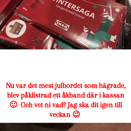
Nu var det mest julbordet som hägrade,
blev påklistrad ett åkband där i kassan
🙂 Och vet ni vad? Jag ska dit igen till
veckan 😉