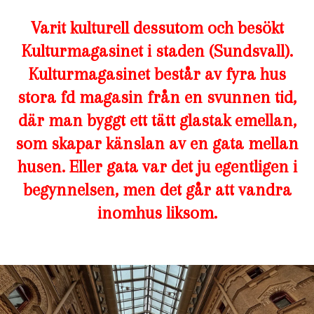
Varit kulturell dessutom och besökt
Kulturmagasinet i staden (Sundsvall).
Kulturmagasinet består av fyra hus
stora fd magasin från en svunnen tid,
där man byggt ett tätt glastak emellan,
som skapar känslan av en gata mellan
husen. Eller gata var det ju egentligen i
begynnelsen, men det går att vandra
inomhus liksom.