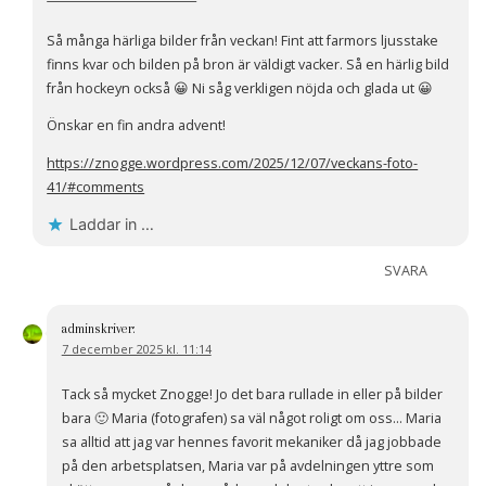
Så många härliga bilder från veckan! Fint att farmors ljusstake
finns kvar och bilden på bron är väldigt vacker. Så en härlig bild
från hockeyn också 😀 Ni såg verkligen nöjda och glada ut 😀
Önskar en fin andra advent!
https://znogge.wordpress.com/2025/12/07/veckans-foto-
41/#comments
Laddar in …
SVARA
admin
skriver:
7 december 2025 kl. 11:14
Tack så mycket Znogge! Jo det bara rullade in eller på bilder
bara 🙂 Maria (fotografen) sa väl något roligt om oss… Maria
sa alltid att jag var hennes favorit mekaniker då jag jobbade
på den arbetsplatsen, Maria var på avdelningen yttre som