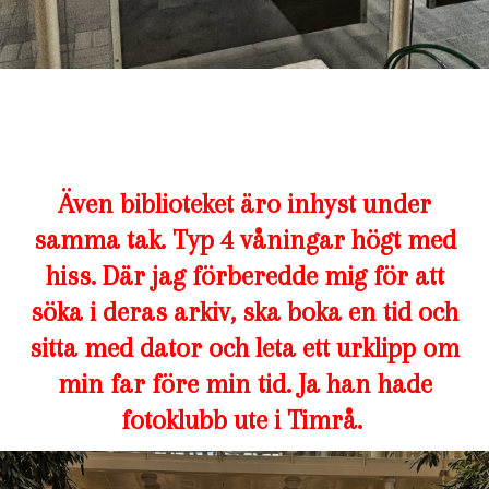
Även biblioteket äro inhyst under
samma tak. Typ 4 våningar högt med
hiss. Där jag förberedde mig för att
söka i deras arkiv, ska boka en tid och
sitta med dator och leta ett urklipp om
min far före min tid. Ja han hade
fotoklubb ute i Timrå.