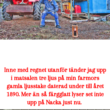
Inne med regnet utanför tänder jag upp
i matsalen tre ljus på min farmors
gamla ljusstake daterad under till året
1890. Mer än så färgglatt lyser set inte
upp på Nacka just nu.