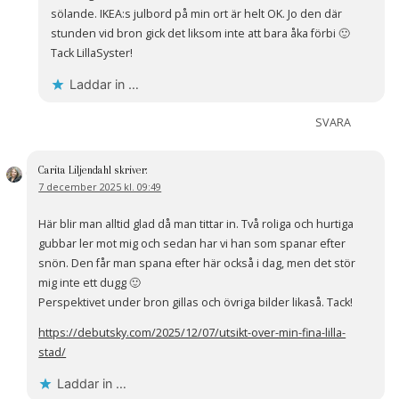
sölande. IKEA:s julbord på min ort är helt OK. Jo den där
stunden vid bron gick det liksom inte att bara åka förbi 🙂
Tack LillaSyster!
Laddar in …
SVARA
Carita Liljendahl
skriver:
7 december 2025 kl. 09:49
Här blir man alltid glad då man tittar in. Två roliga och hurtiga
gubbar ler mot mig och sedan har vi han som spanar efter
snön. Den får man spana efter här också i dag, men det stör
mig inte ett dugg 🙂
Perspektivet under bron gillas och övriga bilder likaså. Tack!
https://debutsky.com/2025/12/07/utsikt-over-min-fina-lilla-
stad/
Laddar in …