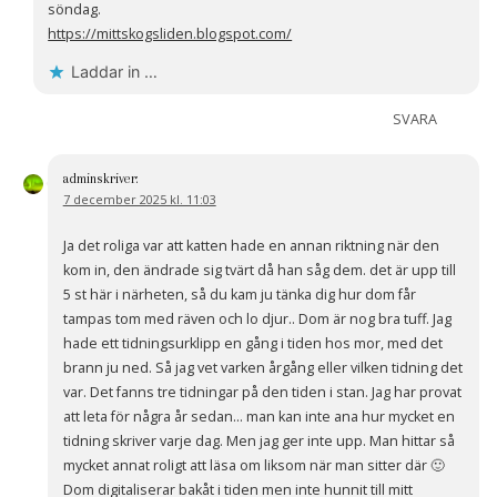
söndag.
https://mittskogsliden.blogspot.com/
Laddar in …
SVARA
admin
skriver:
7 december 2025 kl. 11:03
Ja det roliga var att katten hade en annan riktning när den
kom in, den ändrade sig tvärt då han såg dem. det är upp till
5 st här i närheten, så du kam ju tänka dig hur dom får
tampas tom med räven och lo djur.. Dom är nog bra tuff. Jag
hade ett tidningsurklipp en gång i tiden hos mor, med det
brann ju ned. Så jag vet varken årgång eller vilken tidning det
var. Det fanns tre tidningar på den tiden i stan. Jag har provat
att leta för några år sedan… man kan inte ana hur mycket en
tidning skriver varje dag. Men jag ger inte upp. Man hittar så
mycket annat roligt att läsa om liksom när man sitter där 🙂
Dom digitaliserar bakåt i tiden men inte hunnit till mitt