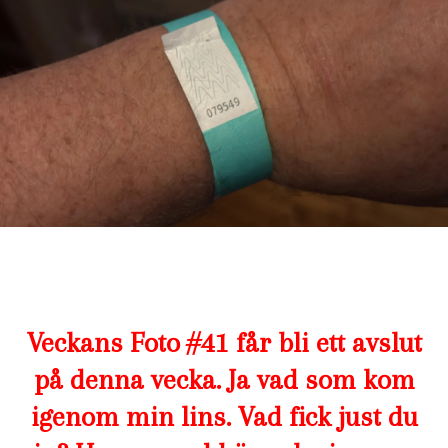
Veckans Foto #41 får bli ett avslut
på denna vecka. Ja vad som kom
igenom min lins. Vad fick just du