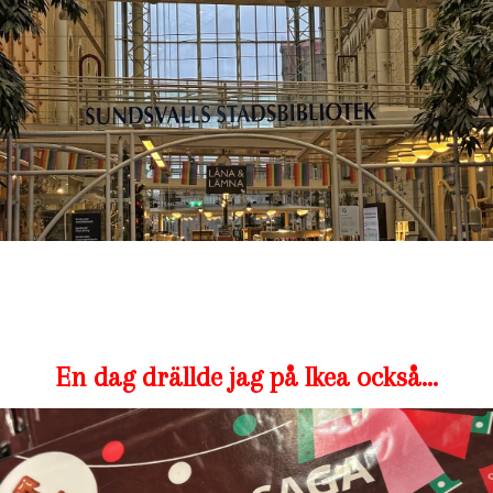
En dag drällde jag på Ikea också…