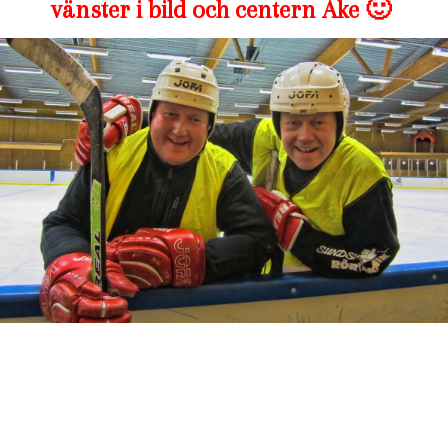
vänster i bild och centern Åke 🙂