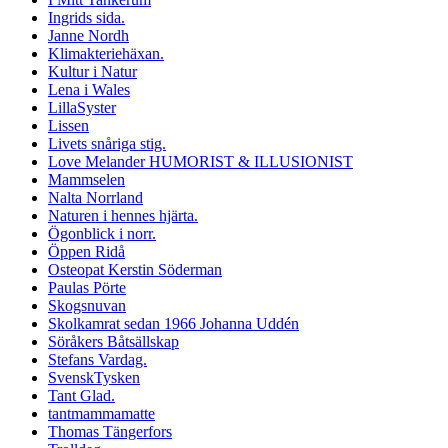
Ingrids sida.
Janne Nordh
Klimakteriehäxan.
Kultur i Natur
Lena i Wales
LillaSyster
Lissen
Livets snåriga stig.
Love Melander HUMORIST & ILLUSIONIST
Mammselen
Nalta Norrland
Naturen i hennes hjärta.
Ögonblick i norr.
Öppen Ridå
Osteopat Kerstin Söderman
Paulas Pörte
Skogsnuvan
Skolkamrat sedan 1966 Johanna Uddén
Söråkers Båtsällskap
Stefans Vardag.
SvenskTysken
Tant Glad.
tantmammamatte
Thomas Tängerfors