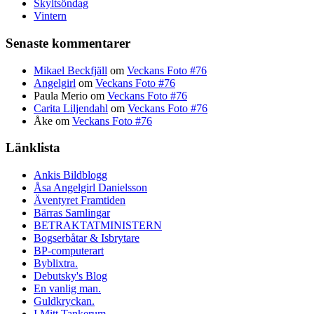
Skyltsöndag
Vintern
Senaste kommentarer
Mikael Beckfjäll
om
Veckans Foto #76
Angelgirl
om
Veckans Foto #76
Paula Merio
om
Veckans Foto #76
Carita Liljendahl
om
Veckans Foto #76
Åke
om
Veckans Foto #76
Länklista
Ankis Bildblogg
Åsa Angelgirl Danielsson
Äventyret Framtiden
Bärras Samlingar
BETRAKTATMINISTERN
Bogserbåtar & Isbrytare
BP-computerart
Byblixtra.
Debutsky's Blog
En vanlig man.
Guldkryckan.
I Mitt Tankerum