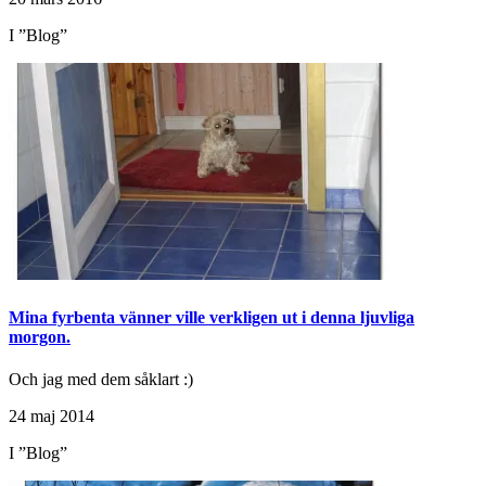
I ”Blog”
Mina fyrbenta vänner ville verkligen ut i denna ljuvliga
morgon.
Och jag med dem såklart :)
24 maj 2014
I ”Blog”