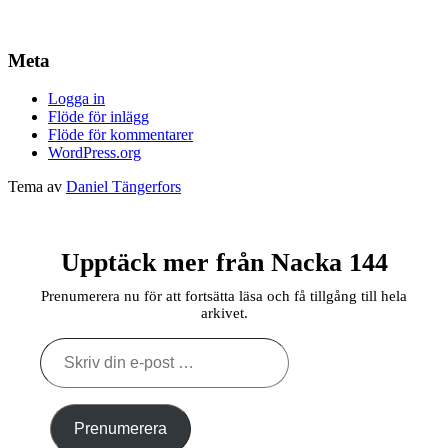
Meta
Logga in
Flöde för inlägg
Flöde för kommentarer
WordPress.org
Tema av
Daniel Tängerfors
Upptäck mer från Nacka 144
Prenumerera nu för att fortsätta läsa och få tillgång till hela
arkivet.
Skriv
din
e-
post
…
Prenumerera