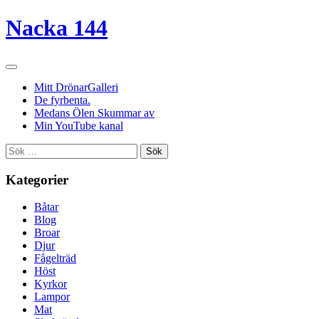
Nacka 144
Mitt DrönarGalleri
De fyrbenta.
Medans Ölen Skummar av
Min YouTube kanal
Sök
efter:
Kategorier
Båtar
Blog
Broar
Djur
Fågelträd
Höst
Kyrkor
Lampor
Mat