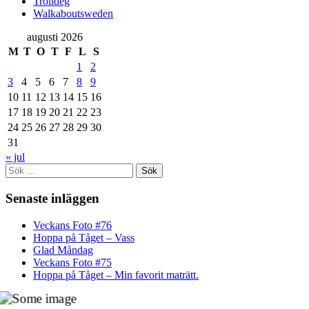
Trolldeg
Walkaboutsweden
augusti 2026
M
T
O
T
F
L
S
1
2
3
4
5
6
7
8
9
10
11
12
13
14
15
16
17
18
19
20
21
22
23
24
25
26
27
28
29
30
31
« jul
Sök
efter:
Senaste inläggen
Veckans Foto #76
Hoppa på Tåget – Vass
Glad Måndag
Veckans Foto #75
Hoppa på Tåget – Min favorit maträtt.