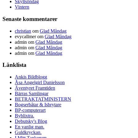
Skyltsöndag
Vintern
Senaste kommentarer
christian
om
Glad Måndag
evycallmer
om
Glad Måndag
admin
om
Glad Måndag
admin
om
Glad Måndag
admin
om
Glad Måndag
Länklista
Ankis Bildblogg
Åsa Angelgirl Danielsson
Äventyret Framtiden
Bärras Samlingar
BETRAKTATMINISTERN
Bogserbåtar & Isbrytare
BP-computerart
Byblixtra.
Debutsky's Blog
En vanlig man.
Guldkryckan.
I Mitt Tankerum