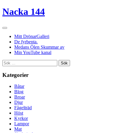
Nacka 144
Mitt DrönarGalleri
De fyrbenta.
Medans Ölen Skummar av
Min YouTube kanal
Sök
efter:
Kategorier
Båtar
Blog
Broar
Djur
Fågelträd
Höst
Kyrkor
Lampor
Mat