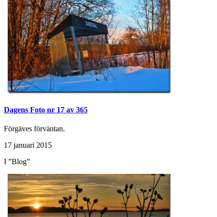
Dagens Foto nr 17 av 365
Förgäves förväntan.
17 januari 2015
I ”Blog”