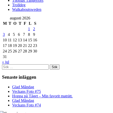
Thomas Tängerfors
Trolldeg
Walkaboutsweden
augusti 2026
M
T
O
T
F
L
S
1
2
3
4
5
6
7
8
9
10
11
12
13
14
15
16
17
18
19
20
21
22
23
24
25
26
27
28
29
30
31
« jul
Sök
efter:
Senaste inläggen
Glad Måndag
Veckans Foto #75
Hoppa på Tåget – Min favorit maträtt.
Glad Måndag
Veckans Foto #74