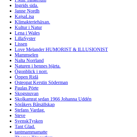
Ingrids sida.
Janne Nordh
KajsaLisa
Klimakteriehäxan.
Kultur i Natur
Lena i Wales
LillaSyster
Lissen
Love Melander HUMORIST & ILLUSIONIST
Mammselen
Nalta Norrland
Naturen i hennes hjärta.
Ögonblick i norr.
Öppen Ridå
Osteopat Kerstin Söderman
Paulas Pörte
Skogsnuvan
Skolkamrat sedan 1966 Johanna Uddén
Söråkers Båtsällskap
Stefans Vardag.
Steve
SvenskTysken
Tant Glad.
tantmammamatte