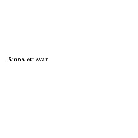
Lämna ett svar