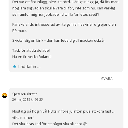
Det var ett fint inlägg, blev lite rörd. Härligt inlägg! Ja, då fick man
nog lära sig vad en skulle vara till för, inte som nu. Kan verklig
se framför mig hur jobbade i ditt lilla ”anletes svett”!
Kanske är du intresserad av lite gamla maskiner o grejer o en
BP mack.
Skickar dig en länk – den kan leda dig till macken också.
Tack för att du delade!
Ha en fin vecka Roland!
Laddar in …
SVARA
Spanaren
skriver:
26 maj 2015 kl. 08:23
Nostalgi på hög nivå! Flytta in före julafton plus att köra fast …
vilka minnen!
Det ska läras i tid för att något ska bli sant 🙂