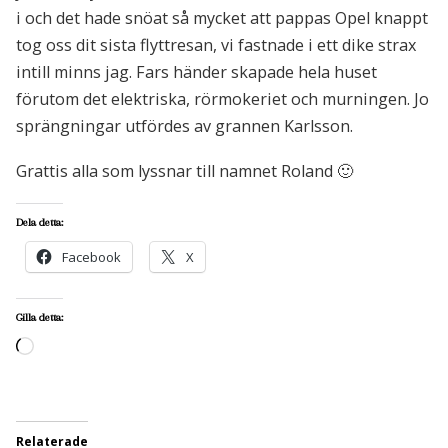
i och det hade snöat så mycket att pappas Opel knappt
tog oss dit sista flyttresan, vi fastnade i ett dike strax
intill minns jag. Fars händer skapade hela huset
förutom det elektriska, rörmokeriet och murningen. Jo
sprängningar utfördes av grannen Karlsson.
Grattis alla som lyssnar till namnet Roland 🙂
Dela detta:
Facebook
X
Gilla detta:
Laddar
in
…
Relaterade