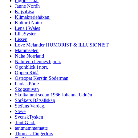
Ingrids sida.
Janne Nordh
KajsaLisa
Klimakteriehäxan.
Kultur i Natur
Lena i Wales
LillaSyster
Lissen
Love Melander HUMORIST & ILLUSIONIST
Mammselen
Nalta Norrland
Naturen i hennes hjärta.
Ögonblick i norr.
Öppen Ridå
Osteopat Kerstin Söderman
Paulas Pörte
Skogsnuvan
Skolkamrat sedan 1966 Johanna Uddén
Söråkers Båtsällskap
Stefans Vardag.
Steve
SvenskTysken
Tant Glad.
tantmammamatte
Thomas Tängerfors