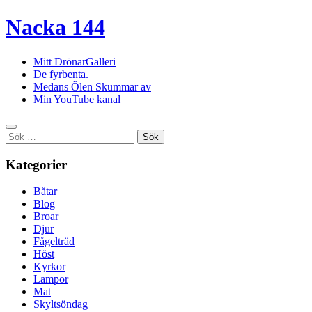
Nacka 144
Mitt DrönarGalleri
De fyrbenta.
Medans Ölen Skummar av
Min YouTube kanal
Sök
efter:
Kategorier
Båtar
Blog
Broar
Djur
Fågelträd
Höst
Kyrkor
Lampor
Mat
Skyltsöndag