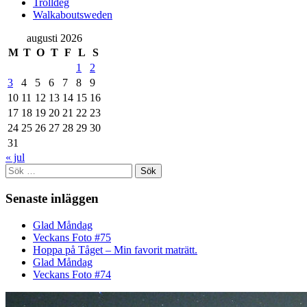
Trolldeg
Walkaboutsweden
augusti 2026
M
T
O
T
F
L
S
1
2
3
4
5
6
7
8
9
10
11
12
13
14
15
16
17
18
19
20
21
22
23
24
25
26
27
28
29
30
31
« jul
Sök
efter:
Senaste inläggen
Glad Måndag
Veckans Foto #75
Hoppa på Tåget – Min favorit maträtt.
Glad Måndag
Veckans Foto #74