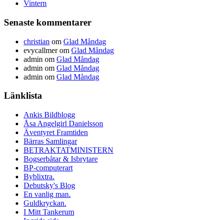
Vintern
Senaste kommentarer
christian
om
Glad Måndag
evycallmer
om
Glad Måndag
admin
om
Glad Måndag
admin
om
Glad Måndag
admin
om
Glad Måndag
Länklista
Ankis Bildblogg
Åsa Angelgirl Danielsson
Äventyret Framtiden
Bärras Samlingar
BETRAKTATMINISTERN
Bogserbåtar & Isbrytare
BP-computerart
Byblixtra.
Debutsky's Blog
En vanlig man.
Guldkryckan.
I Mitt Tankerum