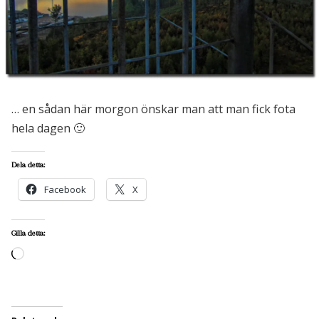
… en sådan här morgon önskar man att man fick fota
hela dagen 🙂
Dela detta:
Facebook
X
Gilla detta:
Laddar
in
…