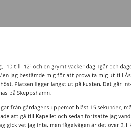
, -10 till -12º och en grymt vacker dag. Igår och da
Men jag bestämde mig för att prova ta mig ut till Å
höst. Platsen ligger längst ut på kusten. Det går int
mnas på Skeppshamn.
ingar från gårdagens uppemot blåst 15 sekunder, mål
ade att gå till Kapellet och sedan fortsatte jag van
g gick vet jag inte, men fågelvägen är det över 2,