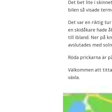
Det bet lite i skinne
bilen så visade ter
Det var en riktig tu
en skidåkare hade å
till ibland. Ner på 
avslutades med sol
Röda prickarna är på
Välkommen att titta 
växla.