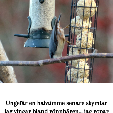
Ungefär en halvtimme senare skymtar
jag vingar bland rönnbären… jag ropar