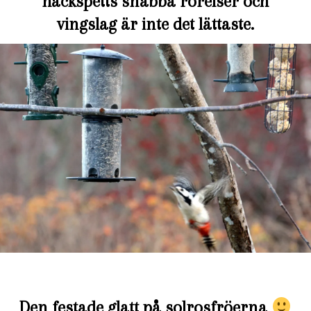
hackspetts snabba rörelser och
vingslag är inte det lättaste.
Den festade glatt på solrosfröerna