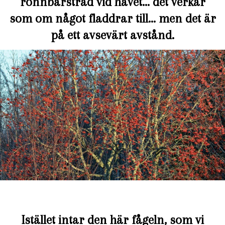
rönnbärsträd vid havet… det verkar
som om något fladdrar till… men det är
på ett avsevärt avstånd.
Istället intar den här fågeln, som vi