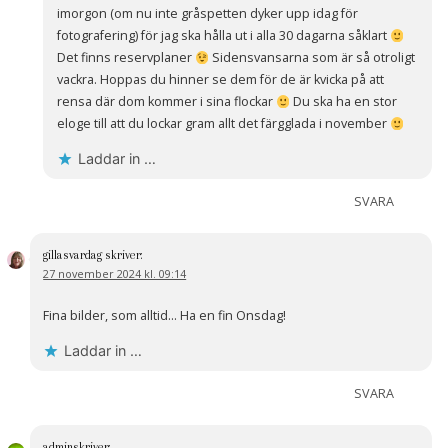
imorgon (om nu inte gråspetten dyker upp idag för
fotografering) för jag ska hålla ut i alla 30 dagarna såklart
Det finns reservplaner
Sidensvansarna som är så otroligt
vackra. Hoppas du hinner se dem för de är kvicka på att
rensa där dom kommer i sina flockar
Du ska ha en stor
eloge till att du lockar gram allt det färgglada i november
Laddar in …
SVARA
gillasvardag
skriver:
27 november 2024 kl. 09:14
Fina bilder, som alltid… Ha en fin Onsdag!
Laddar in …
SVARA
admin
skriver: