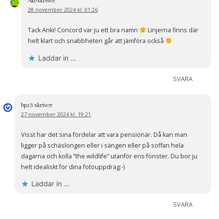
Åke
skriver:
28 november 2024 kl. 01:26
Tack Anki! Concord var ju ett bra namn
Linjerna finns där
helt klart och snabbheten går att jämföra också
Laddar in …
SVARA
bpz3
skriver:
27 november 2024 kl. 19:21
Visst har det sina fördelar att vara pensionär. Då kan man
ligger på schäslongen eller i sängen eller på soffan hela
dagarna och kolla ”the wildlife” utanför ens fönster. Du bor ju
helt idealiskt för dina fotouppdrag:-)
Laddar in …
SVARA