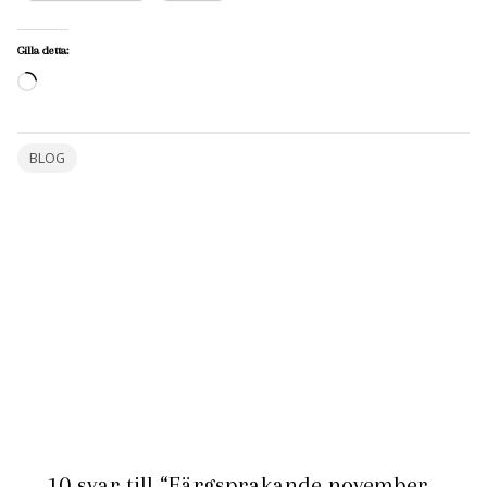
Gilla detta:
Laddar
in
…
BLOG
10 svar till “Färgsprakande november