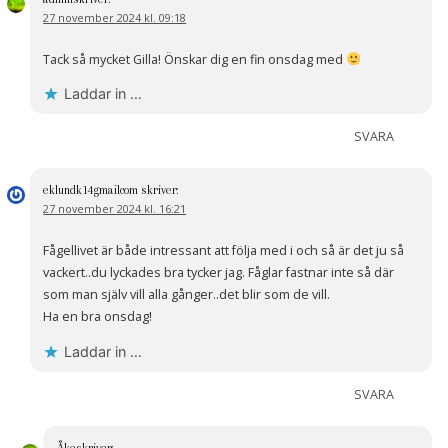
27 november 2024 kl. 09:18
Tack så mycket Gilla! Önskar dig en fin onsdag med
Laddar in …
SVARA
eklundk14gmailcom
skriver:
27 november 2024 kl. 16:21
Fågellivet är både intressant att följa med i och så är det ju så
vackert..du lyckades bra tycker jag. Fåglar fastnar inte så där
som man själv vill alla gånger..det blir som de vill.
Ha en bra onsdag!
Laddar in …
SVARA
Åke
skriver: