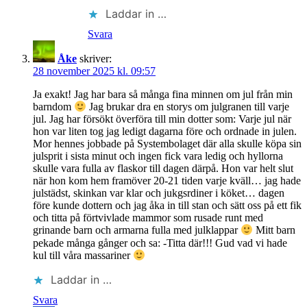
Laddar in …
Svara
Åke
skriver:
28 november 2025 kl. 09:57
Ja exakt! Jag har bara så många fina minnen om jul från min
barndom
Jag brukar dra en storys om julgranen till varje
jul. Jag har försökt överföra till min dotter som: Varje jul när
hon var liten tog jag ledigt dagarna före och ordnade in julen.
Mor hennes jobbade på Systembolaget där alla skulle köpa sin
julsprit i sista minut och ingen fick vara ledig och hyllorna
skulle vara fulla av flaskor till dagen därpå. Hon var helt slut
när hon kom hem framöver 20-21 tiden varje kväll… jag hade
julstädst, skinkan var klar och jukgsrdiner i köket… dagen
före kunde dottern och jag åka in till stan och sätt oss på ett fik
och titta på förtvivlade mammor som rusade runt med
grinande barn och armarna fulla med julklappar
Mitt barn
pekade många gånger och sa: -Titta där!!! Gud vad vi hade
kul till våra massariner
Laddar in …
Svara