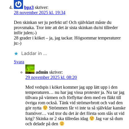
bpz3
skriver:
28 november 2025 kl. 19:34
Den skinkan ser ju perfekt ut! Och självklart måste du
provsmaka. Tror inte att det är sista skinkan du/ni tillreder
inför julen;-)
28 grader i köket – ja, jag tackar. Högsommar temperaturer
ju:-)
Laddar in …
Svara
admin
skriver:
29 november 2025 kl. 08:20
Med vedspis i köket kommer jag upp lätt upp i den
temperaturen… nu har jag vissa protester ja. Nu tar jag
tillvara på värmen och förflyttar dem med en fläkt till
övriga rom också. Tänk vid strömavbrott och vad den
gör nytta
Strömmen får vi inte ta så självklar kanske
framöver… vad tror du det är det första som slås ut vid
krig? Skinka nr 2 ska tillredas idag
Jag var så dum
och delade på den