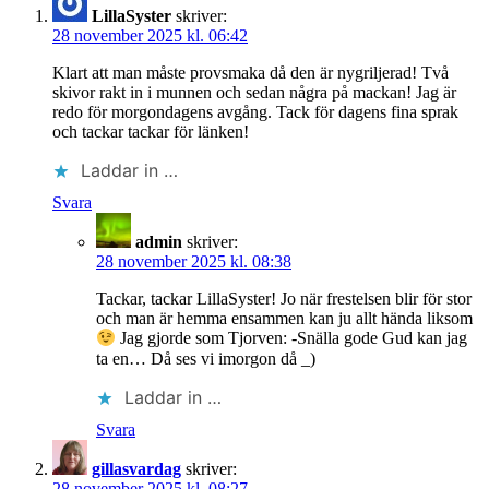
LillaSyster
skriver:
28 november 2025 kl. 06:42
Klart att man måste provsmaka då den är nygriljerad! Två
skivor rakt in i munnen och sedan några på mackan! Jag är
redo för morgondagens avgång. Tack för dagens fina sprak
och tackar tackar för länken!
Laddar in …
Svara
admin
skriver:
28 november 2025 kl. 08:38
Tackar, tackar LillaSyster! Jo när frestelsen blir för stor
och man är hemma ensammen kan ju allt hända liksom
Jag gjorde som Tjorven: -Snälla gode Gud kan jag
ta en… Då ses vi imorgon då _)
Laddar in …
Svara
gillasvardag
skriver:
28 november 2025 kl. 08:27