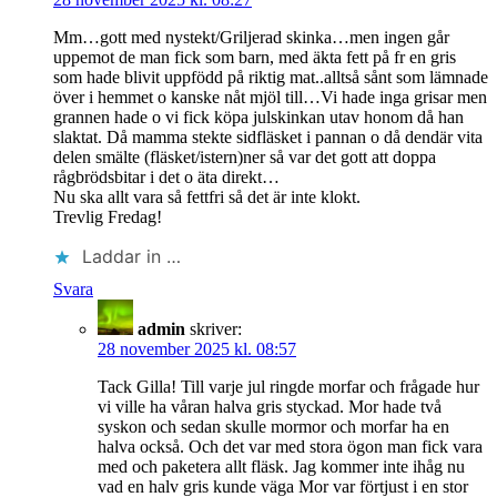
Mm…gott med nystekt/Griljerad skinka…men ingen går
uppemot de man fick som barn, med äkta fett på fr en gris
som hade blivit uppfödd på riktig mat..alltså sånt som lämnade
över i hemmet o kanske nåt mjöl till…Vi hade inga grisar men
grannen hade o vi fick köpa julskinkan utav honom då han
slaktat. Då mamma stekte sidfläsket i pannan o då dendär vita
delen smälte (fläsket/istern)ner så var det gott att doppa
rågbrödsbitar i det o äta direkt…
Nu ska allt vara så fettfri så det är inte klokt.
Trevlig Fredag!
Laddar in …
Svara
admin
skriver:
28 november 2025 kl. 08:57
Tack Gilla! Till varje jul ringde morfar och frågade hur
vi ville ha våran halva gris styckad. Mor hade två
syskon och sedan skulle mormor och morfar ha en
halva också. Och det var med stora ögon man fick vara
med och paketera allt fläsk. Jag kommer inte ihåg nu
vad en halv gris kunde väga Mor var förtjust i en stor