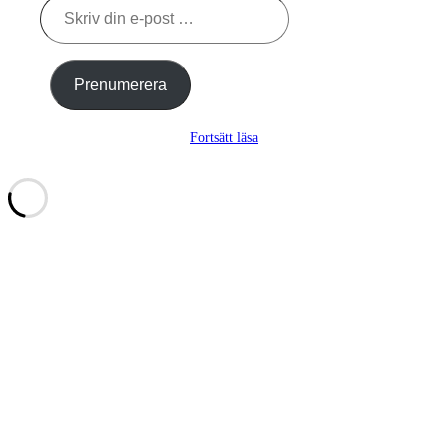
Skriv
din
e-
post
…
Prenumerera
Fortsätt läsa