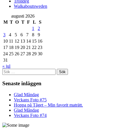
Trolldeg
Walkaboutsweden
augusti 2026
M
T
O
T
F
L
S
1
2
3
4
5
6
7
8
9
10
11
12
13
14
15
16
17
18
19
20
21
22
23
24
25
26
27
28
29
30
31
« jul
Sök
efter:
Senaste inläggen
Glad Måndag
Veckans Foto #75
Hoppa på Tåget – Min favorit maträtt.
Glad Måndag
Veckans Foto #74