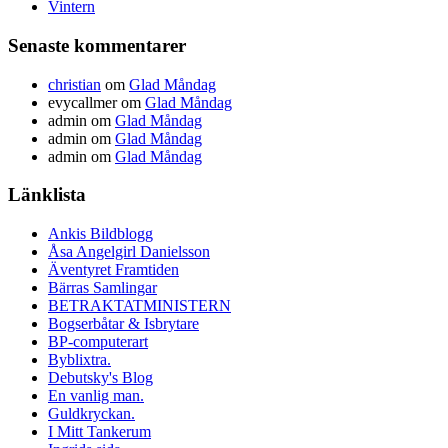
Vintern
Senaste kommentarer
christian
om
Glad Måndag
evycallmer
om
Glad Måndag
admin
om
Glad Måndag
admin
om
Glad Måndag
admin
om
Glad Måndag
Länklista
Ankis Bildblogg
Åsa Angelgirl Danielsson
Äventyret Framtiden
Bärras Samlingar
BETRAKTATMINISTERN
Bogserbåtar & Isbrytare
BP-computerart
Byblixtra.
Debutsky's Blog
En vanlig man.
Guldkryckan.
I Mitt Tankerum