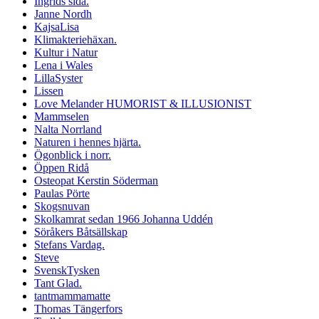
Ingrids sida.
Janne Nordh
KajsaLisa
Klimakteriehäxan.
Kultur i Natur
Lena i Wales
LillaSyster
Lissen
Love Melander HUMORIST & ILLUSIONIST
Mammselen
Nalta Norrland
Naturen i hennes hjärta.
Ögonblick i norr.
Öppen Ridå
Osteopat Kerstin Söderman
Paulas Pörte
Skogsnuvan
Skolkamrat sedan 1966 Johanna Uddén
Söråkers Båtsällskap
Stefans Vardag.
Steve
SvenskTysken
Tant Glad.
tantmammamatte
Thomas Tängerfors