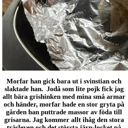
Morfar han gick bara ut i svinstian och
slaktade han. Jodå som lite pojk fick jag
allt bära grishinken med mina små armar
och händer, morfar hade en stor gryta på
gården han puttrade massor av föda till
grisarna. Jag kommer allt ihåg den stora
träsleven och det största järn-locket på