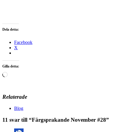
Dela detta:
Facebook
X
Gilla detta:
Laddar
in
…
Relaterade
Blog
11 svar till “Färgsprakande November #28”