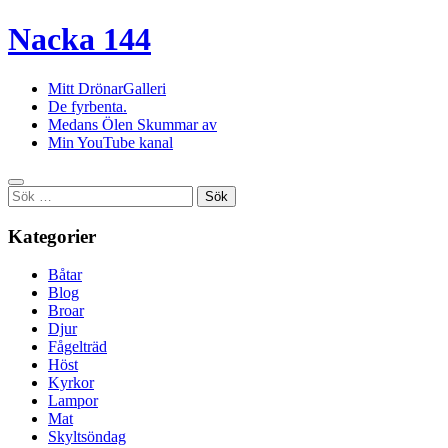
Nacka 144
Mitt DrönarGalleri
De fyrbenta.
Medans Ölen Skummar av
Min YouTube kanal
Sök
efter:
Kategorier
Båtar
Blog
Broar
Djur
Fågelträd
Höst
Kyrkor
Lampor
Mat
Skyltsöndag