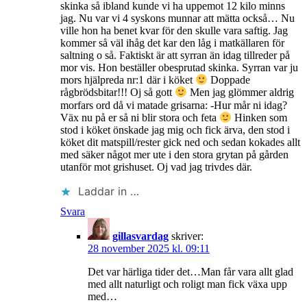
skinka så ibland kunde vi ha uppemot 12 kilo minns
jag. Nu var vi 4 syskons munnar att mätta också… Nu
ville hon ha benet kvar för den skulle vara saftig. Jag
kommer så väl ihåg det kar den låg i matkällaren för
saltning o så. Faktiskt är att syrran än idag tillreder på
mor vis. Hon beställer obesprutad skinka. Syrran var ju
mors hjälpreda nr:1 där i köket
Doppade
rågbrödsbitar!!! Oj så gott
Men jag glömmer aldrig
morfars ord då vi matade grisarna: -Hur mår ni idag?
Väx nu på er så ni blir stora och feta
Hinken som
stod i köket önskade jag mig och fick ärva, den stod i
köket dit matspill/rester gick ned och sedan kokades allt
med säker något mer ute i den stora grytan på gården
utanför mot grishuset. Oj vad jag trivdes där.
Laddar in …
Svara
gillasvardag
skriver:
28 november 2025 kl. 09:11
Det var härliga tider det…Man får vara allt glad
med allt naturligt och roligt man fick växa upp
med…