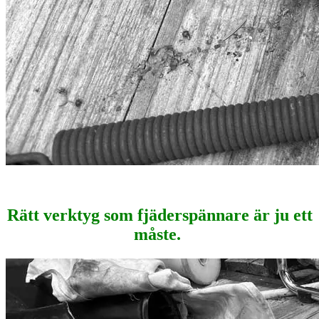
Rätt verktyg som fjäderspännare är ju ett
måste.