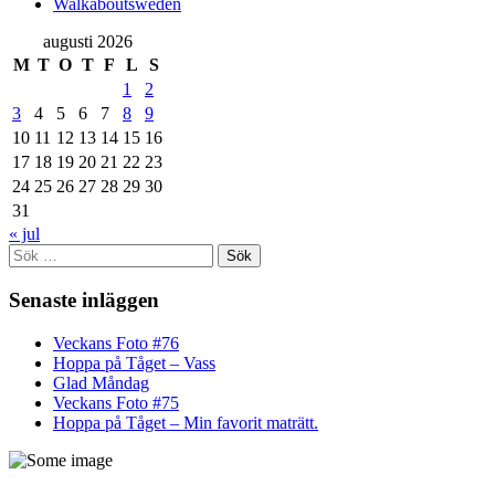
Walkaboutsweden
augusti 2026
M
T
O
T
F
L
S
1
2
3
4
5
6
7
8
9
10
11
12
13
14
15
16
17
18
19
20
21
22
23
24
25
26
27
28
29
30
31
« jul
Sök
efter:
Senaste inläggen
Veckans Foto #76
Hoppa på Tåget – Vass
Glad Måndag
Veckans Foto #75
Hoppa på Tåget – Min favorit maträtt.