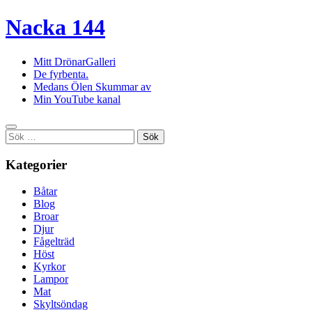
Nacka 144
Mitt DrönarGalleri
De fyrbenta.
Medans Ölen Skummar av
Min YouTube kanal
Sök
efter:
Kategorier
Båtar
Blog
Broar
Djur
Fågelträd
Höst
Kyrkor
Lampor
Mat
Skyltsöndag