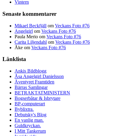
Vintern
Senaste kommentarer
Mikael Beckfjäll
om
Veckans Foto #76
Angelgirl
om
Veckans Foto #76
Paula Merio
om
Veckans Foto #76
Carita Liljendahl
om
Veckans Foto #76
Åke
om
Veckans Foto #76
Länklista
Ankis Bildblogg
Åsa Angelgirl Danielsson
Äventyret Framtiden
Bärras Samlingar
BETRAKTATMINISTERN
Bogserbåtar & Isbrytare
BP-computerart
Byblixtra.
Debutsky's Blog
En vanlig man.
Guldkryckan.
I Mitt Tankerum