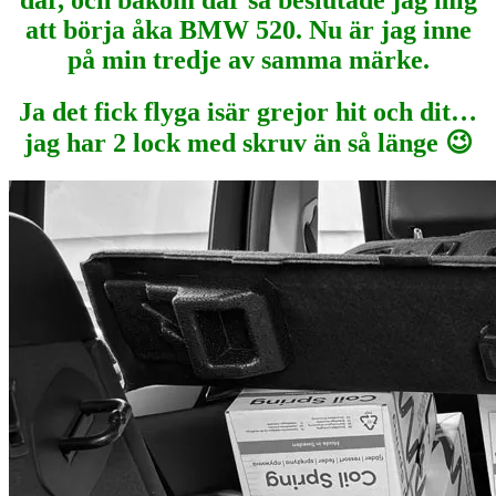
där, och bakom där så beslutade jag mig
att börja åka BMW 520. Nu är jag inne
på min tredje av samma märke.
Ja det fick flyga isär grejor hit och dit…
jag har 2 lock med skruv än så länge 😉