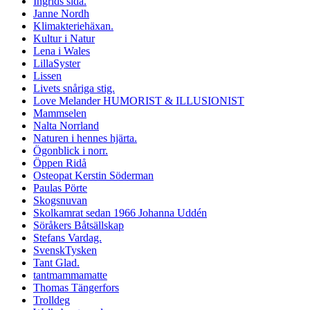
Ingrids sida.
Janne Nordh
Klimakteriehäxan.
Kultur i Natur
Lena i Wales
LillaSyster
Lissen
Livets snåriga stig.
Love Melander HUMORIST & ILLUSIONIST
Mammselen
Nalta Norrland
Naturen i hennes hjärta.
Ögonblick i norr.
Öppen Ridå
Osteopat Kerstin Söderman
Paulas Pörte
Skogsnuvan
Skolkamrat sedan 1966 Johanna Uddén
Söråkers Båtsällskap
Stefans Vardag.
SvenskTysken
Tant Glad.
tantmammamatte
Thomas Tängerfors
Trolldeg