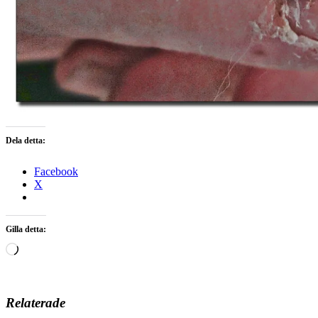
Dela detta:
Facebook
X
Gilla detta:
Laddar
in
…
Relaterade