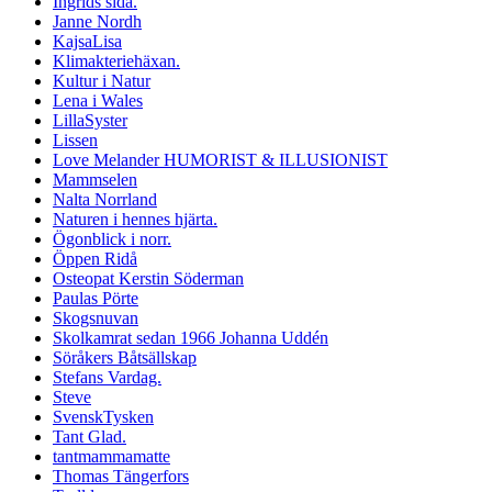
Ingrids sida.
Janne Nordh
KajsaLisa
Klimakteriehäxan.
Kultur i Natur
Lena i Wales
LillaSyster
Lissen
Love Melander HUMORIST & ILLUSIONIST
Mammselen
Nalta Norrland
Naturen i hennes hjärta.
Ögonblick i norr.
Öppen Ridå
Osteopat Kerstin Söderman
Paulas Pörte
Skogsnuvan
Skolkamrat sedan 1966 Johanna Uddén
Söråkers Båtsällskap
Stefans Vardag.
Steve
SvenskTysken
Tant Glad.
tantmammamatte
Thomas Tängerfors