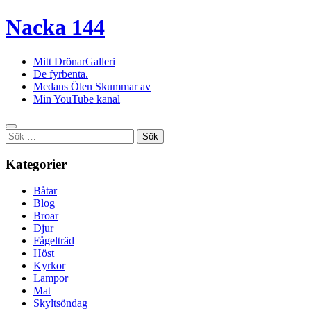
Nacka 144
Mitt DrönarGalleri
De fyrbenta.
Medans Ölen Skummar av
Min YouTube kanal
Sök
efter:
Kategorier
Båtar
Blog
Broar
Djur
Fågelträd
Höst
Kyrkor
Lampor
Mat
Skyltsöndag