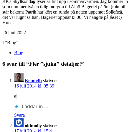
BP:s Skyltsöndag lyser så fint upp i sommarvärmen. Jag kommer in
som nummer två en tidig morgon till Alnö Bageriet på ön. (min bil
står bakom) Patrik har kört en runda på natten uppemot Sollefteå,
det var lugnt sa han. Bageriet öppnar kl 06. Vi hängde på låset :)
Hur…
26 juni 2022
I ”Blog”
Blog
6 svar till “Fler ”sjuka” detaljer!”
Kenneth
skriver:
16 juli 2014 kl. 05:39
aj
Laddar in …
Svara
oldmolly
skriver:
17 juli 2014 kl. 15:41