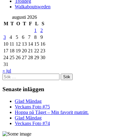
Trolldeg
Walkaboutsweden
augusti 2026
M
T
O
T
F
L
S
1
2
3
4
5
6
7
8
9
10
11
12
13
14
15
16
17
18
19
20
21
22
23
24
25
26
27
28
29
30
31
« jul
Sök
efter:
Senaste inläggen
Glad Måndag
Veckans Foto #75
Hoppa på Tåget – Min favorit maträtt.
Glad Måndag
Veckans Foto #74