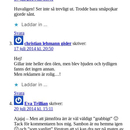
Huvaligen! Ser inte så trevligt ut. Trodde bara småpojkar
gjorde sånt.
Laddar in …
Svara
christian lehmann gisler
skriver:
17 juli 2014 kl. 20:50
Hej!
Gillar inte heller den ölen, men blev bjuden och tydligen
fanns det ingen annan.
Men reklamen är rolig…!
Laddar in …
Svara
Eva Trillian
skriver:
20 juli 2014 kl. 15:11
Ajajaj – Men att jämnföra ärr är väl väldigt ”grabbigt” 🙂
Tack för kommentaren hos mig. Sambon är nu hemma igen
🙂 och ”som vanligt” förutom att vi kan dra ner på maten av