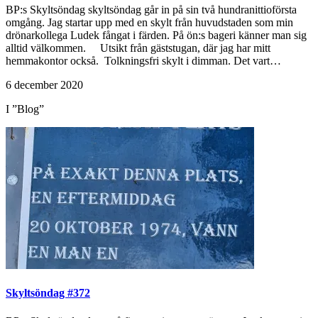
BP:s Skyltsöndag skyltsöndag går in på sin två hundranittioförsta
omgång. Jag startar upp med en skylt från huvudstaden som min
drönarkollega Ludek fångat i färden. På ön:s bageri känner man sig
alltid välkommen. Utsikt från gäststugan, där jag har mitt
hemmakontor också. Tolkningsfri skylt i dimman. Det vart…
6 december 2020
I ”Blog”
Skyltsöndag #372