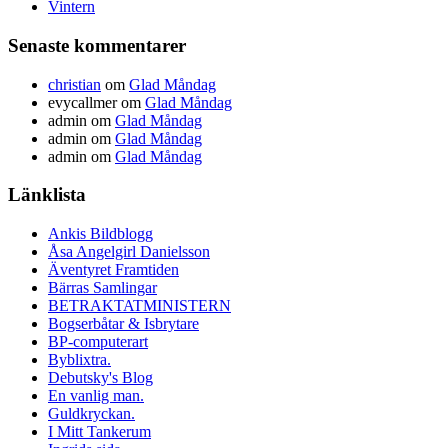
Vintern
Senaste kommentarer
christian
om
Glad Måndag
evycallmer
om
Glad Måndag
admin
om
Glad Måndag
admin
om
Glad Måndag
admin
om
Glad Måndag
Länklista
Ankis Bildblogg
Åsa Angelgirl Danielsson
Äventyret Framtiden
Bärras Samlingar
BETRAKTATMINISTERN
Bogserbåtar & Isbrytare
BP-computerart
Byblixtra.
Debutsky's Blog
En vanlig man.
Guldkryckan.
I Mitt Tankerum