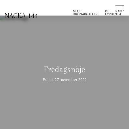
MITT
DE
NACKA 144
DRÖNARGALLERI
FYRBENTA.
Fredagsnöje
Postat
27 november 2009