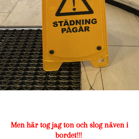
Men här tog jag ton och slog näven i
bordet!!!