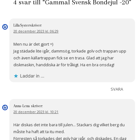
4 svar till “Gammal Svensk Bondejul -20”
LillaSyster
skriver:
20 december 2023 kl. 06:29
Men nu är det gjort =)
Jag städade lite igår, dammsög, torkade golv och trappan upp
och även källartrappan fick se en trasa. Glad att jag har
diskmaskin, handdiska är för tråkigt. Ha en bra onsdag!
Laddar in …
SVARA
Anna-Lena
skriver:
20 december 2023 kl. 10:21
Här diskas det inte bara till julen… Stackars dig vilket berg du
måste ha haft att ta itu med.
Förresten så torkades det golv här igår, och diskades. En dag