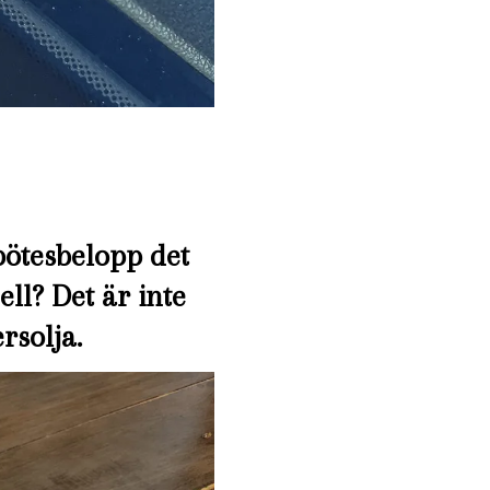
 bötesbelopp det
ll? Det är inte
rsolja.