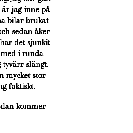
u är jag inne på
a bilar brukat
r och sedan åker
har det sjunkit
a med i runda
 tyvärr slängt.
en mycket stor
ng faktiskt.
 sedan kommer