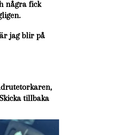
h några fick
gligen.
r jag blir på
ndrutetorkaren,
Skicka tillbaka