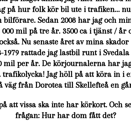
ag på hur folk kör bil ute i trafiken… n
m bilförare. Sedan 2008 har jag och min
 000 mil på tre år. 3500 ca i tjänst / å
också. Nu senaste året av mina skador 
78-1979 rattade jag lastbil runt i Svedal
 mil per år. De körjournalerna har jag
trafikolycka! Jag höll på att köra in i 
å väg från Dorotea till Skellefteå en gå
å att vissa ska inte har körkort. Och
frågan: Hur har dom fått det?