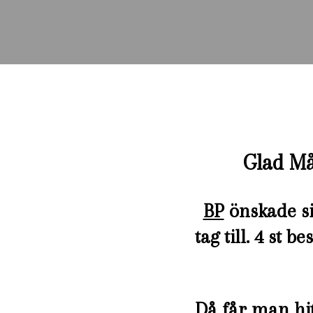
Glad M
BP
önskade si
tag till. 4 st
Då får man hit