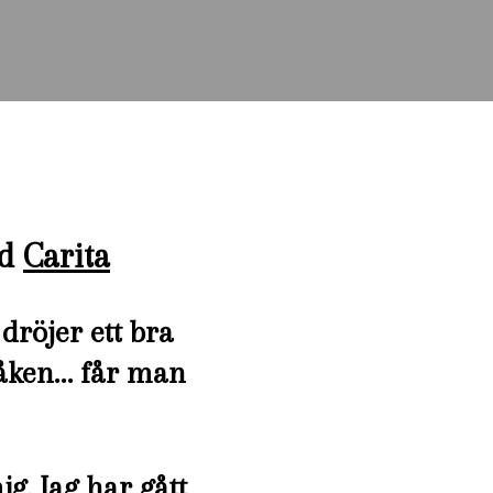
ed
Carita
dröjer ett bra
rkåken… får man
g. Jag har gått