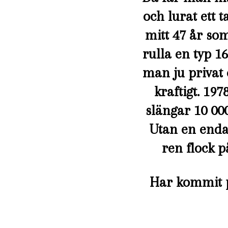
och lurat ett t
mitt 47 år so
rulla en typ 16
man ju privat 
kraftigt. 19
slängar 10 000
Utan en enda 
ren flock p
Har kommit p