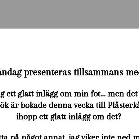
åndag presenteras tillsammans m
g ett glatt inlägg om min fot… men det 
 besök är bokade denna vecka till Plåste
ihopp ett glatt inlägg om det?
ta på något annat, jag viker inte ned mi