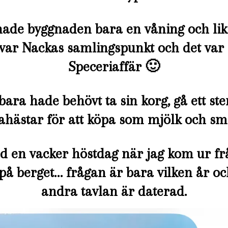
hade byggnaden bara en våning och lik
var Nackas samlingspunkt och det var
Speceriaffär 🙂
ra hade behövt ta sin korg, gå ett st
lahästar för att köpa som mjölk och s
ad en vacker höstdag när jag kom ur fr
å berget… frågan är bara vilken år 
andra tavlan är daterad.