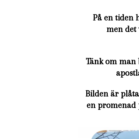
På en tiden 
men det 
Tänk om man ba
apost
Bilden är plåt
en promenad p