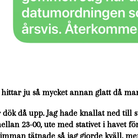
ittar ju så mycket annan glatt då ma
 dök då upp. Jag hade knallat ned till
ellan 23-00, ute med stativet i havet för
imman tätnade så jag gjorde kväll, men