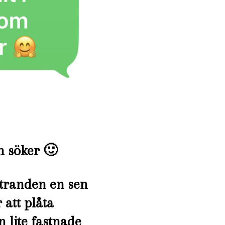
n söker 🙂
 stranden en sen
 att plåta
 lite fastnade