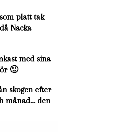
som platt tak
 då Nacka
enkast med sina
mör 🙂
ån skogen efter
och månad… den