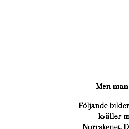
Men man h
Följande bilder
kväller m
Norrskenet. D