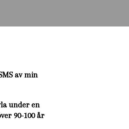
t SMS av min
vla under en
över 90-100 år