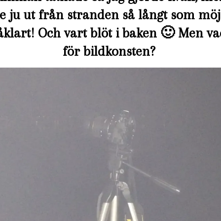
lle ju ut från stranden så långt som mö
åklart! Och vart blöt i baken 🙂 Men v
för bildkonsten?