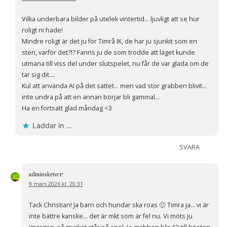
Vilka underbara bilder på utelek vintertid… ljuvligt att se hur
roligt ni hade!
Mindre roligt är det ju för Timrå IK, de har ju sjunkit som en
sten, varför det?!? Fanns ju de som trodde att laget kunde
utmana till viss del under slutspelet, nu får de var glada om de
tar sig dit….
Kul att använda AI på det sättet… men vad stor grabben blivit…
inte undra på att en annan börjar bli gammal…
Ha en fortsatt glad måndag <3
Laddar in …
SVARA
admin
skriver:
9 mars 2026 kl. 20:31
Tack Christian! Ja barn och hundar ska roas 🙂 Timra ja… vi är
inte bättre kanske… det är mkt som är fel nu. Vi möts ju