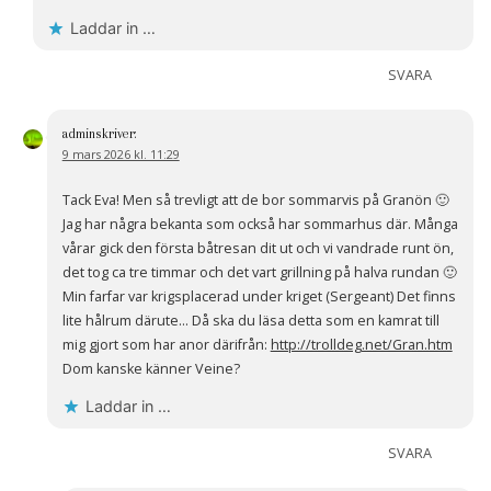
Laddar in …
SVARA
admin
skriver:
9 mars 2026 kl. 11:29
Tack Eva! Men så trevligt att de bor sommarvis på Granön 🙂
Jag har några bekanta som också har sommarhus där. Många
vårar gick den första båtresan dit ut och vi vandrade runt ön,
det tog ca tre timmar och det vart grillning på halva rundan 🙂
Min farfar var krigsplacerad under kriget (Sergeant) Det finns
lite hålrum därute… Då ska du läsa detta som en kamrat till
mig gjort som har anor därifrån:
http://trolldeg.net/Gran.htm
Dom kanske känner Veine?
Laddar in …
SVARA