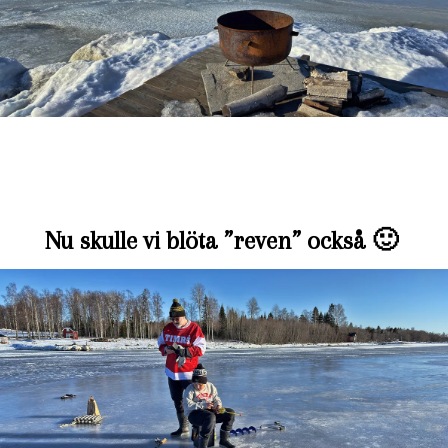
Nu skulle vi blöta ”reven” också 🙂