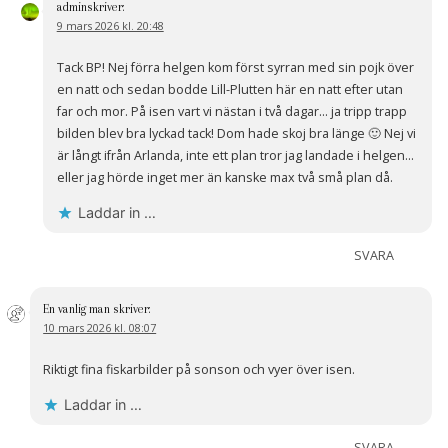
admin
skriver:
9 mars 2026 kl. 20:48
Tack BP! Nej förra helgen kom först syrran med sin pojk över
en natt och sedan bodde Lill-Plutten här en natt efter utan
far och mor. På isen vart vi nästan i två dagar… ja tripp trapp
bilden blev bra lyckad tack! Dom hade skoj bra länge 🙂 Nej vi
är långt ifrån Arlanda, inte ett plan tror jag landade i helgen…
eller jag hörde inget mer än kanske max två små plan då.
Laddar in …
SVARA
En vanlig man
skriver:
10 mars 2026 kl. 08:07
Riktigt fina fiskarbilder på sonson och vyer över isen.
Laddar in …
SVARA