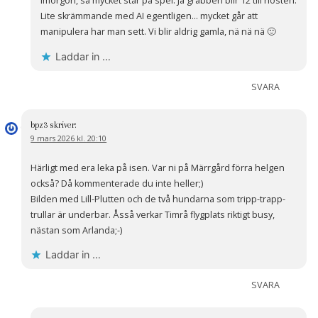
imorgon, så mycket står på spel. Ja grabben blir 12 till hösten.
Lite skrämmande med AI egentligen… mycket går att
manipulera har man sett. Vi blir aldrig gamla, nä nä nä 🙂
Laddar in …
SVARA
bpz3
skriver:
9 mars 2026 kl. 20:10
Härligt med era leka på isen. Var ni på Märrgård förra helgen
också? Då kommenterade du inte heller;)
Bilden med Lill-Plutten och de två hundarna som tripp-trapp-
trullar är underbar. Åsså verkar Timrå flygplats riktigt busy,
nästan som Arlanda;-)
Laddar in …
SVARA