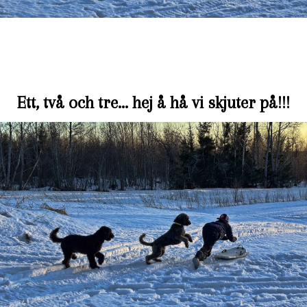
Ett, två och tre… hej å hå vi skjuter på!!!