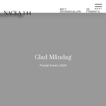
MITT
DE
NACKA 144
DRÖNARGALLERI
FYRBENTA.
Glad Måndag
Postat
9 mars 2026