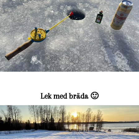
Lek med bräda 🙂