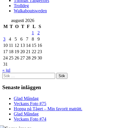
Thomas Tängerfors
Trolldeg
Walkaboutsweden
augusti 2026
M
T
O
T
F
L
S
1
2
3
4
5
6
7
8
9
10
11
12
13
14
15
16
17
18
19
20
21
22
23
24
25
26
27
28
29
30
31
« jul
Sök
efter:
Senaste inläggen
Glad Måndag
Veckans Foto #75
Hoppa på Tåget – Min favorit maträtt.
Glad Måndag
Veckans Foto #74