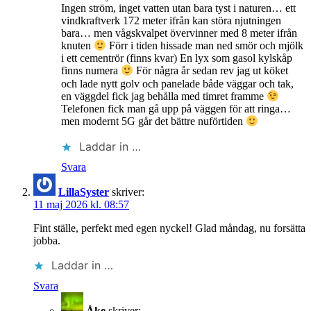
Ingen ström, inget vatten utan bara tyst i naturen… ett
vindkraftverk 172 meter ifrån kan störa njutningen
bara… men vågskvalpet övervinner med 8 meter ifrån
knuten
Förr i tiden hissade man ned smör och mjölk
i ett cementrör (finns kvar) En lyx som gasol kylskåp
finns numera
För några år sedan rev jag ut köket
och lade nytt golv och panelade både väggar och tak,
en väggdel fick jag behålla med timret framme
Telefonen fick man gå upp på väggen för att ringa…
men modernt 5G går det bättre nuförtiden
Laddar in …
Svara
LillaSyster
skriver:
11 maj 2026 kl. 08:57
Fint ställe, perfekt med egen nyckel! Glad måndag, nu forsätta
jobba.
Laddar in …
Svara
Åke
skriver: