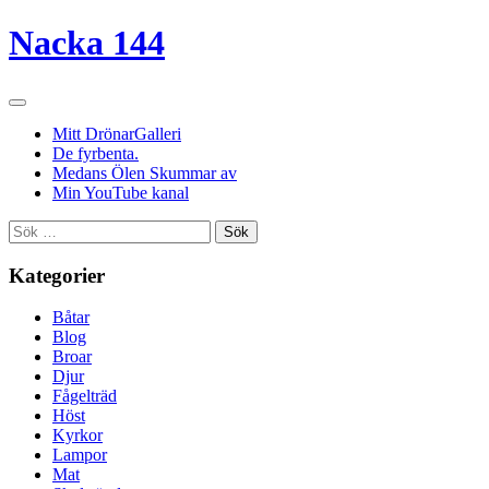
Nacka 144
Mitt DrönarGalleri
De fyrbenta.
Medans Ölen Skummar av
Min YouTube kanal
Sök
efter:
Kategorier
Båtar
Blog
Broar
Djur
Fågelträd
Höst
Kyrkor
Lampor
Mat