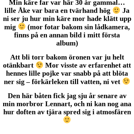
Min käre far var här 30 år gammal…
lille Åke var bara en tvärhand hög
Ja
ni ser ju hur min käre mor hade klätt upp
mig
(mor fotar bakom sin lådkamera,
finns på en annan bild i mitt första
album)
Att bli torr bakom öronen var ju helt
otänkbart
Mor visste av erfarenhet att
hennes lille pojke var snabb på att blöta
ner sig – förkärleken till vatten, ni vet
Den här båten fick jag sju år senare av
min morbror Lennart, och ni kan nog ana
hur doften av tjära spred sig i atmosfären