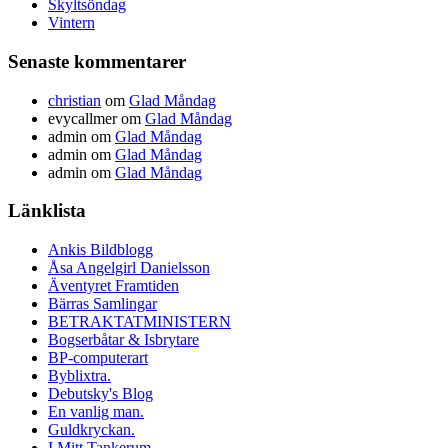
Skyltsöndag
Vintern
Senaste kommentarer
christian
om
Glad Måndag
evycallmer
om
Glad Måndag
admin
om
Glad Måndag
admin
om
Glad Måndag
admin
om
Glad Måndag
Länklista
Ankis Bildblogg
Åsa Angelgirl Danielsson
Äventyret Framtiden
Bärras Samlingar
BETRAKTATMINISTERN
Bogserbåtar & Isbrytare
BP-computerart
Byblixtra.
Debutsky's Blog
En vanlig man.
Guldkryckan.
I Mitt Tankerum