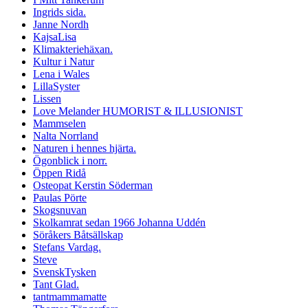
Ingrids sida.
Janne Nordh
KajsaLisa
Klimakteriehäxan.
Kultur i Natur
Lena i Wales
LillaSyster
Lissen
Love Melander HUMORIST & ILLUSIONIST
Mammselen
Nalta Norrland
Naturen i hennes hjärta.
Ögonblick i norr.
Öppen Ridå
Osteopat Kerstin Söderman
Paulas Pörte
Skogsnuvan
Skolkamrat sedan 1966 Johanna Uddén
Söråkers Båtsällskap
Stefans Vardag.
Steve
SvenskTysken
Tant Glad.
tantmammamatte