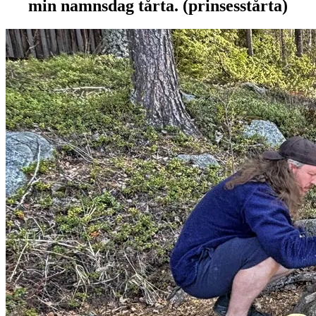
min namnsdag tårta. (prinsesstårta)