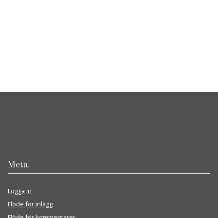
Meta
Logga in
Flöde för inlägg
Flöde för kommentarer