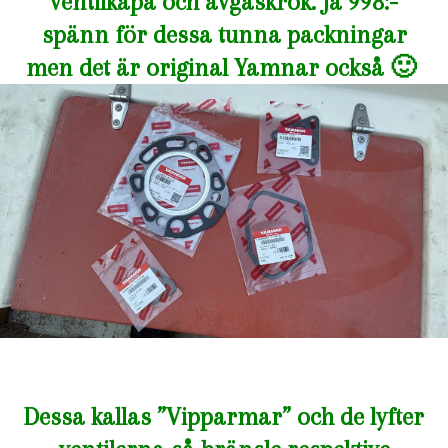
ventilkåpa och avgaskrök. Ja 998:-
spänn för dessa tunna packningar
men det är original Yamnar också 🙂
Dessa kallas ”Vipparmar” och de lyfter