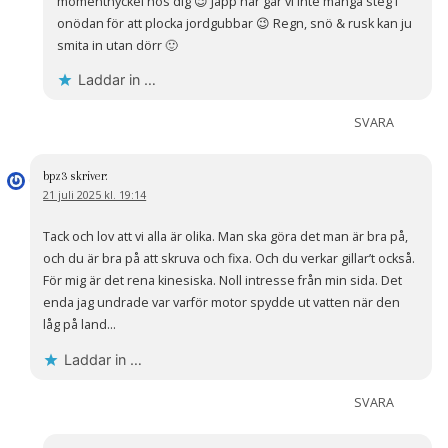
momentnyckel hos dig 😉 Japp här går vi inte många steg i
onödan för att plocka jordgubbar 😉 Regn, snö & rusk kan ju
smita in utan dörr 🙂
Laddar in …
SVARA
bpz3
skriver:
21 juli 2025 kl. 19:14
Tack och lov att vi alla är olika. Man ska göra det man är bra på,
och du är bra på att skruva och fixa. Och du verkar gillar’t också.
För mig är det rena kinesiska. Noll intresse från min sida. Det
enda jag undrade var varför motor spydde ut vatten när den
låg på land…
Laddar in …
SVARA