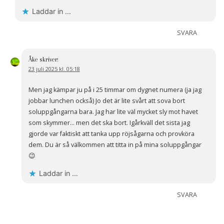
Laddar in …
SVARA
Åke
skriver:
23 juli 2025 kl. 05:18
Men jag kämpar ju på i 25 timmar om dygnet numera (ja jag
jobbar lunchen också) Jo det är lite svårt att sova bort
soluppgångarna bara. Jag har lite väl mycket sly mot havet
som skymmer… men det ska bort. Igårkväll det sista jag
gjorde var faktiskt att tanka upp röjsågarna och provköra
dem. Du är så välkommen att titta in på mina soluppgångar
😉
Laddar in …
SVARA