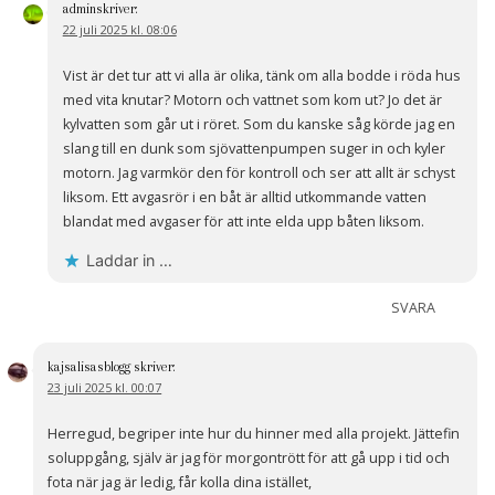
admin
skriver:
22 juli 2025 kl. 08:06
Vist är det tur att vi alla är olika, tänk om alla bodde i röda hus
med vita knutar? Motorn och vattnet som kom ut? Jo det är
kylvatten som går ut i röret. Som du kanske såg körde jag en
slang till en dunk som sjövattenpumpen suger in och kyler
motorn. Jag varmkör den för kontroll och ser att allt är schyst
liksom. Ett avgasrör i en båt är alltid utkommande vatten
blandat med avgaser för att inte elda upp båten liksom.
Laddar in …
SVARA
kajsalisasblogg
skriver:
23 juli 2025 kl. 00:07
Herregud, begriper inte hur du hinner med alla projekt. Jättefin
soluppgång, själv är jag för morgontrött för att gå upp i tid och
fota när jag är ledig, får kolla dina istället,