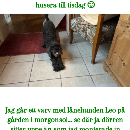
husera till tisdag 🙂
Jag går ett varv med lånehunden Leo på
gården i morgonsol… se där ja dörren
sitter uppe än som jag monterade in