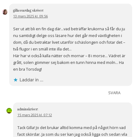
gillasvardag
skriver:
13 mars 2025 kl. 09:56
Ser ut att bli en fin dag där…vad beträffar krukorna så får du ju
nu samtidigt delge oss läsare hur det går med växtligheten i
dom, då du betraktar livet utanför schäslongen och fotar det –
två flugor i en smäll inte illa det…
Här har vi också kalla nätter och mornar – 8 i morse… Vädret är
grått, solen gömmer sej bakom en tunn hinna med moln… Ha
en bra Torsdag!
Laddar in …
SVARA
admin
skriver:
15 mars 2025 kl. 07:12
Tack Gilla! Jo det brukar alltid komma med på något hörn vad
facit skördar. Ja som du ser kan jag också ligga och sedan vila