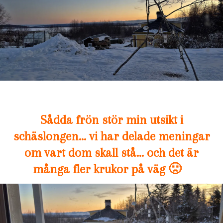
Sådda frön stör min utsikt i
schäslongen… vi har delade meningar
om vart dom skall stå… och det är
många fler krukor på väg 🙁