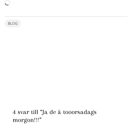
Laddar
in
…
BLOG
4 svar till “Ja de ä tooorsadags
morgon!!!”