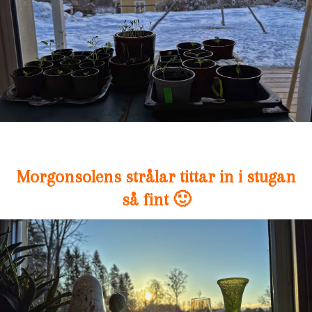
Morgonsolens strålar tittar in i stugan
så fint 🙂