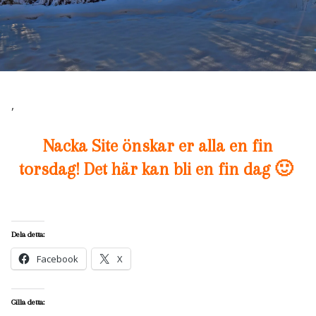
,
Nacka Site önskar er alla en fin
torsdag! Det här kan bli en fin dag 🙂
Dela detta:
Facebook
X
Gilla detta: