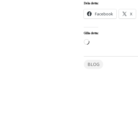
Dela detta:
Facebook
X
Gilla detta:
Laddar
in
…
BLOG