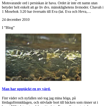
Motsvarande ord i persiskan är hava. Ordet är inte ett namn utan
betyder helt enkelt att ge liv dvs. mänsklighetens livmoder. Chavah i
1 Mosebok 3:20 har översatts till Eva (lat. Eva och Heva,…
24 december 2010
I ”Blog”
Man har upptäckt en ny värd.
Fint väder och nyfallen snö tog jag mina höga, på
lördagsförmiddagen, och stövlade bort till bäcken som rinner ut i