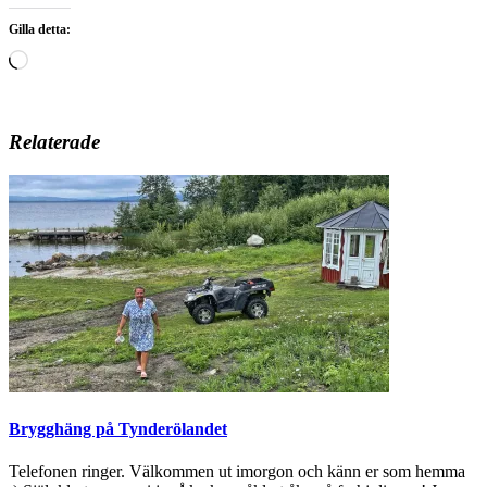
Gilla detta:
Laddar
in
…
Relaterade
Brygghäng på Tynderölandet
Telefonen ringer. Välkommen ut imorgon och känn er som hemma