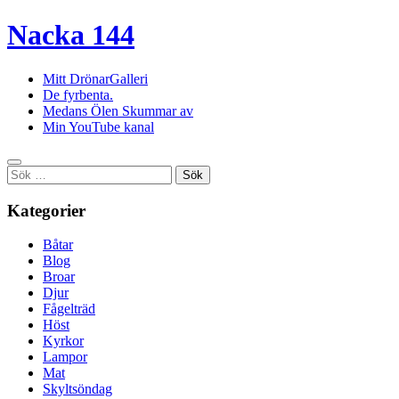
Nacka 144
Mitt DrönarGalleri
De fyrbenta.
Medans Ölen Skummar av
Min YouTube kanal
Sök
efter:
Kategorier
Båtar
Blog
Broar
Djur
Fågelträd
Höst
Kyrkor
Lampor
Mat
Skyltsöndag