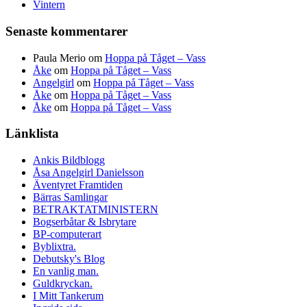
Vintern
Senaste kommentarer
Paula Merio
om
Hoppa på Tåget – Vass
Åke
om
Hoppa på Tåget – Vass
Angelgirl
om
Hoppa på Tåget – Vass
Åke
om
Hoppa på Tåget – Vass
Åke
om
Hoppa på Tåget – Vass
Länklista
Ankis Bildblogg
Åsa Angelgirl Danielsson
Äventyret Framtiden
Bärras Samlingar
BETRAKTATMINISTERN
Bogserbåtar & Isbrytare
BP-computerart
Byblixtra.
Debutsky's Blog
En vanlig man.
Guldkryckan.
I Mitt Tankerum