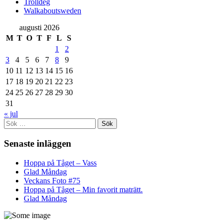
Trolldeg
Walkaboutsweden
augusti 2026
M
T
O
T
F
L
S
1
2
3
4
5
6
7
8
9
10
11
12
13
14
15
16
17
18
19
20
21
22
23
24
25
26
27
28
29
30
31
« jul
Sök
efter:
Senaste inläggen
Hoppa på Tåget – Vass
Glad Måndag
Veckans Foto #75
Hoppa på Tåget – Min favorit maträtt.
Glad Måndag