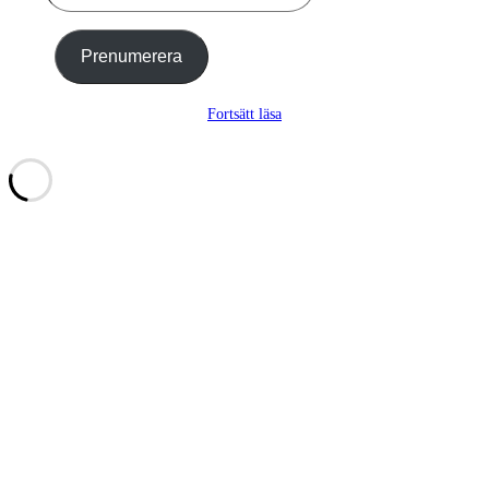
e-
post
…
Prenumerera
Fortsätt läsa