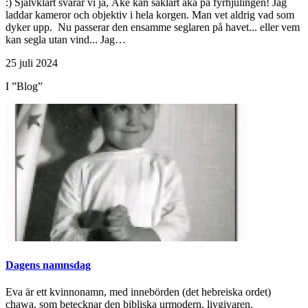
:) Självklart svarar vi ja, Åke kan såklart åka på fyrhjulingen! Jag
laddar kameror och objektiv i hela korgen. Man vet aldrig vad som
dyker upp. Nu passerar den ensamme seglaren på havet... eller vem
kan segla utan vind... Jag…
25 juli 2024
I ”Blog”
Dagens namnsdag
Eva är ett kvinnonamn, med innebörden (det hebreiska ordet)
chawa, som betecknar den bibliska urmodern, livgivaren.