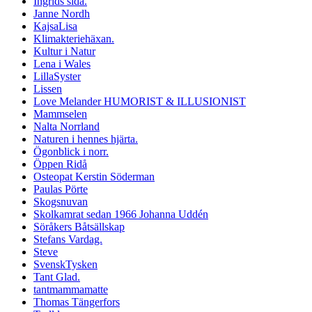
Ingrids sida.
Janne Nordh
KajsaLisa
Klimakteriehäxan.
Kultur i Natur
Lena i Wales
LillaSyster
Lissen
Love Melander HUMORIST & ILLUSIONIST
Mammselen
Nalta Norrland
Naturen i hennes hjärta.
Ögonblick i norr.
Öppen Ridå
Osteopat Kerstin Söderman
Paulas Pörte
Skogsnuvan
Skolkamrat sedan 1966 Johanna Uddén
Söråkers Båtsällskap
Stefans Vardag.
Steve
SvenskTysken
Tant Glad.
tantmammamatte
Thomas Tängerfors