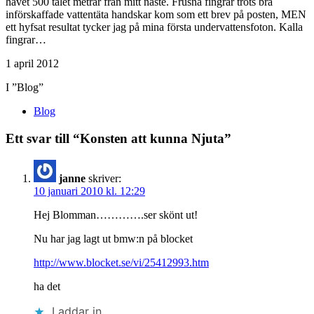
havet 500 talet metrar från mitt näste. Frusna fingrar trots bra
införskaffade vattentäta handskar kom som ett brev på posten, MEN
ett hyfsat resultat tycker jag på mina första undervattensfoton. Kalla
fingrar…
1 april 2012
I ”Blog”
Blog
Ett svar till “Konsten att kunna Njuta”
janne
skriver:
10 januari 2010 kl. 12:29
Hej Blomman………….ser skönt ut!
Nu har jag lagt ut bmw:n på blocket
http://www.blocket.se/vi/25412993.htm
ha det
Laddar in …