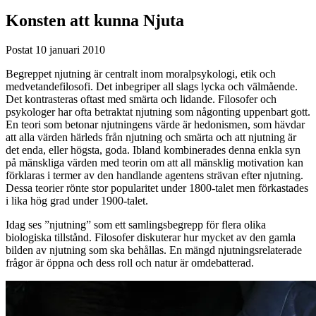
Konsten att kunna Njuta
Postat
10 januari 2010
Begreppet njutning är centralt inom moralpsykologi, etik och
medvetandefilosofi. Det inbegriper all slags lycka och välmående.
Det kontrasteras oftast med smärta och lidande. Filosofer och
psykologer har ofta betraktat njutning som någonting uppenbart gott.
En teori som betonar njutningens värde är hedonismen, som hävdar
att alla värden härleds från njutning och smärta och att njutning är
det enda, eller högsta, goda. Ibland kombinerades denna enkla syn
på mänskliga värden med teorin om att all mänsklig motivation kan
förklaras i termer av den handlande agentens strävan efter njutning.
Dessa teorier rönte stor popularitet under 1800-talet men förkastades
i lika hög grad under 1900-talet.
Idag ses ”njutning” som ett samlingsbegrepp för flera olika
biologiska tillstånd. Filosofer diskuterar hur mycket av den gamla
bilden av njutning som ska behållas. En mängd njutningsrelaterade
frågor är öppna och dess roll och natur är omdebatterad.