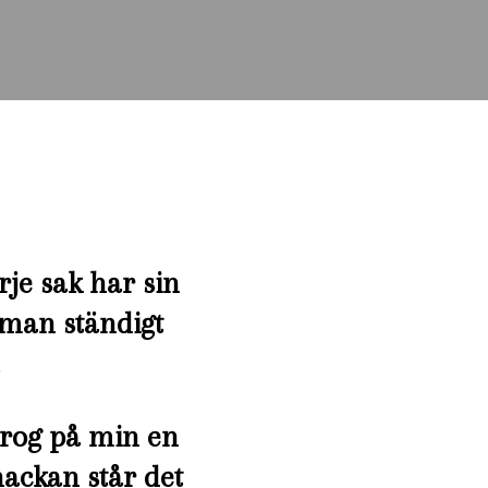
je sak har sin
r man ständigt
drog på min en
nackan står det