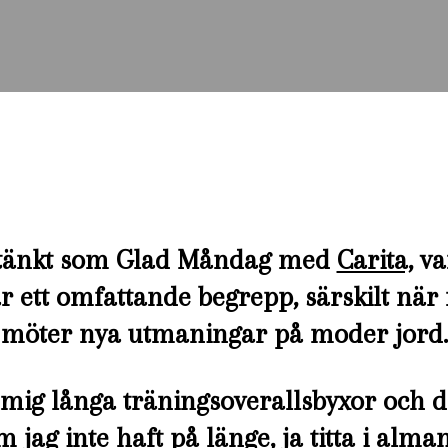
 tänkt som Glad Måndag med
Carita,
var
 är ett omfattande begrepp, särskilt nä
möter nya utmaningar på moder jord.
 mig långa träningsoverallsbyxor och 
jag inte haft på länge, ja titta i alma