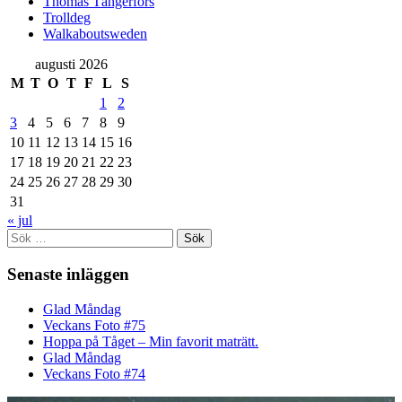
Thomas Tängerfors
Trolldeg
Walkaboutsweden
augusti 2026
M
T
O
T
F
L
S
1
2
3
4
5
6
7
8
9
10
11
12
13
14
15
16
17
18
19
20
21
22
23
24
25
26
27
28
29
30
31
« jul
Sök
efter:
Senaste inläggen
Glad Måndag
Veckans Foto #75
Hoppa på Tåget – Min favorit maträtt.
Glad Måndag
Veckans Foto #74