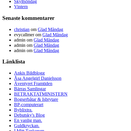
Skyltsöndag
Vintern
Senaste kommentarer
christian
om
Glad Måndag
evycallmer
om
Glad Måndag
admin
om
Glad Måndag
admin
om
Glad Måndag
admin
om
Glad Måndag
Länklista
Ankis Bildblogg
Åsa Angelgirl Danielsson
Äventyret Framtiden
Bärras Samlingar
BETRAKTATMINISTERN
Bogserbåtar & Isbrytare
BP-computerart
Byblixtra.
Debutsky's Blog
En vanlig man.
Guldkryckan.
I Mitt Tankerum