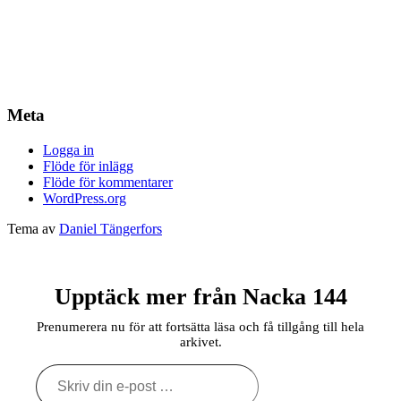
Meta
Logga in
Flöde för inlägg
Flöde för kommentarer
WordPress.org
Tema av
Daniel Tängerfors
Upptäck mer från Nacka 144
Prenumerera nu för att fortsätta läsa och få tillgång till hela
arkivet.
Skriv
din