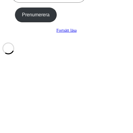
e-
post
…
Prenumerera
Fortsätt läsa