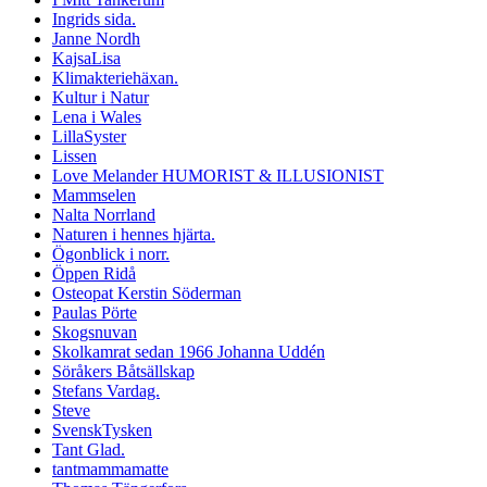
Ingrids sida.
Janne Nordh
KajsaLisa
Klimakteriehäxan.
Kultur i Natur
Lena i Wales
LillaSyster
Lissen
Love Melander HUMORIST & ILLUSIONIST
Mammselen
Nalta Norrland
Naturen i hennes hjärta.
Ögonblick i norr.
Öppen Ridå
Osteopat Kerstin Söderman
Paulas Pörte
Skogsnuvan
Skolkamrat sedan 1966 Johanna Uddén
Söråkers Båtsällskap
Stefans Vardag.
Steve
SvenskTysken
Tant Glad.
tantmammamatte