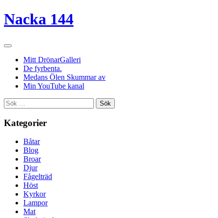
Nacka 144
Mitt DrönarGalleri
De fyrbenta.
Medans Ölen Skummar av
Min YouTube kanal
Sök
efter:
Kategorier
Båtar
Blog
Broar
Djur
Fågelträd
Höst
Kyrkor
Lampor
Mat