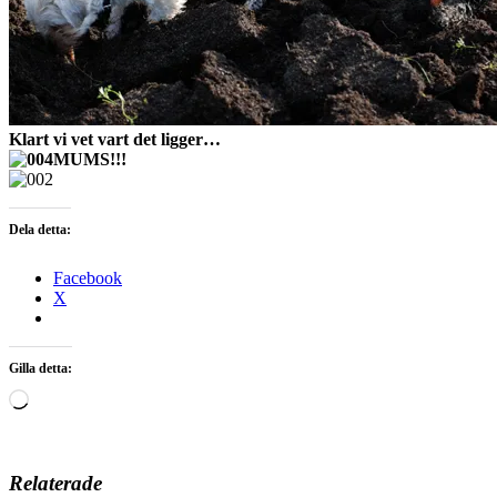
Klart vi vet vart det ligger…
MUMS!!!
Dela detta:
Facebook
X
Gilla detta:
Laddar
in
…
Relaterade