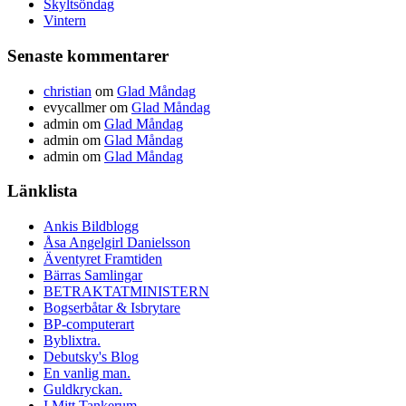
Skyltsöndag
Vintern
Senaste kommentarer
christian
om
Glad Måndag
evycallmer
om
Glad Måndag
admin
om
Glad Måndag
admin
om
Glad Måndag
admin
om
Glad Måndag
Länklista
Ankis Bildblogg
Åsa Angelgirl Danielsson
Äventyret Framtiden
Bärras Samlingar
BETRAKTATMINISTERN
Bogserbåtar & Isbrytare
BP-computerart
Byblixtra.
Debutsky's Blog
En vanlig man.
Guldkryckan.
I Mitt Tankerum