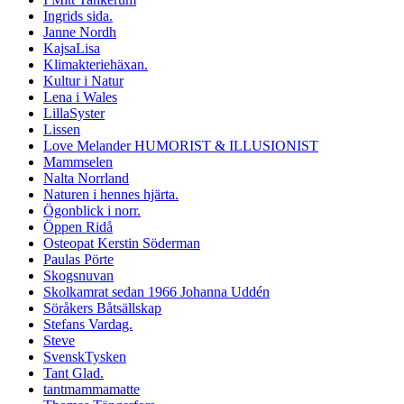
Ingrids sida.
Janne Nordh
KajsaLisa
Klimakteriehäxan.
Kultur i Natur
Lena i Wales
LillaSyster
Lissen
Love Melander HUMORIST & ILLUSIONIST
Mammselen
Nalta Norrland
Naturen i hennes hjärta.
Ögonblick i norr.
Öppen Ridå
Osteopat Kerstin Söderman
Paulas Pörte
Skogsnuvan
Skolkamrat sedan 1966 Johanna Uddén
Söråkers Båtsällskap
Stefans Vardag.
Steve
SvenskTysken
Tant Glad.
tantmammamatte