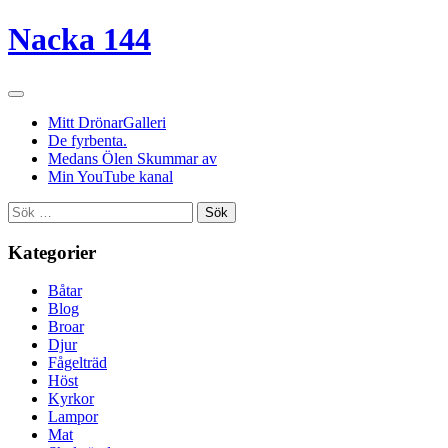
Nacka 144
Mitt DrönarGalleri
De fyrbenta.
Medans Ölen Skummar av
Min YouTube kanal
Sök
efter:
Kategorier
Båtar
Blog
Broar
Djur
Fågelträd
Höst
Kyrkor
Lampor
Mat