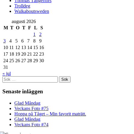
Thomas Tängerfors
Trolldeg
Walkaboutsweden
augusti 2026
M
T
O
T
F
L
S
1
2
3
4
5
6
7
8
9
10
11
12
13
14
15
16
17
18
19
20
21
22
23
24
25
26
27
28
29
30
31
« jul
Sök
efter:
Senaste inläggen
Glad Måndag
Veckans Foto #75
Hoppa på Tåget – Min favorit maträtt.
Glad Måndag
Veckans Foto #74