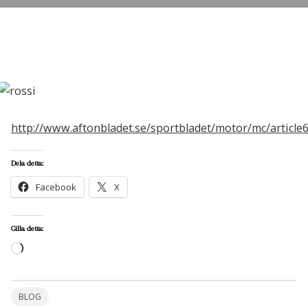
http://www.aftonbladet.se/sportbladet/motor/mc/article
Dela detta:
Facebook
X
Gilla detta:
Laddar
in
…
BLOG