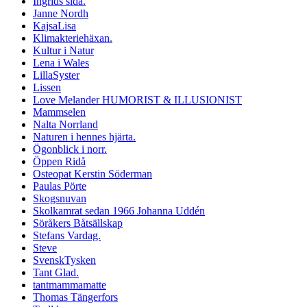
Ingrids sida.
Janne Nordh
KajsaLisa
Klimakteriehäxan.
Kultur i Natur
Lena i Wales
LillaSyster
Lissen
Love Melander HUMORIST & ILLUSIONIST
Mammselen
Nalta Norrland
Naturen i hennes hjärta.
Ögonblick i norr.
Öppen Ridå
Osteopat Kerstin Söderman
Paulas Pörte
Skogsnuvan
Skolkamrat sedan 1966 Johanna Uddén
Söråkers Båtsällskap
Stefans Vardag.
Steve
SvenskTysken
Tant Glad.
tantmammamatte
Thomas Tängerfors