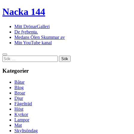
Nacka 144
Mitt DrönarGalleri
De fyrbenta.
Medans Ölen Skummar av
Min YouTube kanal
Sök
efter:
Kategorier
Båtar
Blog
Broar
Djur
Fågelträd
Höst
Kyrkor
Lampor
Mat
Skyltsöndag