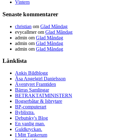
Vintern
Senaste kommentarer
christian
om
Glad Måndag
evycallmer
om
Glad Måndag
admin
om
Glad Måndag
admin
om
Glad Måndag
admin
om
Glad Måndag
Länklista
Ankis Bildblogg
Åsa Angelgirl Danielsson
Äventyret Framtiden
Bärras Samlingar
BETRAKTATMINISTERN
Bogserbåtar & Isbrytare
BP-computerart
Byblixtra.
Debutsky's Blog
En vanlig man.
Guldkryckan.
I Mitt Tankerum