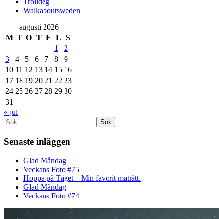
Trolldeg
Walkaboutsweden
augusti 2026
M
T
O
T
F
L
S
1
2
3
4
5
6
7
8
9
10
11
12
13
14
15
16
17
18
19
20
21
22
23
24
25
26
27
28
29
30
31
« jul
Sök
efter:
Senaste inläggen
Glad Måndag
Veckans Foto #75
Hoppa på Tåget – Min favorit maträtt.
Glad Måndag
Veckans Foto #74