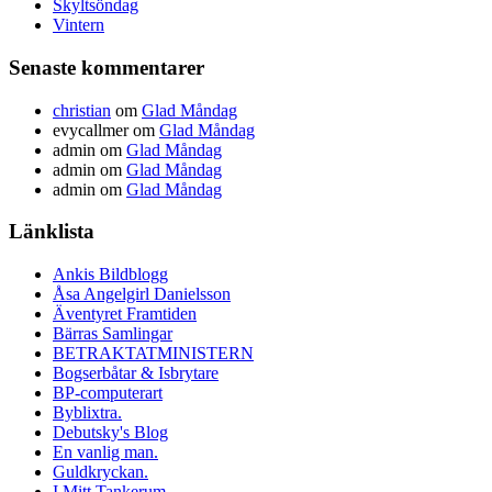
Skyltsöndag
Vintern
Senaste kommentarer
christian
om
Glad Måndag
evycallmer
om
Glad Måndag
admin
om
Glad Måndag
admin
om
Glad Måndag
admin
om
Glad Måndag
Länklista
Ankis Bildblogg
Åsa Angelgirl Danielsson
Äventyret Framtiden
Bärras Samlingar
BETRAKTATMINISTERN
Bogserbåtar & Isbrytare
BP-computerart
Byblixtra.
Debutsky's Blog
En vanlig man.
Guldkryckan.
I Mitt Tankerum