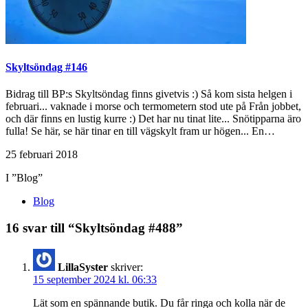
Skyltsöndag #146
Bidrag till BP:s Skyltsöndag finns givetvis :) Så kom sista helgen i
februari... vaknade i morse och termometern stod ute på Från jobbet,
och där finns en lustig kurre :) Det har nu tinat lite... Snötipparna äro
fulla! Se här, se här tinar en till vägskylt fram ur högen... En…
25 februari 2018
I ”Blog”
Blog
16 svar till “Skyltsöndag #488”
LillaSyster
skriver:
15 september 2024 kl. 06:33
Lät som en spännande butik. Du får ringa och kolla när de