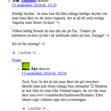
Angelgirl
skriver:
15 september 2024 kl. 15:33
Härligt skyltat.. Ja man kan då hitta många härliga skyltar om
man bara åker av de stora vägarna, det är på de små ensliga
vägarna man finner lyckan! =)
Vilken härlig Bonde du har där ute på Ön.. Tänker på
kärlekens tecken så här i de mörkaste tiden på året. Snyggt! =)
Ha en fin söndag! =)
Laddar in …
Svara
Åke
skriver:
15 september 2024 kl. 18:34
Tack Åsa! Jo det är när man åker ute på vinschen
liksom man kan finna många fina ortsnamn 🙂 Balarna
är inte från ön utan från Timmervägen, du vet där man
åker mot över Granloholm/Sjukhuset/Bydalen. Eller
rättare sagt i slänten upp mot scoutstugan.
Laddar in …