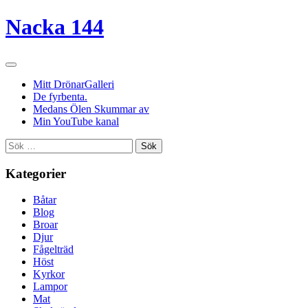
Nacka 144
Mitt DrönarGalleri
De fyrbenta.
Medans Ölen Skummar av
Min YouTube kanal
Sök
efter:
Kategorier
Båtar
Blog
Broar
Djur
Fågelträd
Höst
Kyrkor
Lampor
Mat