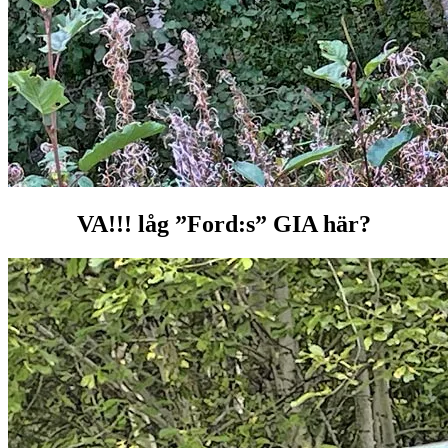
VA!!! låg ”Ford:s” GIA här?