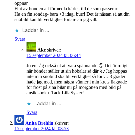
öppnar.
Fint av bonden att förmedla kärlek till de som passerar.
Ha en fin söndag- bara +3 idag, burr! Det är nästan så att din
snöbild kan bli verklighet fortare än jag vill.
Laddar in …
Svara
Åke
skriver:
15 september 2024 kl. 06:44
Jo en såg också ut att vara spännande 🙂 Det är roligt
när bönder ställer ut sin höbalar så där 🙂 Jag hoppas
inte min snöbild ska bli verklighet så fort… 3 grader
hade jag med, men några vänner i min krets flaggade
för frost på sina bilar nu på morgonen med bild på
ansiktsboka. Tack LillaSyster!
Laddar in …
Svara
Anita Brehlin
skriver:
15 september 2024 kl. 08:53