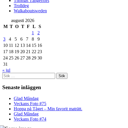
Thomas Tängerfors
Trolldeg
Walkaboutsweden
augusti 2026
M
T
O
T
F
L
S
1
2
3
4
5
6
7
8
9
10
11
12
13
14
15
16
17
18
19
20
21
22
23
24
25
26
27
28
29
30
31
« jul
Sök
efter:
Senaste inläggen
Glad Måndag
Veckans Foto #75
Hoppa på Tåget – Min favorit maträtt.
Glad Måndag
Veckans Foto #74