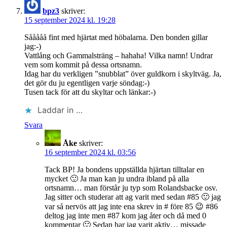
bpz3
skriver:
15 september 2024 kl. 19:28
Sååååå fint med hjärtat med höbalarna. Den bonden gillar
jag:-)
Vattlång och Gammalsträng – hahaha! Vilka namn! Undrar
vem som kommit på dessa ortsnamn.
Idag har du verkligen ”snubblat” över guldkorn i skyltväg. Ja,
det gör du ju egentligen varje söndag:-)
Tusen tack för att du skyltar och länkar:-)
Laddar in …
Svara
Åke
skriver:
16 september 2024 kl. 03:56
Tack BP! Ja bondens uppställda hjärtan tilltalar en
mycket 🙂 Ja man kan ju undra ibland på alla
ortsnamn… man förstår ju typ som Rolandsbacke osv.
Jag sitter och studerar att ag varit med sedan #85 🙂 jag
var så nervös att jag inte ena skrev in # före 85 😉 #86
deltog jag inte men #87 kom jag åter och då med 0
kommentar 🙂 Sedan har jag varit aktiv… missade