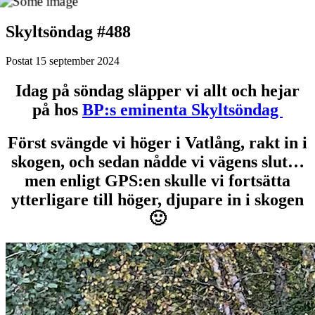
Skyltsöndag #488
Postat
15 september 2024
Idag på söndag släpper vi allt och hejar
på hos
BP:s eminenta Skyltsöndag
Först svängde vi höger i Vatlång, rakt in i
skogen, och sedan nådde vi vägens slut…
men enligt GPS:en skulle vi fortsätta
ytterligare till höger, djupare in i skogen
🙂