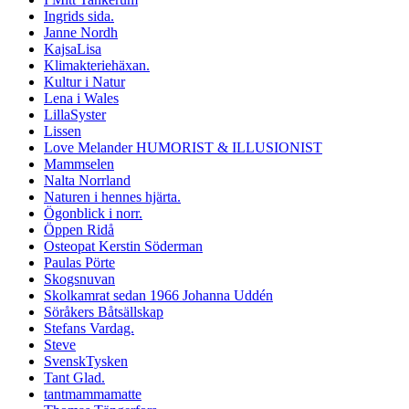
Ingrids sida.
Janne Nordh
KajsaLisa
Klimakteriehäxan.
Kultur i Natur
Lena i Wales
LillaSyster
Lissen
Love Melander HUMORIST & ILLUSIONIST
Mammselen
Nalta Norrland
Naturen i hennes hjärta.
Ögonblick i norr.
Öppen Ridå
Osteopat Kerstin Söderman
Paulas Pörte
Skogsnuvan
Skolkamrat sedan 1966 Johanna Uddén
Söråkers Båtsällskap
Stefans Vardag.
Steve
SvenskTysken
Tant Glad.
tantmammamatte