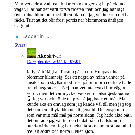
Man vet aldrig vad man hittar om man ger sig in på okända
vägar. Här har det varit första frosten inatt och jag har lagt
över mina blommor med fiberduk men jag vet inte om det har
räckt. Trist att det blir frost percis när blommorna äntligen
slagit ut.
Laddar in …
Svara
Åke
skriver:
15 september 2024 kl. 09:01
Ja fy så tråkigt att frosten går in nu. Hoppas dina
blommor klarar sig. Ser att några av mina vänner på
ansiktsboka skyltar med frost på bilrutorna och de hade
tre minusgrader… Nej man vet inte exakt hur vägarna
ser ut. men det var mycket vackert i Hälsingeskogarna
🙂 Jag var och köpte en pryl så jag hade ett mål. Man
kunde åka en omväg som jag kände väl till men jag tog
det som en utflykt liksom att gena till Dellensjöarna
som var mitt mål mål på norra sidan. Jag hade åkte båt i
det område jag var till och badat på en badstrand i
precis närheten. Jag har bekanta som har en stuga mitt i
mellan södra och norra Dellen sjön.