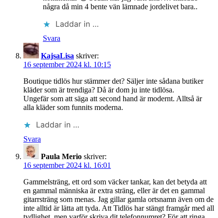
några då min 4 bente vän lämnade jordelivet bara..
Laddar in …
Svara
KajsaLisa
skriver:
16 september 2024 kl. 10:15
Boutique tidlös hur stämmer det? Säljer inte sådana butiker
kläder som är trendiga? Då är dom ju inte tidlösa.
Ungefär som att säga att second hand är modernt. Alltså är
alla kläder som funnits moderna.
Laddar in …
Svara
Paula Merio
skriver:
16 september 2024 kl. 16:01
Gammelsträng, ett ord som väcker tankar, kan det betyda att
en gammal människa är extra sträng, eller är det en gammal
gitarrsträng som menas. Jag gillar gamla ortsnamn även om de
inte alltid är lätta att tyda. Att Tidlös har stängt framgår med all
tydlighet, men varför skriva dit telefonnumret? För att ringa