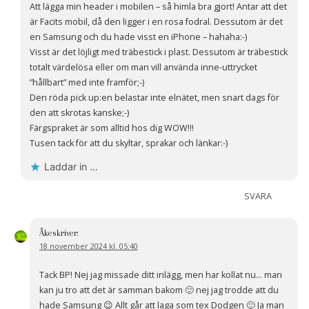
Att lägga min header i mobilen – så himla bra gjort! Antar att det
är Facits mobil, då den ligger i en rosa fodral. Dessutom är det
en Samsung och du hade visst en iPhone – hahaha:-)
Visst är det löjligt med träbestick i plast. Dessutom är träbestick
totalt värdelösa eller om man vill använda inne-uttrycket
”hållbart” med inte framför;-)
Den röda pick up:en belastar inte elnätet, men snart dags för
den att skrotas kanske;-)
Färgspraket är som alltid hos dig WOW!!!
Tusen tack för att du skyltar, sprakar och länkar:-)
Laddar in …
SVARA
Åke
skriver:
18 november 2024 kl. 05:40
Tack BP! Nej jag missade ditt inlägg, men har kollat nu… man
kan ju tro att det är samman bakom 🙂 nej jag trodde att du
hade Samsung 😉 Allt går att laga som tex Dodgen 🙂 Ja man