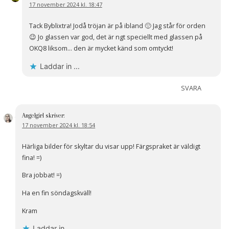
17 november 2024 kl. 18:47
Tack Byblixtra! Jodå tröjan är på ibland 🙂 Jag står för orden
😉 Jo glassen var god, det är ngt speciellt med glassen på
OKQ8 liksom… den är mycket känd som omtyckt!
Laddar in …
SVARA
Angelgirl
skriver:
17 november 2024 kl. 18:54
Härliga bilder för skyltar du visar upp! Färgspraket är väldigt
fina! =)
Bra jobbat! =)
Ha en fin söndagskväll!
Kram
Laddar in …