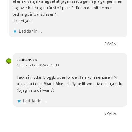
eller skriva själv å jag vet att jag missat tåget några gånger, men
jag lovar bättring, nu är vi på plats å då kan det bli lite mer
ordning på ”panschisen”…
Ha det gott!
Laddar in …
SVARA
admin
skriver:
18 november 2024 kl. 18:13
Tack så mycket Bloggbroder för den fina kommentaren! Vi
alla vet att du stökar, bökar och flyttar liksom… ta det lugnt du
🙂 Jag finns då kvar 😉
Laddar in …
SVARA