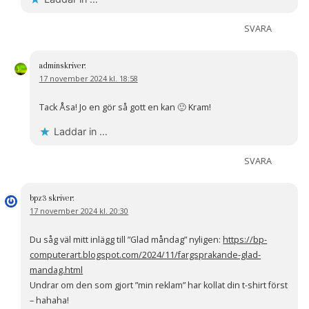
SVARA
admin
skriver:
17 november 2024 kl. 18:58
Tack Åsa! Jo en gör så gott en kan 🙂 Kram!
Laddar in …
SVARA
bpz3
skriver:
17 november 2024 kl. 20:30
Du såg väl mitt inlägg till ”Glad måndag” nyligen:
https://bp-
computerart.blogspot.com/2024/11/fargsprakande-glad-
mandag.html
Undrar om den som gjort ”min reklam” har kollat din t-shirt först
– hahaha!