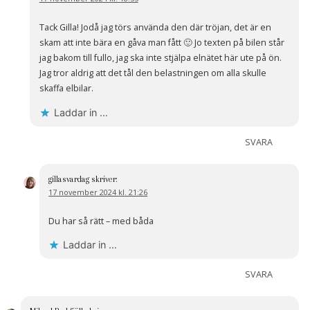
Tack Gilla! Jodå jag törs använda den där tröjan, det är en
skam att inte bära en gåva man fått 🙂 Jo texten på bilen står
jag bakom till fullo, jag ska inte stjälpa elnätet här ute på ön.
Jag tror aldrig att det tål den belastningen om alla skulle
skaffa elbilar.
Laddar in …
SVARA
gillasvardag
skriver:
17 november 2024 kl. 21:26
Du har så rätt – med båda
Laddar in …
SVARA