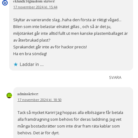
eklundk14gmailcom
skriver:
17 november 2024 kl. 15:44
Skyltar av varierande slag…haha den första är riktigt vågad…
Bilen som inte belastar elnätet gillas , och så är det ju,
miljötänket går inte alltid fullt ut men kanske plastemballaget är
av återbrukad plast?
Sprakandet går inte av för hackor precis!
Ha en bra söndag!
Laddar in …
SVARA
admin
skriver:
17 november 2024 kl. 18:50
Tack så mycket Karin! Jag hoppas alla elbilsägare får betala
alla framdragning som behövs för deras laddning. Jag vet
många bostadsrätter som inte drar fram räta kablar som
behövs. Det är för dyrt.