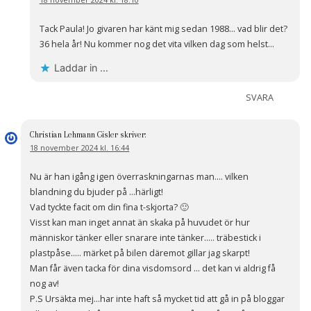
Tack Paula! Jo givaren har känt mig sedan 1988… vad blir det?
36 hela år! Nu kommer nog det vita vilken dag som helst…
Laddar in …
SVARA
Christian Lehmann Gisler
skriver:
18 november 2024 kl. 16:44
Nu är han igång igen överraskningarnas man…. vilken
blandning du bjuder på …härligt!
Vad tyckte facit om din fina t-skjorta? 🙂
Visst kan man inget annat än skaka på huvudet ör hur
människor tänker eller snarare inte tänker….. träbestick i
plastpåse….. märket på bilen däremot gillar jag skarpt!
Man får även tacka för dina visdomsord … det kan vi aldrig få
nog av!
P.S Ursäkta mej…har inte haft så mycket tid att gå in på bloggar