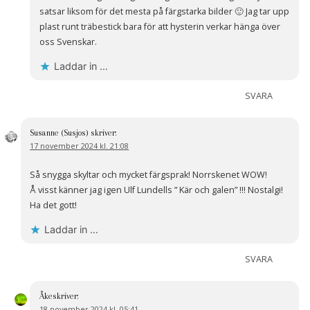
satsar liksom för det mesta på färgstarka bilder 🙂 Jag tar upp
plast runt träbestick bara för att hysterin verkar hänga över
oss Svenskar.
Laddar in …
SVARA
Susanne (Susjos)
skriver:
17 november 2024 kl. 21:08
Så snygga skyltar och mycket färgsprak! Norrskenet WOW!
Å visst känner jag igen Ulf Lundells ” Kär och galen” !!! Nostalgi!
Ha det gott!
Laddar in …
SVARA
Åke
skriver:
18 november 2024 kl. 05:41