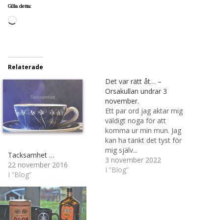
Gilla detta:
Laddar
in
…
Relaterade
Det var rätt åt… –
Orsakullan undrar 3
november.
Ett par ord jag aktar mig
väldigt noga för att
komma ur min mun. Jag
kan ha tänkt det tyst för
mig själv...
Tacksamhet …
Det gäller att tänka
3 november 2022
22 november 2016
efter före ibland.
I ”Blog”
I ”Blog”
Orsakullan som undrar,
ny…