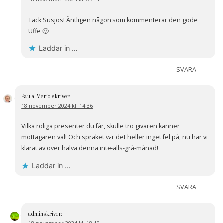
Tack Susjos! Äntligen någon som kommenterar den gode
Uffe 🙂
Laddar in …
SVARA
Paula Merio
skriver:
18 november 2024 kl. 14:36
Vilka roliga presenter du får, skulle tro givaren känner
mottagaren väl! Och spraket var det heller inget fel på, nu har vi
klarat av över halva denna inte-alls-grå-månad!
Laddar in …
SVARA
admin
skriver:
18 november 2024 kl. 18:10