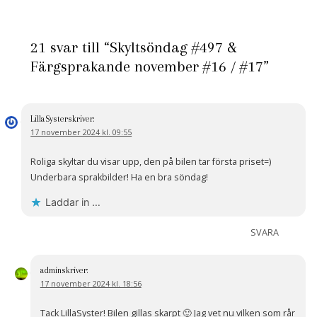
21 svar till “Skyltsöndag #497 &
Färgsprakande november #16 / #17”
LillaSyster
skriver:
17 november 2024 kl. 09:55
Roliga skyltar du visar upp, den på bilen tar första priset=)
Underbara sprakbilder! Ha en bra söndag!
Laddar in …
SVARA
admin
skriver:
17 november 2024 kl. 18:56
Tack LillaSyster! Bilen gillas skarpt 🙂 Jag vet nu vilken som rår