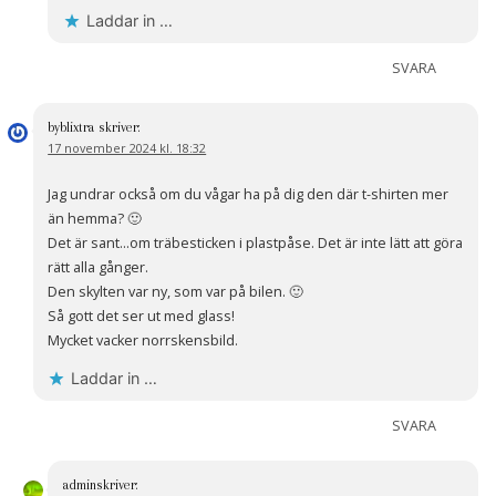
Laddar in …
SVARA
byblixtra
skriver:
17 november 2024 kl. 18:32
Jag undrar också om du vågar ha på dig den där t-shirten mer
än hemma? 🙂
Det är sant…om träbesticken i plastpåse. Det är inte lätt att göra
rätt alla gånger.
Den skylten var ny, som var på bilen. 🙂
Så gott det ser ut med glass!
Mycket vacker norrskensbild.
Laddar in …
SVARA
admin
skriver: