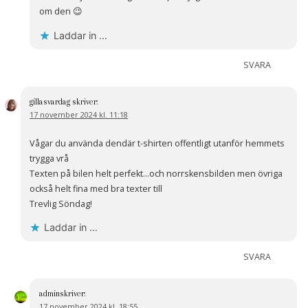
om den 😉
Laddar in …
SVARA
gillasvardag
skriver:
17 november 2024 kl. 11:18
Vågar du använda dendär t-shirten offentligt utanför hemmets
trygga vrå
Texten på bilen helt perfekt…och norrskensbilden men övriga
också helt fina med bra texter till
Trevlig Söndag!
Laddar in …
SVARA
admin
skriver:
17 november 2024 kl. 18:55