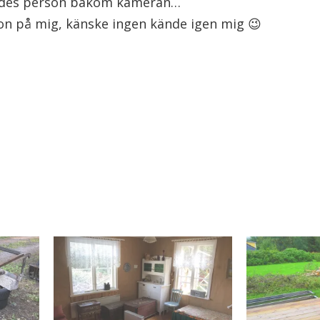
andes person bakom kameran…
on på mig, känske ingen kände igen mig 😉