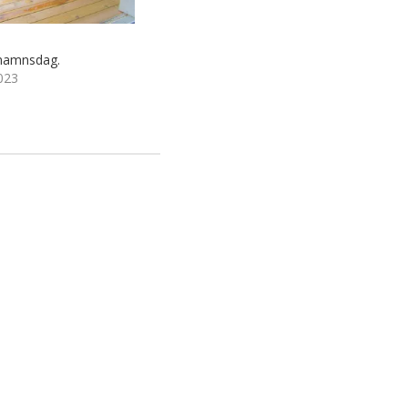
 namnsdag.
023