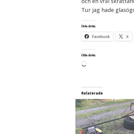
och en vrål skratt
Tur jag hade glasög
Dela detta:
Facebook
X
Gilla detta:
Laddar
in
…
Relaterade