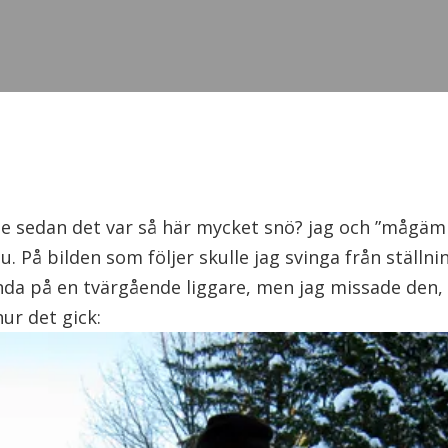
ge sedan det var så här mycket snö? jag och ”mågä
u. På bilden som följer skulle jag svinga från ställnin
nda på en tvärgående liggare, men jag missade den, 
hur det gick: