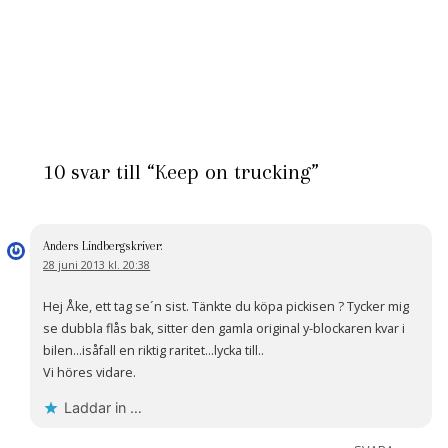
10 svar till “Keep on trucking”
Anders Lindberg
skriver:
28 juni 2013 kl. 20:38
Hej Åke, ett tag se´n sist. Tänkte du köpa pickisen ? Tycker mig
se dubbla flås bak, sitter den gamla original y-blockaren kvar i
bilen…isåfall en riktig raritet…lycka till..
Vi höres vidare.
Laddar in …