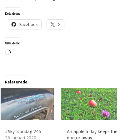
Dela detta:
Facebook
X
Gilla detta:
Laddar
in
…
Relaterade
#Skyltsöndag 246
An apple a day keeps the
26 januari 2020
doctor away.