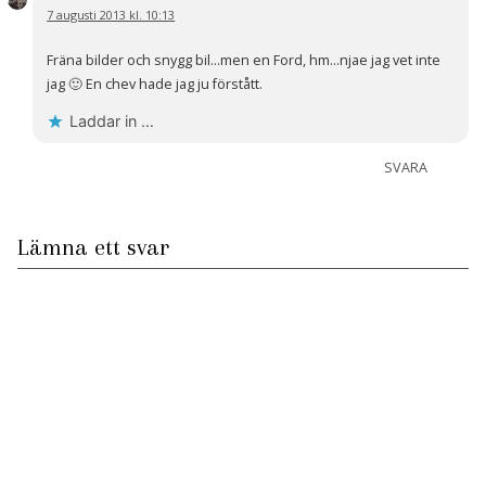
7 augusti 2013 kl. 10:13
Fräna bilder och snygg bil…men en Ford, hm…njae jag vet inte
jag 🙂 En chev hade jag ju förstått.
Laddar in …
SVARA
Lämna ett svar