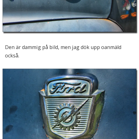
Den är dammig på bild, men jag dök upp oanmäld
också.