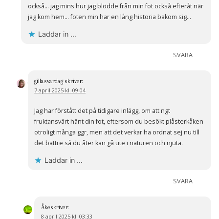
också… jag mins hur jag blödde från min fot också efteråt när
jag kom hem… foten min har en lång historia bakom sig…
Laddar in …
SVARA
gillasvardag
skriver:
7 april 2025 kl. 09:04
Jag har förstått det på tidigare inlägg, om att ngt
fruktansvärt hänt din fot, eftersom du besökt plåsterkåken
otroligt många ggr, men att det verkar ha ordnat sej nu till
det bättre så du åter kan gå ute i naturen och njuta.
Laddar in …
SVARA
Åke
skriver:
8 april 2025 kl. 03:33