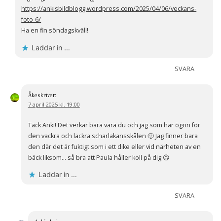
https://ankisbildblogg.wordpress.com/2025/04/06/veckans-
foto-6/
Ha en fin söndagskväll!
Laddar in …
SVARA
Åke
skriver:
7 april 2025 kl. 19:00
Tack Anki! Det verkar bara vara du och jag som har ögon för
den vackra och läckra scharlakansskålen 🙂 Jag finner bara
den där det är fuktigt som i ett dike eller vid närheten av en
bäck liksom… så bra att Paula håller koll på dig 😉
Laddar in …
SVARA