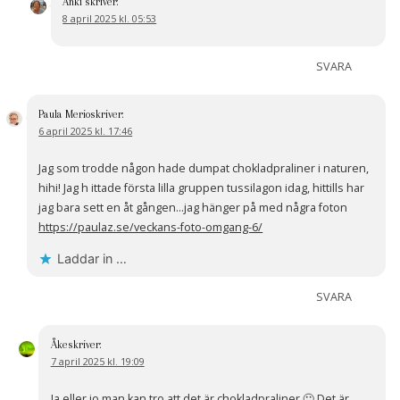
Anki
skriver:
8 april 2025 kl. 05:53
SVARA
Paula Merio
skriver:
6 april 2025 kl. 17:46
Jag som trodde någon hade dumpat chokladpraliner i naturen,
hihi! Jag h ittade första lilla gruppen tussilagon idag, hittills har
jag bara sett en åt gången…jag hänger på med några foton
https://paulaz.se/veckans-foto-omgang-6/
Laddar in …
SVARA
Åke
skriver:
7 april 2025 kl. 19:09
Ja eller jo man kan tro att det är chokladpraliner 🙂 Det är