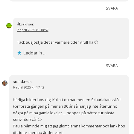
SVARA
Åke
skriver:
7 april 2025 kl. 18:57
Tack Susjos! Ja det är varmare tider vi vill ha 🙂
Laddar in …
SVARA
Anki
skriver:
6 april 2025 kl. 17:42
Härliga bilder hos dig! Kul att du har med en Scharlakansskål!
För första gången på mer än 30 år så har jag inte återfunnit
några på mina gamla lokaler … hoppas på bättre tur nästa
senvinter/vår 🙂
Paula påminde mig att jag glömt lämna kommentar och länk hos
dig idag, men nu är det gjort!