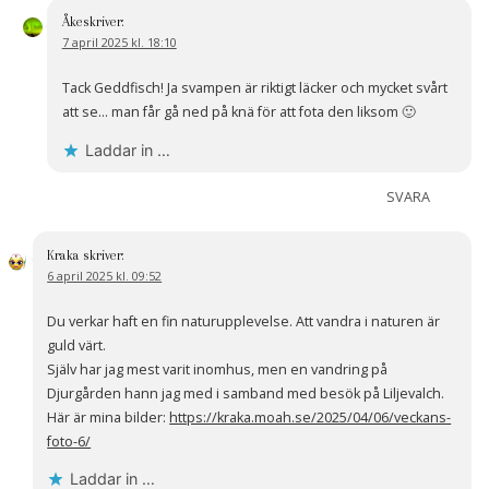
Åke
skriver:
7 april 2025 kl. 18:10
Tack Geddfisch! Ja svampen är riktigt läcker och mycket svårt
att se… man får gå ned på knä för att fota den liksom 🙂
Laddar in …
SVARA
Kraka
skriver:
6 april 2025 kl. 09:52
Du verkar haft en fin naturupplevelse. Att vandra i naturen är
guld värt.
Själv har jag mest varit inomhus, men en vandring på
Djurgården hann jag med i samband med besök på Liljevalch.
Här är mina bilder:
https://kraka.moah.se/2025/04/06/veckans-
foto-6/
Laddar in …