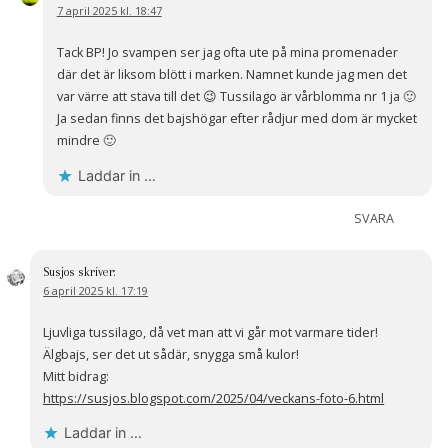
7 april 2025 kl. 18:47
Tack BP! Jo svampen ser jag ofta ute på mina promenader
där det är liksom blött i marken. Namnet kunde jag men det
var värre att stava till det 😉 Tussilago är vårblomma nr 1 ja 🙂
Ja sedan finns det bajshögar efter rådjur med dom är mycket
mindre 🙂
Laddar in …
SVARA
Susjos
skriver:
6 april 2025 kl. 17:19
Ljuvliga tussilago, då vet man att vi går mot varmare tider!
Älgbajs, ser det ut sådär, snygga små kulor!
Mitt bidrag:
https://susjos.blogspot.com/2025/04/veckans-foto-6.html
Laddar in …