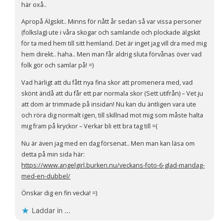
här oxå..
Apropå Älgskit.. Minns för nått år sedan så var vissa personer
(folkslag) ute i våra skogar och samlande och plockade älgskit
för ta med hem till sitt hemland. Det är inget jag vill dra med mig
hem direkt.. haha.. Men man får aldrig sluta förvånas över vad
folk gör och samlar på! =)
Vad härligt att du fått nya fina skor att promenera med, vad
skönt ändå att du får ett par normala skor (Sett utifrån) – Vet ju
att dom är trimmade på insidan! Nu kan du äntligen vara ute
och röra dig normalt igen, till skillnad mot mig som måste halta
mig fram på kryckor – Verkar bli ett bra tag till =(
Nu är även jag med en dag försenat.. Men man kan läsa om
detta på min sida här:
https://www.angelgirl.burken.nu/veckans-foto-6-glad-mandag-
med-en-dubbel/
Önskar dig en fin vecka! =)
Laddar in …