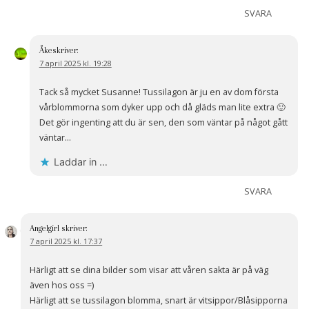
SVARA
Åke
skriver:
7 april 2025 kl. 19:28
Tack så mycket Susanne! Tussilagon är ju en av dom första
vårblommorna som dyker upp och då gläds man lite extra 🙂
Det gör ingenting att du är sen, den som väntar på något gått
väntar…
Laddar in …
SVARA
Angelgirl
skriver:
7 april 2025 kl. 17:37
Härligt att se dina bilder som visar att våren sakta är på väg
även hos oss =)
Härligt att se tussilagon blomma, snart är vitsippor/Blåsipporna