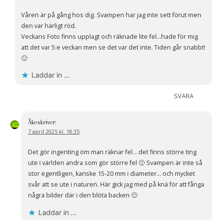
Våren är på gång hos dig. Svampen har jag inte sett förut men
den var härligt röd.
Veckans Foto finns upplagt och räknade lite fel…hade för mig
att det var 5:e veckan men se det var det inte. Tiden går snabbt!
🙂
Laddar in …
SVARA
Åke
skriver:
7 april 2025 kl. 18:35
Det gör ingenting öm man räknar fel… det finns större ting
ute i världen andra som gör större fel 🙂 Svampen är inte så
stor egentligen, kanske 15-20 mm i diameter… och mycket
svår att se ute i naturen. Här gick jag med på knä för att fånga
några bilder där i den blöta backen 🙂
Laddar in …