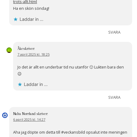
trots-allt.html
Ha en skön söndag!
Laddar in …
SVARA
Åke
skriver:
7 april 2025 kl. 18:25
Jo det är allt en underbar tid nu utanför 🙂 Lukten bara den
😉
Laddar in …
SVARA
Nalta Norrland
skriver:
6 april 2025 kl. 14:27
Aha jag döpte om detta till #veckansbild opsalut inte meningen