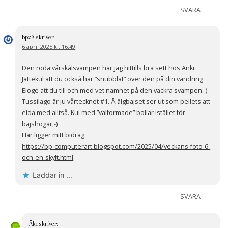
SVARA
bpz3
skriver:
6 april 2025 kl. 16:49
Den röda vårskålsvampen har jag hittills bra sett hos Anki.
Jättekul att du också har ”snubblat” över den på din vandring.
Eloge att du till och med vet namnet på den vackra svampen:-)
Tussilago är ju vårtecknet #1. Å älgbajset ser ut som pellets att
elda med alltså. Kul med ”välformade” bollar istället för
bajshögar;-)
Här ligger mitt bidrag:
https://bp-computerart.blogspot.com/2025/04/veckans-foto-6-
och-en-skylt.html
Laddar in …
SVARA
Åke
skriver: