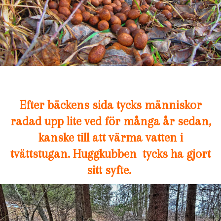
Efter bäckens sida tycks människor
radad upp lite ved för många år sedan,
kanske till att värma vatten i
tvättstugan. Huggkubben tycks ha gjort
sitt syfte.