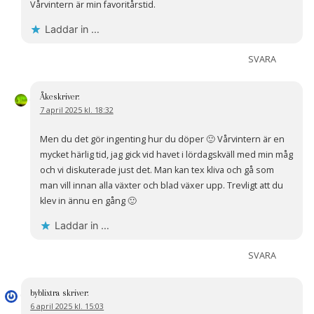
Vårvintern är min favoritårstid.
Laddar in …
SVARA
Åke
skriver:
7 april 2025 kl. 18:32
Men du det gör ingenting hur du döper 🙂 Vårvintern är en
mycket härlig tid, jag gick vid havet i lördagskväll med min måg
och vi diskuterade just det. Man kan tex kliva och gå som
man vill innan alla växter och blad växer upp. Trevligt att du
klev in ännu en gång 🙂
Laddar in …
SVARA
byblixtra
skriver:
6 april 2025 kl. 15:03