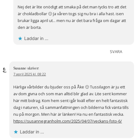
Nej det är lite onödigt att smaka på det man tycks tro att det
är chokladbollar 🙂 Ja våren togs sig nu bra i alla hast. isen
brukar ligga april ut… men nu är det bara fråga om dagar att
den är borta.
Laddar in …
SVARA
Susanne
skriver:
7 april 2025 kl. 08:22
Härliga vårbilder du bjuder oss på Åke 🙂 Tussilagon är ju ett
av dom givna och som man alltid blir glad av. Lite sent kommer
här mitt bidrag. Kom hem sent igår kväll efter en helt fantastisk
dag i naturen, så sammanfattningen och bilderna fick vänta tills
nu på morgon. Men här är länken! Ha nu en fantastisk vecka.
https://susannegranholm.com/2025/04/07/veckans-foto-6/
Laddar in …