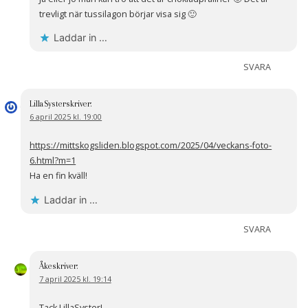
trevligt när tussilagon börjar visa sig 🙂
Laddar in …
SVARA
LillaSyster
skriver:
6 april 2025 kl. 19:00
https://mittskogsliden.blogspot.com/2025/04/veckans-foto-
6.html?m=1
Ha en fin kväll!
Laddar in …
SVARA
Åke
skriver:
7 april 2025 kl. 19:14
Tack LillaSyster!