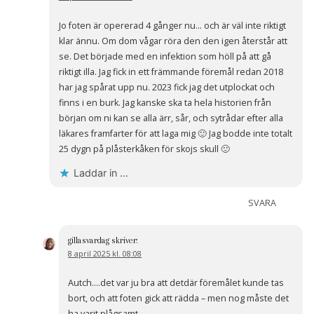
Jo foten är opererad 4 gånger nu… och är väl inte riktigt
klar ännu. Om dom vågar röra den den igen återstår att
se. Det började med en infektion som höll på att gå
riktigt illa. Jag fick in ett främmande föremål redan 2018
har jag spårat upp nu. 2023 fick jag det utplockat och
finns i en burk. Jag kanske ska ta hela historien från
början om ni kan se alla ärr, sår, och sytrådar efter alla
läkares framfarter för att laga mig 🙂 Jag bodde inte totalt
25 dygn på plåsterkåken för skojs skull 🙂
Laddar in …
SVARA
gillasvardag
skriver:
8 april 2025 kl. 08:08
Autch….det var ju bra att detdär föremålet kunde tas
bort, och att foten gick att rädda – men nog måste det
ha varit plågsamt