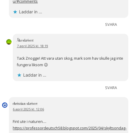
u/#comments
Laddar in …
SVARA
Åke
skriver:
7 april 2025 kl. 18:19
Tack Znogge! Att vara utan skog, mark som hav skulle jag inte
fungera liksom 😉
Laddar in …
SVARA
christian
skriver:
6 april 2025 kl. 12:06
Fint ute i naturen….
https://professordeutsch58.blogspot.com/2025/04/skyltsondag-