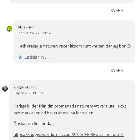
SVARA
Åke
skriver:
7 april 2025 kl. 18:14
Tack Kraka! Ja naturen växer liksom runt knuten där jag bor 🙂
Laddar in …
SVARA
Znogge
skriver:
6 april 2025 kl. 11:05
Härliga bilder från din promenad i naturen! Att vara ute i skog
och mark eller vid havet är en lisa för själen.
Önskar en fin söndag!
https://znogge.wordpress.com/2025/04/06/veckans-foto-6-