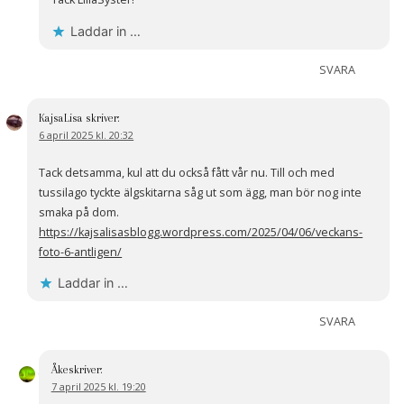
Laddar in …
SVARA
KajsaLisa
skriver:
6 april 2025 kl. 20:32
Tack detsamma, kul att du också fått vår nu. Till och med
tussilago tyckte älgskitarna såg ut som ägg, man bör nog inte
smaka på dom.
https://kajsalisasblogg.wordpress.com/2025/04/06/veckans-
foto-6-antligen/
Laddar in …
SVARA
Åke
skriver:
7 april 2025 kl. 19:20