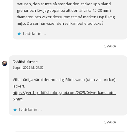
naturen, den är inte så stor där den sticker upp bland
grenar och löv. Jag tippar på att den är cirka 15-20 mm i
diameter, och växer dessutom tätt på marken i typ fuktig
miljö. Du ser här växer den väl kamouflerad också.
Laddar in …
SVARA
Geddfish
skriver:
6 april 2025 kl. 09:50
Vilka härliga vårbilder hos dig! Röd svamp (utan vita prickar)
läckert.
https://gerd-geddfish.blogspot.com/2025/04/veckans-foto-
6.html
Laddar in …
SVARA