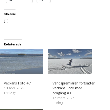
Gilla detta:
Laddar
in
…
Relaterade
Veckans Foto #7
Världspremiären fortsätter.
13 april 2025
Veckans Foto med
I ”Blog”
omgång #3
16 mars 2025
I ”Blog”