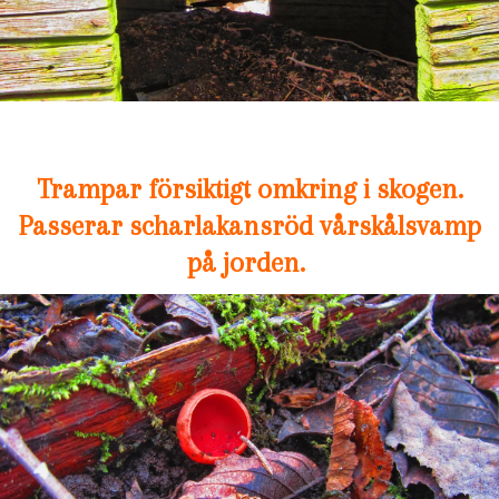
Trampar försiktigt omkring i skogen.
Passerar scharlakansröd vårskålsvamp
på jorden.