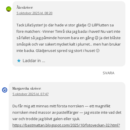
Åke
skriver:
5 oktober 2025 kl. 08:20
Tack LillaSyster! Jo där hade vi stor glädje 🙂 LillPlutten sa
före matchen: -Vinner Timrå ska jag bada i havet! Nu vart inte
så fallet så jag påminde honom bara en gång 😉 Ja det blåste
småspik och var säkert mycket kalt i plurret… men han brukar
inte backa. Glädjeruset spred sig stort i huset 🙂
Laddar in …
SVARA
Margaretha
skriver:
5 oktober 2025 kl. 07:47
Du får mig att minnas mitt första norrsken — ett magnifikt
norrsken med massor av pastellfärger — jag visste inte vad det
var och trodde jag blivit galen eller sjuk.
https://bastmattan.blogspot.com/2025/10/fotoveckan-32.html?