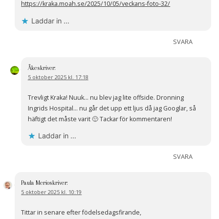
https://kraka.moah.se/2025/10/05/veckans-foto-32/
Laddar in …
SVARA
Åke
skriver:
5 oktober 2025 kl. 17:18
Trevligt Kraka! Nuuk… nu blev jag lite offside. Dronning
Ingrids Hospital… nu går det upp ett ljus då jag Googlar, så
häftigt det måste varit 🙂 Tackar för kommentaren!
Laddar in …
SVARA
Paula Merio
skriver:
5 oktober 2025 kl. 10:19
Tittar in senare efter födelsedagsfirande,