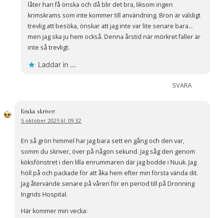
låter han få önska och då blir det bra, liksom ingen
krimskrams som inte kommer till användning. Bron är väldigt
trevlig att besöka, önskar att jag inte var lite senare bara…
men jag ska ju hem också. Denna årstid när mörkret faller är
inte så trevligt.
Laddar in …
SVARA
Kraka
skriver:
5 oktober 2025 kl. 09:32
En så grön himmel har jag bara sett en gång och den var,
somm du skriver, över på någon sekund. Jag såg den genom
köksfönstret i den lilla enrummaren där jag bodde i Nuuk. Jag
höll på och packade för att åka hem efter min första vända dit.
Jag återvände senare på våren för en period till på Dronning
Ingrids Hospital.
Här kommer min vecka: