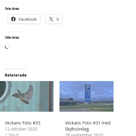
Dela detta:
Facebook
X
Gilla detta:
Laddar
in
…
Relaterade
Veckans Foto #33
Veckans Foto #31 med
12 oktober 2025
Skyltsöndag.
I ”Blog”
28 september 2025