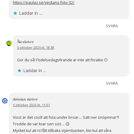
https://paulaz.se/veckans-foto-32/
Laddar in …
SVARA
Åke
skriver:
5 oktober 2025 kl. 18:38
Gör du så! Födelsedagsfirande är inte att förakta 🙂
Laddar in …
SVARA
christian
skriver:
5 oktober 2025 kl. 11:01
Visst är det coolt att fota under broar…. Satt ner snöpinnar?!
Trodde de var kvar sen sist…. 😉
Mycket kul att ni fått tillbaka stjärnbacken, lite kul att våra