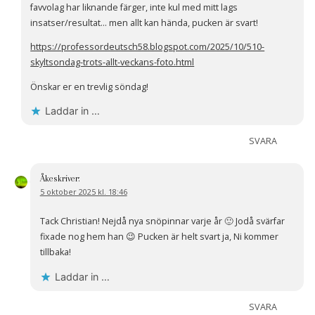
favvolag har liknande färger, inte kul med mitt lags
insatser/resultat… men allt kan hända, pucken är svart!
https://professordeutsch58.blogspot.com/2025/10/510-
skyltsondag-trots-allt-veckans-foto.html
Önskar er en trevlig söndag!
Laddar in …
SVARA
Åke
skriver:
5 oktober 2025 kl. 18:46
Tack Christian! Nejdå nya snöpinnar varje år 🙂 Jodå svärfar
fixade nog hem han 😉 Pucken är helt svart ja, Ni kommer
tillbaka!
Laddar in …
SVARA