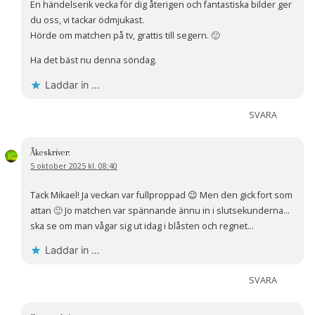
En händelserik vecka för dig återigen och fantastiska bilder ger
du oss, vi tackar ödmjukast.
Hörde om matchen på tv, grattis till segern. 🙂
Ha det bäst nu denna söndag.
Laddar in …
SVARA
Åke
skriver:
5 oktober 2025 kl. 08:40
Tack Mikael! Ja veckan var fullproppad 😉 Men den gick fort som
attan 🙂 Jo matchen var spännande ännu in i slutsekunderna…
ska se om man vågar sig ut idag i blåsten och regnet…
Laddar in …
SVARA