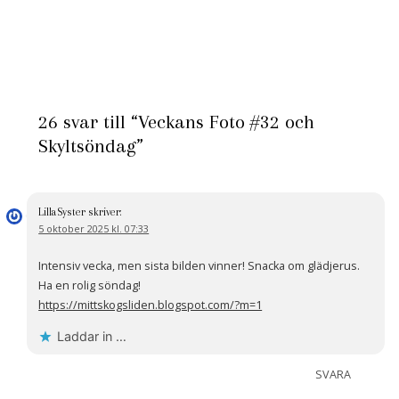
26 svar till “Veckans Foto #32 och
Skyltsöndag”
LillaSyster
skriver:
5 oktober 2025 kl. 07:33
Intensiv vecka, men sista bilden vinner! Snacka om glädjerus.
Ha en rolig söndag!
https://mittskogsliden.blogspot.com/?m=1
Laddar in …
SVARA