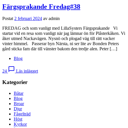
Färgsprakande Fredag#38
Postat
2 februari 2024
av
admin
FREDAG och som vanligt med LillaSysters Färgsprakande Vi
startar vid en resa som vanligt när jag lämnar ön för Plåsterkåken. Vi
åker utmed Nackavägen. Nysnö och plogad väg till rätt vacker
vinter himmel. Passerar byn Närsta, ni ser lite av Bonden Peters
gård sticka fam där till vänster bakom den tredje alen. Peter […]
Blog
chat_bubble_outline
24
Läs inlägget
Kategorier
Båtar
Blog
Broar
Djur
Fågelträd
Höst
Kyrkor