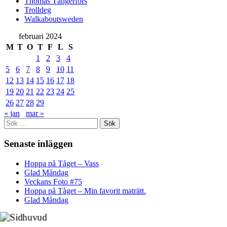
Thomas Tängerfors
Trolldeg
Walkaboutsweden
februari 2024
M
T
O
T
F
L
S
1
2
3
4
5
6
7
8
9
10
11
12
13
14
15
16
17
18
19
20
21
22
23
24
25
26
27
28
29
« jan
mar »
Sök
efter:
Senaste inläggen
Hoppa på Tåget – Vass
Glad Måndag
Veckans Foto #75
Hoppa på Tåget – Min favorit maträtt.
Glad Måndag