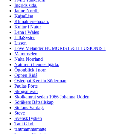
Ingrids sida.
Janne Nordh
KajsaLisa
Klimakteriehäxan.
Kultur i Natur
Lena i Wales
LillaSyster
Lissen
Love Melander HUMORIST & ILLUSIONIST
Mammselen
Nalta Norrland
Naturen i hennes hjärta.
Ögonblick i norr.
Öppen Ridå
Osteopat Kerstin Söderman
Paulas Pörte
Skogsnuvan
Skolkamrat sedan 1966 Johanna Uddén
Söråkers Båtsällskap
Stefans Vardag.
Steve
SvenskTysken
Tant Glad.
tantmammamatte