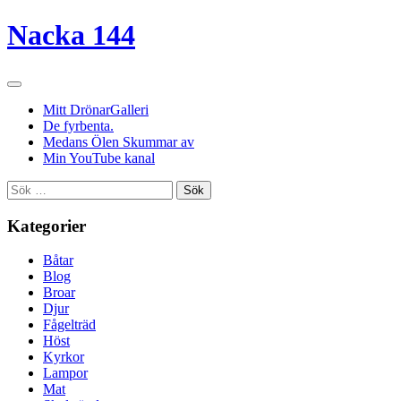
Nacka 144
Mitt DrönarGalleri
De fyrbenta.
Medans Ölen Skummar av
Min YouTube kanal
Sök
efter:
Kategorier
Båtar
Blog
Broar
Djur
Fågelträd
Höst
Kyrkor
Lampor
Mat