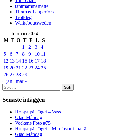
Tant Glad.
tantmammamatte
Thomas Tängerfors
Trolldeg
Walkaboutsweden
februari 2024
M
T
O
T
F
L
S
1
2
3
4
5
6
7
8
9
10
11
12
13
14
15
16
17
18
19
20
21
22
23
24
25
26
27
28
29
« jan
mar »
Sök
efter:
Senaste inläggen
Hoppa på Tåget – Vass
Glad Måndag
Veckans Foto #75
Hoppa på Tåget – Min favorit maträtt.
Glad Måndag