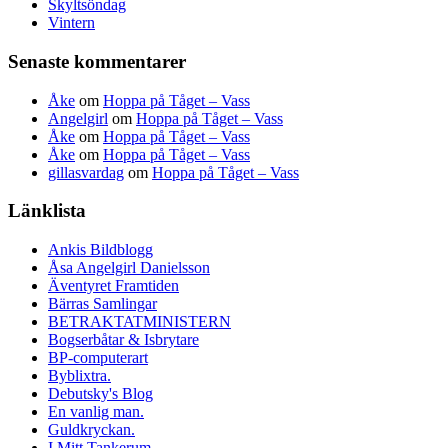
Skyltsöndag
Vintern
Senaste kommentarer
Åke
om
Hoppa på Tåget – Vass
Angelgirl
om
Hoppa på Tåget – Vass
Åke
om
Hoppa på Tåget – Vass
Åke
om
Hoppa på Tåget – Vass
gillasvardag
om
Hoppa på Tåget – Vass
Länklista
Ankis Bildblogg
Åsa Angelgirl Danielsson
Äventyret Framtiden
Bärras Samlingar
BETRAKTATMINISTERN
Bogserbåtar & Isbrytare
BP-computerart
Byblixtra.
Debutsky's Blog
En vanlig man.
Guldkryckan.
I Mitt Tankerum