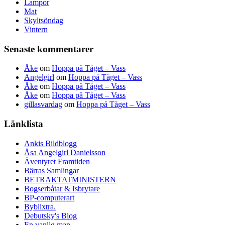
Lampor
Mat
Skyltsöndag
Vintern
Senaste kommentarer
Åke
om
Hoppa på Tåget – Vass
Angelgirl
om
Hoppa på Tåget – Vass
Åke
om
Hoppa på Tåget – Vass
Åke
om
Hoppa på Tåget – Vass
gillasvardag
om
Hoppa på Tåget – Vass
Länklista
Ankis Bildblogg
Åsa Angelgirl Danielsson
Äventyret Framtiden
Bärras Samlingar
BETRAKTATMINISTERN
Bogserbåtar & Isbrytare
BP-computerart
Byblixtra.
Debutsky's Blog
En vanlig man.