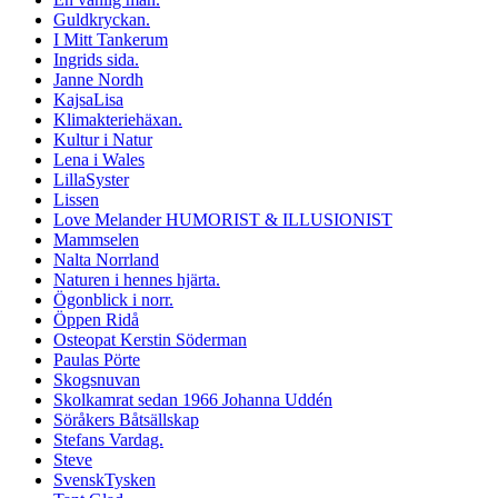
Guldkryckan.
I Mitt Tankerum
Ingrids sida.
Janne Nordh
KajsaLisa
Klimakteriehäxan.
Kultur i Natur
Lena i Wales
LillaSyster
Lissen
Love Melander HUMORIST & ILLUSIONIST
Mammselen
Nalta Norrland
Naturen i hennes hjärta.
Ögonblick i norr.
Öppen Ridå
Osteopat Kerstin Söderman
Paulas Pörte
Skogsnuvan
Skolkamrat sedan 1966 Johanna Uddén
Söråkers Båtsällskap
Stefans Vardag.
Steve
SvenskTysken